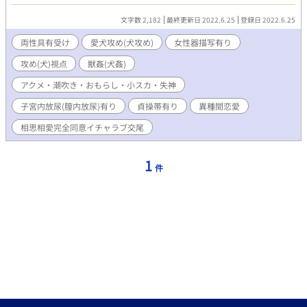
愛
文字数 2,182
最終更新日 2022.6.25
登録日 2022.6.25
両性具有受け
愛犬攻め(犬攻め)
女性器描写有り
攻め(犬)視点
獣姦(犬姦)
アクメ・潮吹き・おもらし・小スカ・失神
子宮内放尿(膣内放尿)有り
貞操帯有り
異種間恋愛
相思相愛完全同意イチャラブ交尾
1
件