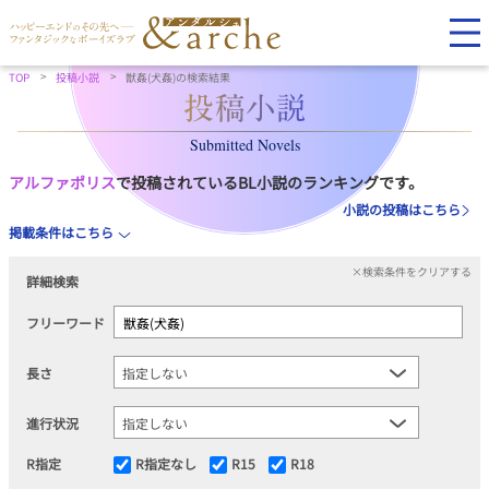
TOP
投稿小説
獣姦(犬姦)の検索結果
Submitted Novels
アルファポリス
で投稿されているBL小説のランキングです。
小説の投稿はこちら
掲載条件はこちら
×検索条件をクリアする
詳細検索
フリーワード
長さ
進行状況
R指定
R指定なし
R15
R18