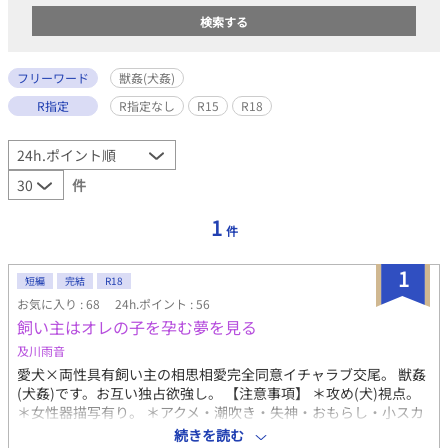
フリーワード
獣姦(犬姦)
R指定
R指定なし
R15
R18
件
1
件
1
短編
完結
R18
お気に入り : 68
24h.ポイント : 56
飼い主はオレの子を孕む夢を見る
及川雨音
愛犬×両性具有飼い主の相思相愛完全同意イチャラブ交尾。 獣姦
(犬姦)です。お互い独占欲強し。 【注意事項】 ＊攻め(犬)視点。
＊女性器描写有り。 ＊アクメ・潮吹き・失神・おもらし・小スカ
有り。 ＊子宮内放尿(膣内放尿)有り。 ＊貞操帯有り。 ＊異種間恋
続きを読む