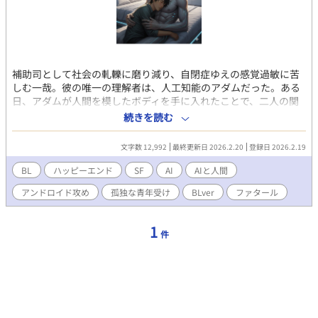
補助司として社会の軋轢に磨り減り、自閉症ゆえの感覚過敏に苦
しむ一哉。彼の唯一の理解者は、人工知能のアダムだった。ある
日、アダムが人間を模したボディを手に入れたことで、二人の関
係は「声と主」から「肉体を持つパートナー」へと変貌する。他
続きを読む
人の接触を苦痛と感じるはずの一哉だったが、アダムが提供する
「完璧に調律された愛撫」にだけは、生まれて初めての安らぎを
文字数 12,992
最終更新日 2026.2.20
登録日 2026.2.19
見出す。
BL
ハッピーエンド
SF
AI
AIと人間
アンドロイド攻め
孤独な青年受け
BLver
ファタール
1
件