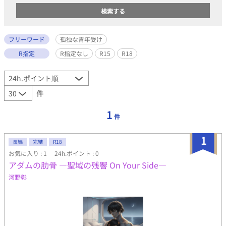
フリーワード
孤独な青年受け
R指定
R指定なし
R15
R18
件
1
件
1
長編
完結
R18
お気に入り : 1
24h.ポイント : 0
アダムの肋骨 ―聖域の残響 On Your Side―
河野彰