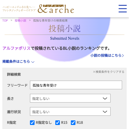
TOP
投稿小説
孤独な青年受けの検索結果
Submitted Novels
アルファポリス
で投稿されているBL小説のランキングです。
小説の投稿はこちら
掲載条件はこちら
×検索条件をクリアする
詳細検索
フリーワード
長さ
進行状況
R指定
R指定なし
R15
R18