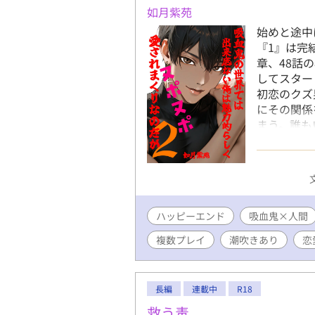
いただけま
如月紫苑
嬉しくて踊
始めと途中
『1』は完
章、48話
してスター
初恋のクズ
にその関係
まう。誰も
はすべてを
吸血鬼の世
始める翔。
え込んでい
のイーラン
ハッピーエンド
吸血鬼×人間
エロく、格
エンはヌポ
複数プレイ
潮吹きあり
恋
して……。
て一ヶ月。
て待ちに待
長編
連載中
R18
て、なんで
ついての助
救う毒