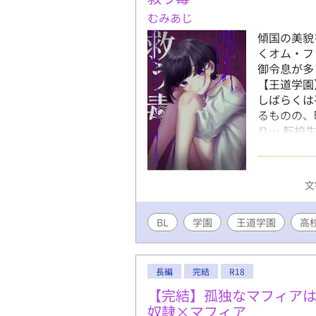
もりだった
むみあじ
われたりと
傾国の美貌
がまた俺に
くオム・フ
に関する秘
御令息が多
イだろ、これ
【王道学園
https://k
しばらくは
非無料登録
るものの、
タイムでの
り… 転校
突き進み、
過去を精算
自分も救っ
文
作品の為更
だしゃぁ…
BL
学園
王道学園
ーハイスペ
高
り)が受け
の凄くキャ
義キャラが
長編
完結
R18
で固定CP
【完結】孤独なマフィア
す。
奴隷×マフィア