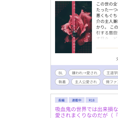
この世の全
たった一つ
悪くもぐち
介の主人兼
かり。 こ
引する眉目
す日々。ど
ぎる』天才
蟻の如く篤
ァンからは
そんな主人
噛み付きな
BL
嫌われ→愛され
れたとるに
王道学
認められ愛さ
執着
主人公愛され
微ファ
加していま
園の脇役受
が大勢に好
長編
連載中
R18
が従者を愛
しているの
吸血鬼の世界では出来損
ます。 色
愛されまくりなのだが（『