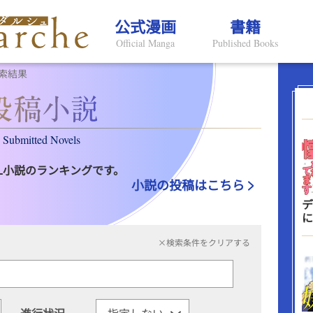
公式漫画
書籍
Official Manga
Published Books
索結果
Submitted Novels
L小説のランキングです。
小説の投稿はこちら
デ
に
×検索条件をクリアする
進行状況