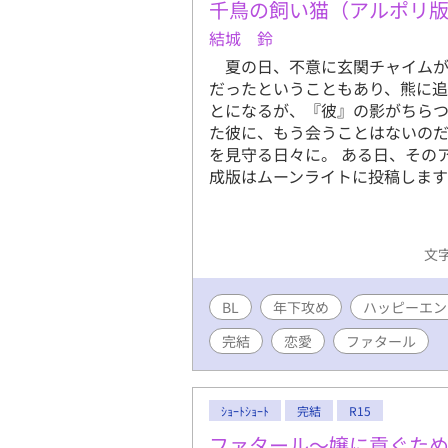
千鳥の飼い猫（アルポリ
結城 鈴
夏の日、不意に玄関チャイムが
だったということもあり、熊に
とになるが、『彼』の影がちら
た彼に、もう会うことはないのだ
を見守る日々に。 ある日、その
成版はムーンライトに投稿します
文字
BL
年下攻め
ハッピーエン
完結
恋愛
ファタール
ｼｮｰﾄｼｮｰﾄ
完結
R15
ファタール〜嬢に貢ぐた