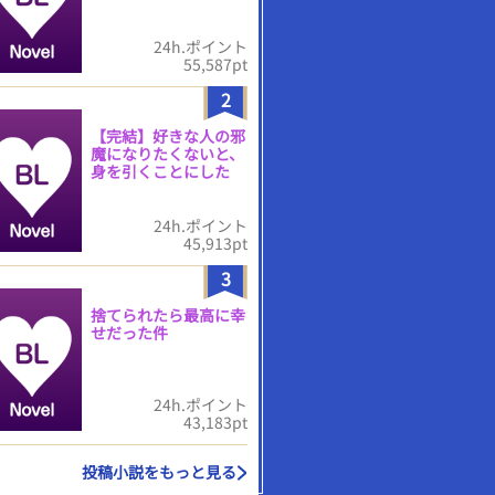
24h.ポイント
55,587pt
2
【完結】好きな人の邪
魔になりたくないと、
身を引くことにした
24h.ポイント
45,913pt
3
捨てられたら最高に幸
せだった件
24h.ポイント
43,183pt
投稿小説をもっと見る