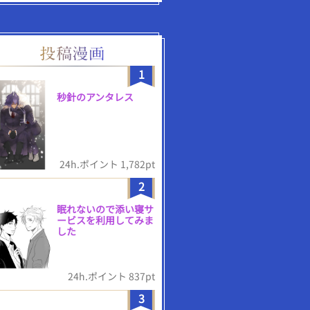
1
秒針のアンタレス
24h.ポイント 1,782pt
2
眠れないので添い寝サ
ービスを利用してみま
した
24h.ポイント 837pt
3