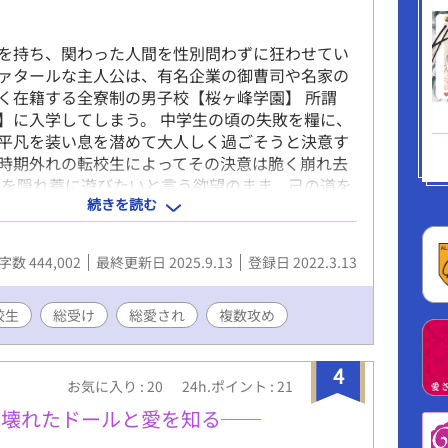
のが、誰かに薬を盛られたり見知らぬ男に夢で襲
段々とヤバい雲行きになってきた。 更には隣国
を持ち、関わった人間を性別問わずに狂わせてい
ちょっかいを出し始めてくる予感や古代種の封印
ァタールな主人公は、有名企業の御曹司や名家の
密も重なってしまう。 もう、本当に、色々ヤバ
く在籍する全寮制の男子校【桜ヶ峰学園】 所謂
……。 ※はR18
】に入学してしまう。 中学生の頃の失敗を糧に、
isaragishion.fanbox.cc/ 如月紫苑のFanboxです。是
平凡を装い息を潜めて大人しく過ごそうと決意す
をどうぞ。新作や書籍化情報の等の近況やリアル
時期外れの転校生によってその決意は脆く崩れ去
作品についてよく呟いています。
生を隠れ蓑に遊びたいと言う欲望のまま、己の道を
続きを読む
人を魅了し、時には魅了されながら 忘れたかった
させたり、自分の過去を精算したりして、周りも
ていく話 ─────────────── 自己満
字数 444,002
最終更新日 2025.9.13
登録日 2022.3.13
新は不定期カメ更新になっております。お許しく
 大分アウトローで欲望に忠実な悪役気質のスーパ
ック小悪魔美少年(なお可愛い子には攻めっ気あ
校生
総受け
総愛され
複数攻め
固定です。 攻めは私の趣味で構成されているのでも
ラが偏ってます。 総受け総愛され、主人公至上主
4
多数います。 貞操観念も倫理観も低い主人公なの
お気に入り : 20
24h.ポイント : 21
しか受け付けない方は閲覧非推奨となっておりま
は壊れたドールと愛を知る──