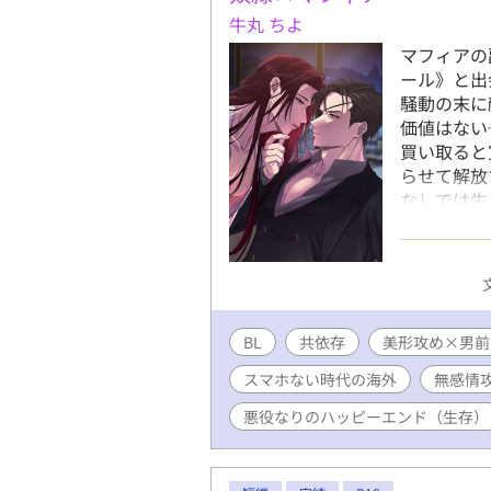
牛丸 ちよ
マフィアの
ール》と出
騒動の末に
価値はない
買い取ると
らせて解放
なしでは生
ナ鳥のよう
一緒に暮ら
る魔性があ
男に惚れる
の「魔性の
BL
共依存
美形攻め×男前
惹かれ合う
が進めてい
スマホない時代の海外
無感情
意できなけ
しまう。 
悪役なりのハッピーエンド（生存）
※ 共犯者
も本質的に
─ ─ ─ 