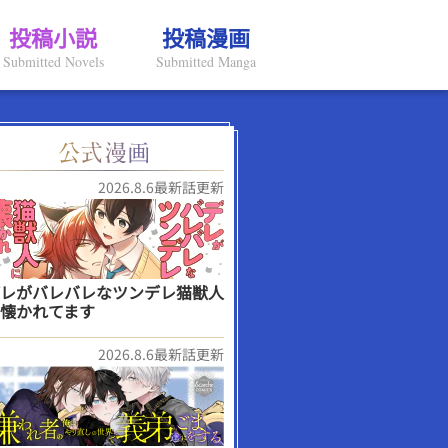
投稿小説
投稿漫画
Submitted Novels
Submitted Manga
2026.8.6最新話更新
レがバレバレなツンデレ猫獣人
懐かれてます
2026.8.6最新話更新