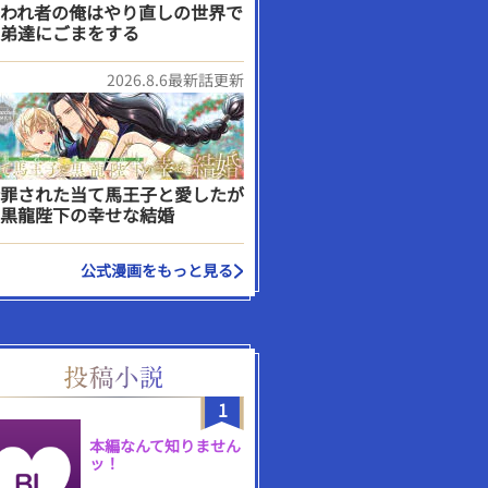
われ者の俺はやり直しの世界で
弟達にごまをする
2026.8.6最新話更新
罪された当て馬王子と愛したが
黒龍陛下の幸せな結婚
公式漫画をもっと見る
1
本編なんて知りません
ッ！