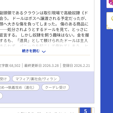
副頭領であるクラウンは取引現場で高級奴隷《ド
会う。 ドールはボスへ譲渡される予定だったが、
顔へ大きな傷を負ってしまった。 傷のある商品に
──処分されようとするドールを見て、とっさに
宣言する。 しかし奴隷を飼う趣味はない。金を握
するも、「道具」として躾けられたドールは主人
きられず、パニックを起こして倒れてしまう。 ヒ
続きを読む
な男を突き放せないクラウンは、なりゆきのまま
すことにする。 「《ドール》には主人を破滅させ
る」ボスから警告されるが、あんなナヨナヨした
文字数 68,502
最終更新日 2026.3.28
登録日 2026.2.21
わけがないと鼻で笑う。 それに、クラウンも別種
男」だった。 二人のファタールは無自覚のうちに
受け
。 一方、ドールの取引が白紙になったことでボス
マフィア/裏社会/ヴィラン
た闇オークションの計画に穴があく。 代わりを用
攻め→執着攻め（進化）
クーデレ受け
れば、クラウン自身が商品になるよう命じられて
オークションは半年後だ。 ※ 強そうなほうが受け
系ダークBL。主人公たちは自分のために死人が出て
影響を受けない（生粋のファタールなので） ─ ─
5
─ ─ ─ （表紙イラスト・キャラクター原案協力：旭