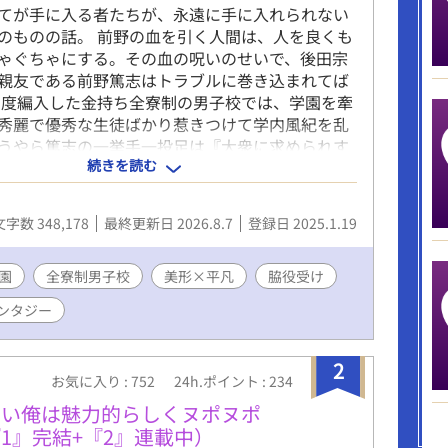
てが手に入る者たちが、永遠に手に入れられない
のものの話。 前野の血を引く人間は、人を良くも
ゃぐちゃにする。その血の呪いのせいで、後田宗
親友である前野篤志はトラブルに巻き込まれてば
の度編入した金持ち全寮制の男子校では、学園を牽
秀麗で優秀な生徒ばかり惹きつけて学内風紀を乱
うやら篤志の一挙手一投足は『大衆に求められす
続きを読む
たちの心に刺さって抜けないらしい。 天才たちは
志に群がるし、それを快く思わない天才たちのフ
やっかみを買うし、でも主人は毎日能天気だし。
文字数 348,178
最終更新日 2026.8.7
登録日 2025.1.19
を全てのものから護る為、今日も宗介は全方向に
がら学生生活を奔走する。 これは、天才の影に隠
足らない凡人が、凡人なりに走り続けて少しずつ
園
全寮制男子校
美形×平凡
脇役受け
れていく話。 2025.10.30 第13回ＢＬ大賞に参
ンタジー
す。応援していただけると嬉しいです。 ※王道学
け。 ※主人公は従者の方です。 ※序盤は主人の方
かれています。 ※嫌われ(?)→愛されですが、全員
2
お気に入り : 752
24h.ポイント : 234
すわけではありません。 ※呪いとかが平然と存在
で若干ファンタジーです。 ※pixivでも掲載してい
ない俺は魅力的らしくヌポヌポ
々と初めてなので、至らぬ点がありましたらご指摘
1』完結+『2』連載中）