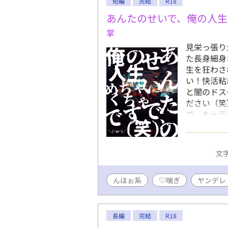
短編
完結
R18
谷ヒカル）
あんたのせいで、俺の人生
掌
見栄っ張り
た長身細身
生を狂わさ
い！快活粘
と闇のドス
ださい（笑
で、キャラ
ャラ設定の
ございました
稿していま
文字
http://
https://tw
んほぉ系
♡喘ぎ
ヤンデレ
長編
完結
R18