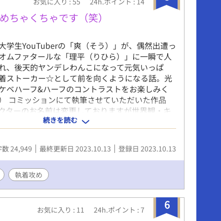
お気に入り : 55
24h.ポイント : 14
めちゃくちゃです（笑）
大学生YouTuberの「爽（そう）」が、偶然出遭っ
オムファタールな「理平（りひら）」に一瞬で人
れ、後天的ヤンデレわんこになって元気いっぱ
着ストーカー☆として前を向くようになる話。光
ケベハーフ&ハーフのコントラストをお楽しみく
） コミッションにて執筆させていただいた作品
クターのお名前は変更しておりますが世界観・キ
続きを読む
著作はご依頼主様に帰属いたします。ありがとう
！ pixiv/ムーンライトノベルズにも同作品を投
す。 なにかありましたら（web拍手）
数 24,949
最終更新日 2023.10.13
登録日 2023.10.13
bit.ly/38kXFb0 Twitter垢・返信はこちらにて
itter.com/show1write
執着攻め
6
お気に入り : 11
24h.ポイント : 7