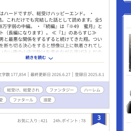
すと幸いです。 いいねやコメントは頂けましたら
ります。
はハードですが、総受けハッピーエンド。 ・
結。これだけでも完結した話として読めます。全5
の8万字弱の中編。 ・『続編』は『※49 蜜月』と
ト（長編になります）。 ≪『1』のあらすじ≫
男と最悪な関係をずるずると続けてきた翔。つい
を断ち切る決心をすると想像以上に執着されてし
いない夜の山中で助けを求めながら逃げ込んだの
続きを読む
飲み込むような光。 そして無。 こうして彼は
界へと転生された。 ユエンとして新たな生活を
出会う吸血鬼達は全員彼に優しく、快楽を体に教
文字数 177,854
最終更新日 2026.6.27
登録日 2025.8.1
く。冷静で優しく頼れるアラカイ、凛々しい軍人
、古代種で圧倒的な強さのイリュ。全員力強く、
好良い。 何故か出会う人全員に物凄くモテるユ
総受け、総愛され
ファンタジー
ハーレム
ヌポされまくり。 そうしたら最悪な事態が発覚
愛
ファタール
溺愛
 ≪『2』の前半部分のあらすじ≫ 付き合いだし
こんなに幸せを感じた日々は今までない。 そし
った俺の貢献出来る唯一の行為、献血。……っ
3
お気に入り : 421
24h.ポイント : 78
俺の手足を縛るんだ？ 王からの文で『古代種に
けを乞う』ときた。皆で仲良くお城へ旅行するつ