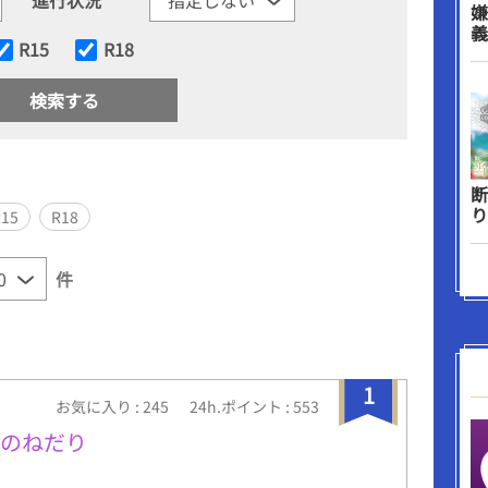
嫌
義
R15
R18
断
り
R15
R18
件
1
お気に入り : 245
24h.ポイント : 553
ものねだり