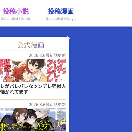
投稿小説
投稿漫画
Submitted Novels
Submitted Manga
2026.8.6最新話更新
レがバレバレなツンデレ猫獣人
懐かれてます
2026.8.6最新話更新