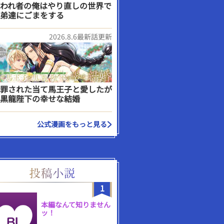
われ者の俺はやり直しの世界で
弟達にごまをする
2026.8.6最新話更新
罪された当て馬王子と愛したが
黒龍陛下の幸せな結婚
公式漫画をもっと見る
1
本編なんて知りません
ッ！