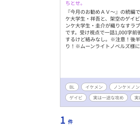
ちとせ。
『今月のお勧めＡＶ～』の続編で
ケ大学生・祥吾と、架空のゲイ
ンケ大学生・圭介が織りなすラ
です。受け視点で一話1,000字
するけど絡みなし。※注意！後
り！※ムーンライトノベルズ様に
BL
イケメン
ノンケ×ノン
ゲイビ
実は一途な攻め
実
1
件