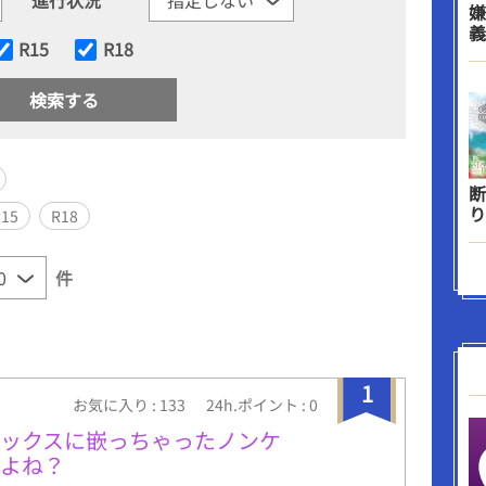
嫌
義
R15
R18
断
り
R15
R18
件
1
お気に入り : 133
24h.ポイント : 0
セックスに嵌っちゃったノンケ
いよね？