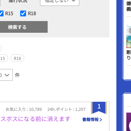
嫌
義
R15
R18
断
り
R15
R18
件
1
お気に入り : 10,789
24h.ポイント : 1,207
ラスボスになる前に消えます
書籍情報