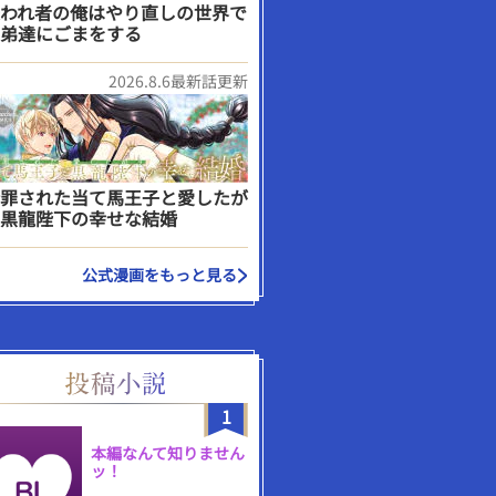
われ者の俺はやり直しの世界で
弟達にごまをする
2026.8.6最新話更新
罪された当て馬王子と愛したが
黒龍陛下の幸せな結婚
公式漫画をもっと見る
1
本編なんて知りません
ッ！