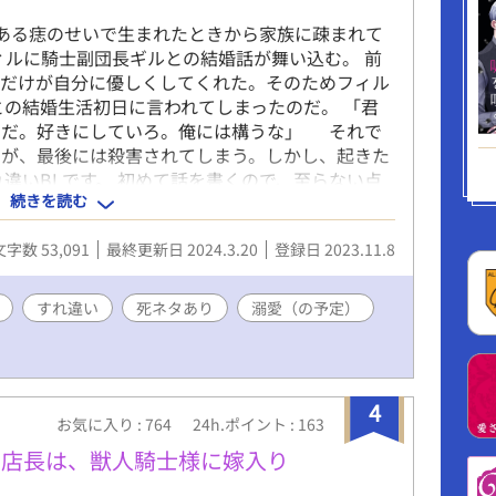
ある痣のせいで生まれたときから家族に疎まれて
ルに騎士副団長ギルとの結婚話が舞い込む。 前
彼だけが自分に優しくしてくれた。そのためフィル
との結婚生活初日に言われてしまったのだ。 「君
らだ。好きにしていろ。俺には構うな」 それで
たが、最後には殺害されてしまう。しかし、起きた
違いBLです。 初めて話を書くので、至らない点
続きを読む
願いします。 (誤字脱字や話にズレがあってもまあ
いただけると助かります)
文字数 53,091
最終更新日 2024.3.20
登録日 2023.11.8
すれ違い
死ネタあり
溺愛（の予定）
4
お気に入り : 764
24h.ポイント : 163
ニ店長は、獣人騎士様に嫁入り