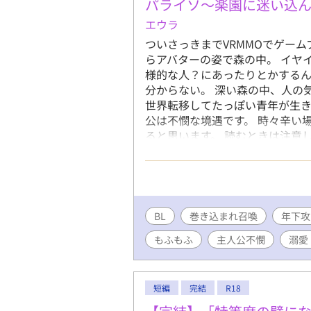
パライソ～楽園に迷い込
エウラ
ついさっきまでVRMMOでゲー
らアバターの姿で森の中。 イヤ
様的な人？にあったりとかするん
分からない。 深い森の中、人の
世界転移してたっぽい青年が生き
公は不憫な境遇です。 時々辛い
ると思います。 読むときは注意
すが、数話で話が進むはず･･･。
BL
巻き込まれ召喚
年下攻
もふもふ
主人公不憫
溺愛
短編
完結
R18