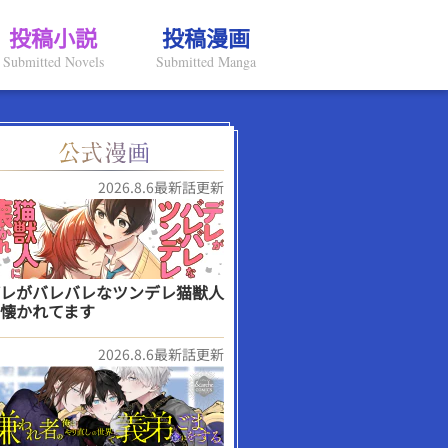
投稿小説
投稿漫画
Submitted Novels
Submitted Manga
2026.8.6最新話更新
レがバレバレなツンデレ猫獣人
懐かれてます
2026.8.6最新話更新