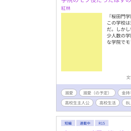
紅林
『桜田門学
この学校は
だ。しかし
少人数の学
な学院でモ
文
溺愛
溺愛（の予定）
金持
高校生主人公
高校生活
B
短編
連載中
R15