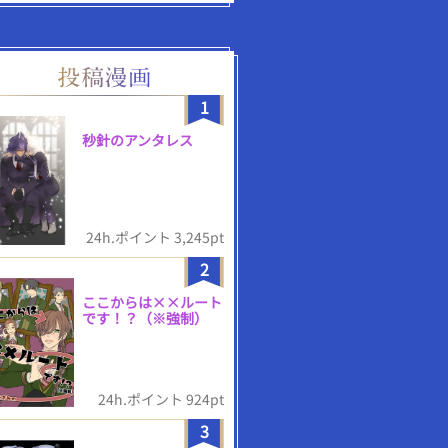
1
秒針のアンタレス
24h.ポイント 3,245pt
2
ここからは××ルート
です！？（※強制）
24h.ポイント 924pt
3