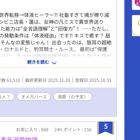
世界転移→体液ヒーラー⁈ 社畜すぎて魂が擦り減
ンビニ店長・蓮は、女神の凡ミスで異世界送り
った能力は“全言語理解”と“回復力”！ ……ただし、
の発動条件は「体液経由」です⁈ キスで癒す？ 舐
 そんなの変態じゃん！ 出会ったのは、狼耳の超絶
・ロナルドと、豹耳騎士・ルース。 最初は“保護
たのに、気づけば戦場の最前線⁈ 攻めも受けも騒が
続きを読む
蓮の安眠と尊厳は守れるのか⁉ -----------------
現在同時掲載中の「捨てられΩ、癒しの異能で獣人将軍
ます！？」の元ネタです。出しちゃった！
数 63,510
最終更新日 2025.11.28
登録日 2025.10.31
コメ？
オメガバース
溺愛（の予定）
5
お気に入り : 968
24h.ポイント : 156
の青年溺愛物語