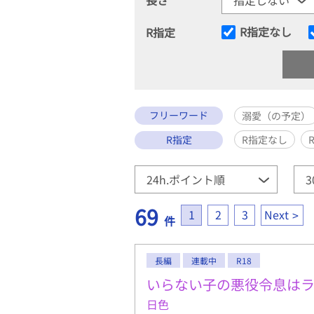
R指定なし
R指定
フリーワード
溺愛（の予定）
R指定
R指定なし
69
1
2
3
Next
件
長編
連載中
R18
いらない子の悪役令息は
日色