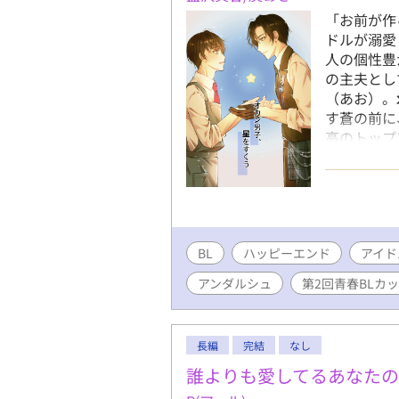
「お前が作
ドルが溺愛
人の個性豊
の主夫とし
（あお）。
す蒼の前に
高のトップ
れる。 「
で笑う自信
れ、蒼は彼
家政夫とし
内に、初め
BL
ハッピーエンド
ない悩みが
アイド
どう応える
アンダルシュ
第2回青春BLカ
の恋と未来
ーム・ラブス
新。8/10
長編
完結
なし
誰よりも愛してるあなた