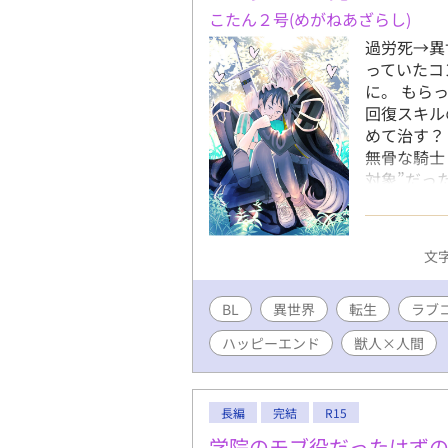
こたん２号(めがねあざらし)
過労死→異
っていたコ
に。 もら
回復スキル
めて治す？
無骨な騎士
対象”だっ
しい異世界で、
--- ※
に囲われて
文字
BL
異世界
転生
ラブ
ハッピーエンド
獣人×人間
長編
完結
R15
学院のモブ役だったはず