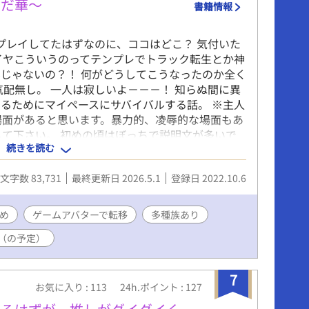
んだ華～
書籍情報
ムプレイしてたはずなのに、ココはどこ？ 気付いた
イヤこういうのってテンプレでトラック転生とか神
じゃないの？！ 何がどうしてこうなったのか全く
気配無し。 一人は寂しいよ－－－！ 知らぬ間に異
るためにマイペースにサバイバルする話。 ※主人
場面があると思います。暴力的、凌辱的な場面もあ
して下さい。 初めの頃はぼっちで説明文が多いで
続きを読む
 不定期更新です。
文字数 83,731
最終更新日 2026.5.1
登録日 2022.10.6
め
ゲームアバターで転移
多種族あり
（の予定）
7
お気に入り : 113
24h.ポイント : 127