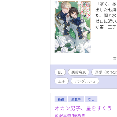
「ぼく、あ
出した七海
た。闇と水
ゼロに近い
か第一王子
文
BL
悪役令息
溺愛（の予定
王子
アンダルシュ
長編
連載中
なし
オカン男子、星をすくう
藍沢真啓/庚あき