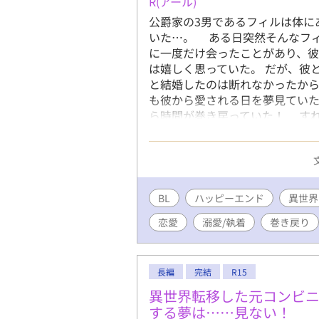
R(アール)
公爵家の3男であるフィルは体に
いた…。 ある日突然そんなフィ
に一度だけ会ったことがあり、
は嬉しく思っていた。 だが、彼
と結婚したのは断れなかったか
も彼から愛される日を夢見てい
ら時間が巻き戻っていた！ すれ
もあるとは思いますがよろしくお
初心者だからなと温かい目で見て
BL
ハッピーエンド
異世界
恋愛
溺愛/執着
巻き戻り
長編
完結
R15
異世界転移した元コンビ
する夢は……見ない！