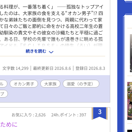
る料理が、一番落ち着く」 ――孤独なトップアイ
したのは、大家族の食を支える“オカン男子”!? 四
かな弟妹たちの面倒を見つつ、両親に代わって家
て日々のご飯と節約に命をかける高校二年生の蒼
幼馴染の貴文やその彼女の沙織たちと平穏に過ご
、ある日、学校の先輩で誰もが遠巻きに眺める孤
アイドル『ＥＣＬＩＰＳＥ』の琉生（るい）が現
続きを読む
俺は、あんたが作るご飯がないと、明日もステージ
がないんだ」 どこか寂し気に告げる琉生に懇願さ
の家政夫を引き受けることに。 トップアイドルの
文字数 14,299
最終更新日 2026.8.6
登録日 2026.8.3
ての生活の日々。蒼は、琉生と共に過ごしていく
ての恋に落ちていく。そんな蒼は、琉生にも言え
あった。 蒼の恋と未来の行方は？ 琉生はそれに
ル
オカン男子
大家族
溺愛（の予定）
のか？ 孤独な星をすくったオカン男子が、初めて
ップ
に向き合う、優しくてちょっぴり切ないアットホ
トーリー。 8/3のみ12時更新。～8/9まで21時更
～12時になります。
3
お気に入り : 2,626
24h.ポイント : 397
のために