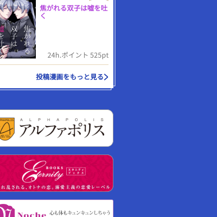
焦がれる双子は嘘を吐
く
24h.ポイント 525pt
投稿漫画をもっと見る