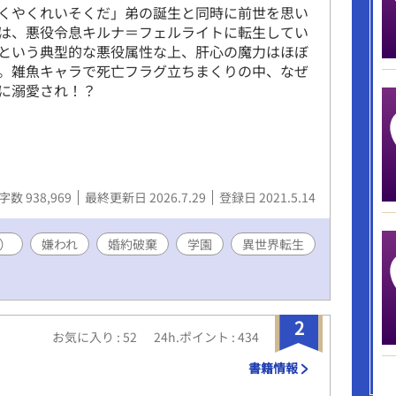
くやくれいそくだ」弟の誕生と同時に前世を思い
は、悪役令息キルナ＝フェルライトに転生してい
という典型的な悪役属性な上、肝心の魔力はほぼ
。雑魚キャラで死亡フラグ立ちまくりの中、なぜ
に溺愛され！？
字数 938,969
最終更新日 2026.7.29
登録日 2021.5.14
）
嫌われ
婚約破棄
学園
異世界転生
2
お気に入り : 52
24h.ポイント : 434
書籍情報