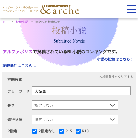
TOP
投稿小説
実話風の検索結果
Submitted Novels
アルファポリス
で投稿されているBL小説のランキングです。
小説の投稿はこちら
掲載条件はこちら
×検索条件をクリアする
詳細検索
フリーワード
長さ
進行状況
R指定
R指定なし
R15
R18