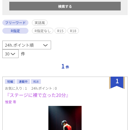
フリーワード
実話風
R指定
R指定なし
R15
R18
件
1
件
1
短編
連載中
R18
お気に入り : 1
24h.ポイント : 0
『ステージに裸で立った20分』
惟愛 零