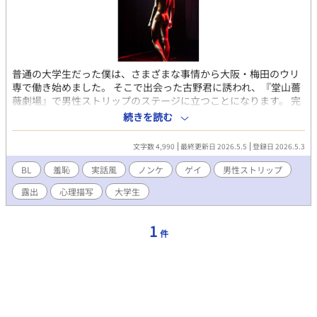
普通の大学生だった僕は、さまざまな事情から大阪・梅田のウリ
専で働き始めました。 そこで出会った古野君に誘われ、『堂山薔
薇劇場』で男性ストリップのステージに立つことになります。 完
全に裸で、数十人の視線に晒されながらの20分間。逃げられない
続きを読む
羞恥、現実感の喪失、自己嫌悪、そして不思議な解放感——。 人
生の経験則が全く通用しない未知の領域。頭の中の引き出しにな
文字数 4,990
最終更新日 2026.5.5
登録日 2026.5.3
い状況に放り込まれた、ノンケの青年のリアルな心理描写です。
実体験を基にした羞恥の物語。 全5話です。 ごゆっくりお読みい
BL
羞恥
実話風
ノンケ
ゲイ
男性ストリップ
ただければ幸いです。
露出
心理描写
大学生
1
件