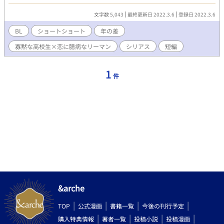
「あなたを好きになりました」と突然告白される。 友達ならと了
承する薫に大輔は、 「バスが来るまでの七分間を俺にください」
文字数 5,043
最終更新日 2022.3.6
登録日 2022.3.6
と言ってくる。 それから薫は大輔と、バスが来る七分間だけ共に
過ごすようになるーー。 他サイトのコンテスト用に執筆した作品
BL
ショートショート
年の差
です。5000文字程度の超短編になります。
寡黙な高校生×恋に臆病なリーマン
シリアス
短編
1
件
&arche
TOP
公式漫画
書籍一覧
今後の刊行予定
購入特典情報
著者一覧
投稿小説
投稿漫画