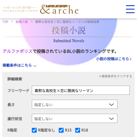
TOP
投稿小説
寡黙な高校生×恋に臆病なリーマンの検索結果
Submitted Novels
アルファポリス
で投稿されているBL小説のランキングです。
小説の投稿はこちら
掲載条件はこちら
×検索条件をクリアする
詳細検索
フリーワード
長さ
進行状況
R指定
R指定なし
R15
R18