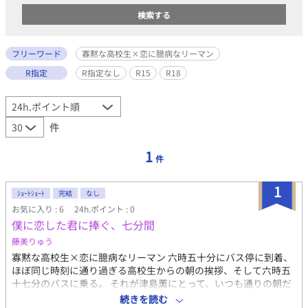
フリーワード
寡黙な高校生×恋に臆病なリーマン
R指定
R指定なし
R15
R18
件
1
件
1
ｼｮｰﾄｼｮｰﾄ
完結
なし
お気に入り : 6
24h.ポイント : 0
僕に恋した君に捧ぐ、七分間
藤美りゅう
寡黙な高校生×恋に臆病なリーマン 六時五十分にバス停に到着、
ほぼ同じ時刻に通り過ぎる高校生からの朝の挨拶、そして六時五
十七分のバスに乗る。 それが津島薫にとって、いつも通りの朝だ
った。 ある日、毎朝挨拶をしてくれる高校生、八谷大輔に、
続きを読む