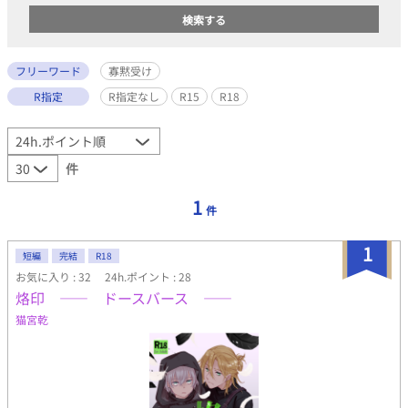
フリーワード
寡黙受け
R指定
R指定なし
R15
R18
件
1
件
1
短編
完結
R18
お気に入り : 32
24h.ポイント : 28
烙印 ―― ドースバース ――
猫宮乾