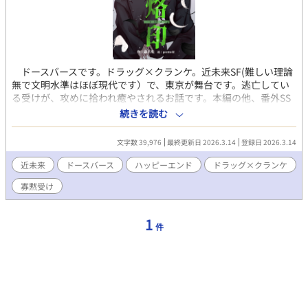
ドースバースです。ドラッグ×クランケ。近未来SF(難しい理論
無で文明水準はほぼ現代です）で、東京が舞台です。逃亡してい
る受けが、攻めに拾われ癒やされるお話です。本編の他、番外SS
が三本あり、そちらにはドラッグ×ノーマルも入っています。※
続きを読む
ドースバースは、ドラッグ・クランケ・ノーマルがいる派生バー
スです。さらっとですが血を飲む描写があります。ただこの作品
文字数 39,976
最終更新日 2026.3.14
登録日 2026.3.14
自体は、ドースバースをご存じなくとも問題なくご覧頂けます。
ハッピーエンドです。個人誌からの再録です。
近未来
ドースバース
ハッピーエンド
ドラッグ×クランケ
寡黙受け
1
件