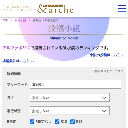
TOP
投稿小説
寡黙受けの検索結果
Submitted Novels
アルファポリス
で投稿されているBL小説のランキングです。
小説の投稿はこちら
掲載条件はこちら
×検索条件をクリアする
詳細検索
フリーワード
長さ
進行状況
R指定
R指定なし
R15
R18