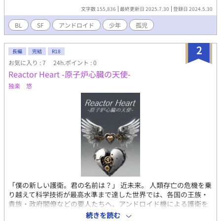
文字数 155,836
最終更新日 2025.7.30
登録日 2024.5.30
BL
SF
アンドロイド
少年
孤児
2
長編
完結
R18
お気に入り : 7
24h.ポイント : 0
Reactor Heart -原子炉心臓の天使-
独楽 悠
「僕の新しい護衛。君の名前は？」 近未来。 人類存亡の危機を乗
り越えて科学技術が最高水準まで達した世界では、各国の王族・
貴族・政府閣僚などの要人たちへ、アンドロイド機による護衛を
付けることが通例になっていた。 とある島国のヤマト王国では、
続きを読む