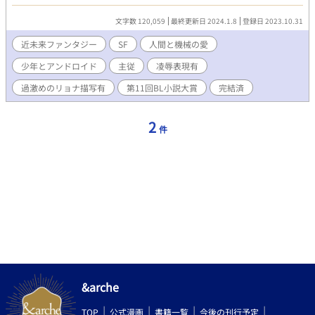
王宮を襲ったテロで、王子付き護衛アンドロイドを失っていた。
早急な護衛機の補填が求められる中、自堕落な生活を送る天才ア
文字数 120,059
最終更新日 2024.1.8
登録日 2023.10.31
ンドロイド開発技術者に白羽の矢が立つ。 24時間以内に、代わり
の護衛機を納品するよう命令を受けた彼が出した決断は… 運命の
近未来ファンタジー
SF
人間と機械の愛
いたずらで、突然護衛機としての道を歩むことになったあるアン
少年とアンドロイド
主従
凌辱表現有
ドロイドと、彼を取り巻く人間や機械たちとの交接を描く、近未
来SFファンタジー。 ◆完結済(2023/11/24) ◆注意事項(下記ご心
過激めのリョナ描写有
第11回BL小説大賞
完結済
配な方は作品閲覧をお控え下さい) ・一部年齢制限表現有(各ペー
ジ冒頭で判別出来るようにします) ・フェティシズム要素有。 ・
割と残酷なリョナ描写有。若干の怪我(流血)描写有。
2
件
&arche
TOP
公式漫画
書籍一覧
今後の刊行予定