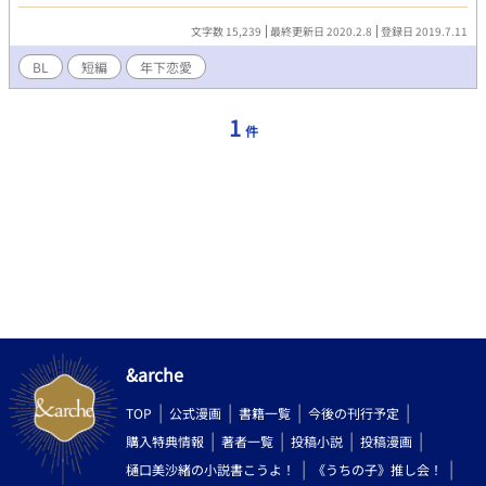
駄なことを考えていると、突然転機が訪れる。 そこから始まる年
下恋愛。上手くいってると思いきや突如現れるライバル!?俺は一
文字数 15,239
最終更新日 2020.2.8
登録日 2019.7.11
体どうすれば？
BL
短編
年下恋愛
1
件
&arche
TOP
公式漫画
書籍一覧
今後の刊行予定
購入特典情報
著者一覧
投稿小説
投稿漫画
樋口美沙緒の小説書こうよ！
《うちの子》推し会！