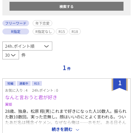
フリーワード
年下恋愛
R指定
R指定なし
R15
R18
件
1
件
1
短編
連載中
R15
お気に入り : 4
24h.ポイント : 0
なんと言おうと君が好き
翼姫
28歳、独身。松原 翔(男)これまで好きになった人10数人。振られ
た数10数回。実った恋無し。顔はいいのにとよく言われる。つい
たあだ名は残念イケメン。なぜなら俺は……ホモだ。 ある日そん
な俺は、自分はなぜ男を好きになってしまうのだろう…なんて無
続きを読む