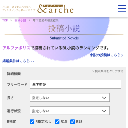
TOP
投稿小説
年下恋愛の検索結果
Submitted Novels
アルファポリス
で投稿されているBL小説のランキングです。
小説の投稿はこちら
掲載条件はこちら
×検索条件をクリアする
詳細検索
フリーワード
長さ
進行状況
R指定
R指定なし
R15
R18