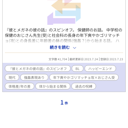
『彼とメガネの彼の話』のスピンオフ。 保健師のお話。 中学校の
保健のおじさん先生(受)と社会科の長身の年下爽やかゴリマッチ
ョ(攻)との身長差に年齢差の躰の関係(強姦？)から始まる話。 ハ
ピエンです。 (全７話＋後日談) R18には、タイトルの後ろに
続きを読む
※ をつけます。 後日談》 その１：温泉でエッチ。 その２：ゴリ
マッチョの暴走エッチ。 その３：ニャンコなおじさん。
文字数 41,704
最終更新日 2023.7.24
登録日 2023.7.23
『彼とメガネの彼の話』のスピンオフ
BL
ハッピーエンド
現代
強姦表現あり
年下爽やかゴリマッチョ攻×おじさん受
体格差/年の差
体から始まる関係
過去の呪縛
1
件