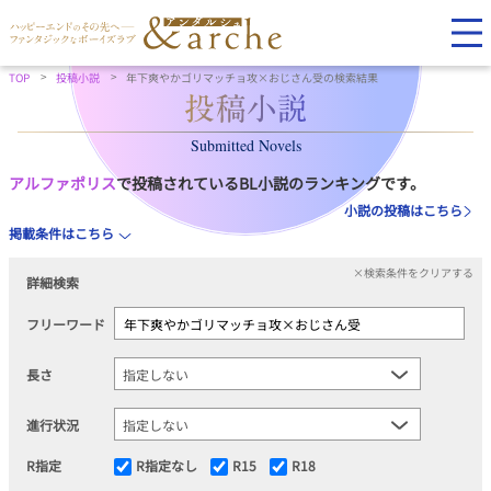
TOP
投稿小説
年下爽やかゴリマッチョ攻×おじさん受の検索結果
Submitted Novels
アルファポリス
で投稿されているBL小説のランキングです。
小説の投稿はこちら
掲載条件はこちら
×検索条件をクリアする
詳細検索
フリーワード
長さ
進行状況
R指定
R指定なし
R15
R18