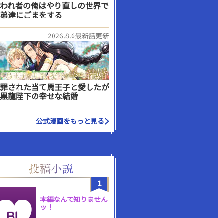
われ者の俺はやり直しの世界で
弟達にごまをする
2026.8.6最新話更新
罪された当て馬王子と愛したが
黒龍陛下の幸せな結婚
公式漫画をもっと見る
1
本編なんて知りません
ッ！