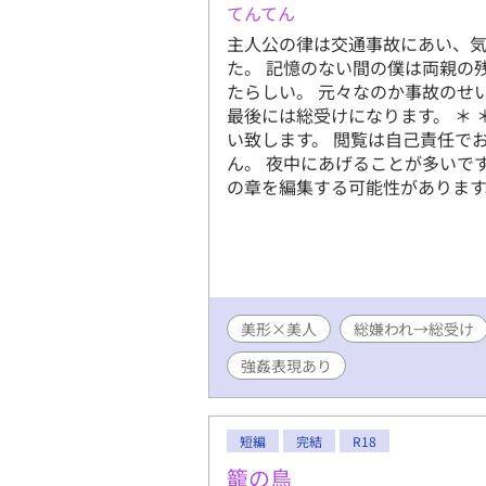
てんてん
主人公の律は交通事故にあい、気
た。 記憶のない間の僕は両親の
たらしい。 元々なのか事故のせ
最後には総受けになります。 ＊ 
い致します。 閲覧は自己責任で
ん。 夜中にあげることが多いで
の章を編集する可能性があります
美形×美人
総嫌われ→総受け
強姦表現あり
短編
完結
R18
籠の鳥