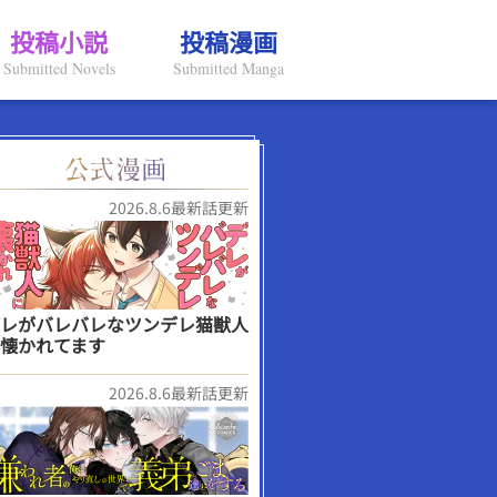
投稿小説
投稿漫画
Submitted Novels
Submitted Manga
2026.8.6最新話更新
レがバレバレなツンデレ猫獣人
懐かれてます
2026.8.6最新話更新