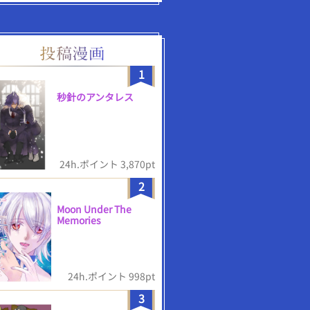
1
秒針のアンタレス
24h.ポイント 3,870pt
2
Moon Under The
Memories
24h.ポイント 998pt
3