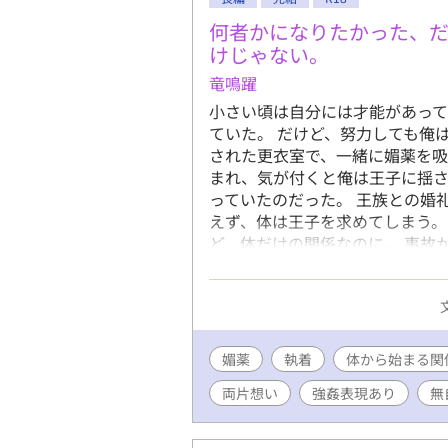
メイクが楽
体重はオフの
何者かになりたかった、
目の前の相
けじゃない。
フの時でも
竜鳴躍
け。40に
小さい頃は自分には才能があって
回。治療を
ていた。 だけど、努力しても俺
く。男相手
された更衣室で、一緒に媚薬を吸
っかけに初
まれ、気が付くと俺は王子に揺
っていたのだった。 王族との婚
えず、体は王子を求めてしまう。
ど、体だけの関係なのに。 事故
惹かれていく。 出産したら、俺
ら。 それだけの関係だって分か
媚薬
執着
体から始まる関
両片想い
強姦表現あり
無