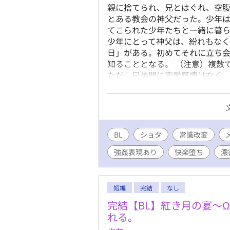
親に捨てられ、兄とはぐれ、空
とある教会の神父だった。少年
てこられた少年たちと一緒に暮
少年にとって神父は、紛れもな
日」がある。初めてそれに立ち
知ることとなる。 （注意）複数
ただし兄弟間に恋愛感情はなく
場面があります（ショタ×ショ
覧にはご注意ください。 （R-1
理、フェラ、攻めフェラ、飲精
交、メスイキ、中出し、結腸責
BL
ショタ
常識改変
強姦表現あり
快楽堕ち
濃
短編
完結
なし
完結【BL】紅き月の宴～
れる。