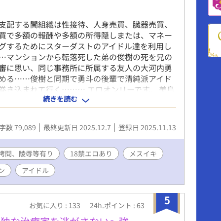
支配する闇組織は性接待、人身売買、臓器売買、
買で多額の報酬や多額の所得隠しまたは、マネー
グするためにスターダストのアイドル達を利用し
…マンションから転落死した弟の俊樹の死を兄の
審に思い、同じ事務所に所属する友人の大河内勇
める……俊樹と同期で勇斗の後輩で清純派アイド
巻き込まれて行く……… エロオンリーです。 美鳥
続きを読む
取られ……食される に続きます。
字数 79,089
最終更新日 2025.12.7
登録日 2025.11.13
拷問、陵辱等有り
18禁エロあり
メスイキ
ン
アイドル
5
お気に入り : 133
24h.ポイント : 63