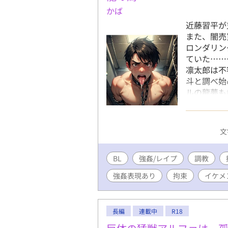
かば
近藤習平が
また、闇売
ロンダリン
ていた……
凛太郎は不
斗と調べ始
ルの龍夢も
は羽をもぎ
文
BL
強姦/レイプ
調教
強姦表現あり
拘束
イケメ
長編
連載中
R18