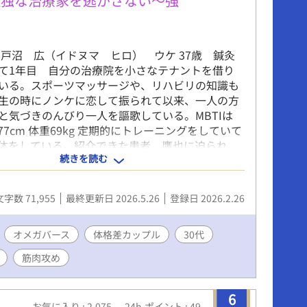
孤独な治療家を逃がさない～強
』
井戸沼 広（イドヌマ ヒロ） ウケ 37歳 鍼灸
て1年目 自分の治療院を小さなテナントを借り
いる。スポーツマッサージや、リハビリの知識も
生の時にノンケに恋して振られて以来、一人の方
と気づきのんびり一人を謳歌している。MBTIは
長177cm 体重69kg 定期的にトレーニングをしていて
体をしている。紹介できた患者、鷹也に迫られ
続きを読む
とはかっこいいなと思いつつ、俺なんかに迫るわ
と一線を引く。接触の多い人なんだなくらいにす
の気持ちに鈍感。ある日、鷹也から告白され押し
文字数 71,955
最終更新日 2026.5.26
登録日 2026.2.26
後までされてしまうことにより鷹也を意識し始め
 鷹也（オオイ タカヤ） タチ 40歳 ボディビ
ーソナルトレーナー券プロボディビル選手として
オメガバース
体格差カップル
30代
し生活している。膝の痛みをきっかけに元カノか
筋肉攻め
広の治療院を訪れる。大切な人を守れる強さが欲
きっかけで高校生のころから格闘技とトレーニン
る。20代の頃は総合格闘技で活躍していたボディ
6
お気に入り : 2,075
24h.ポイント : 49