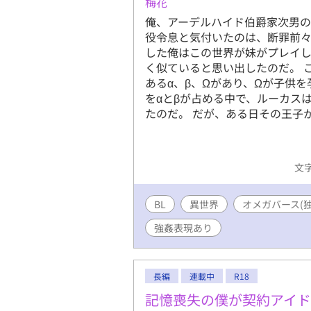
梅花
俺、アーデルハイド伯爵家次男の
役令息と気付いたのは、断罪前々
した俺はこの世界が妹がプレイし
く似ていると思い出したのだ。 
あるα、β、Ωがあり、Ωが子供を
をαとβが占める中で、ルーカス
たのだ。 だが、ある日その王子
文字
BL
異世界
オメガバース(
強姦表現あり
長編
連載中
R18
記憶喪失の僕が契約アイ