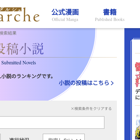
公式漫画
書籍
Official Manga
Published Books
検索結果
Submitted Novels
L小説のランキングです。
小説の投稿はこちら
デ
に
×検索条件をクリアする
進行状況