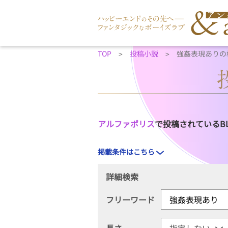
TOP
投稿小説
強姦表現ありの
アルファポリス
で投稿されているB
掲載条件はこちら
詳細検索
フリーワード
長さ