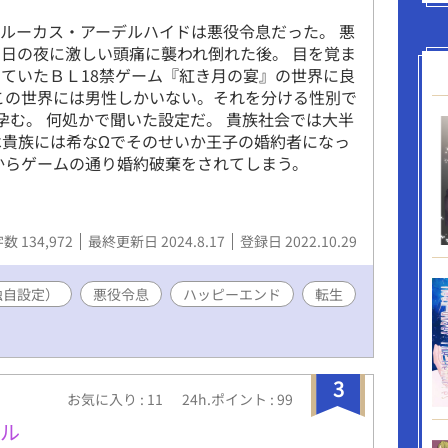
ルーカス・アーデルハイドは悪役令息だった。 悪
日の夜に激しい頭痛に襲われ倒れた後。 目を覚ま
ていたＢＬ18禁ゲーム『紅き月の宴』の世界に良
この世界には男性しかいない。それを分ける性別で
孕む。 何処かで聞いた設定だ。 貴族社会では大半
は貴族には希なΩでそのせいか王子の婚約者になっ
からゲームの通り婚約破棄をされてしまう。
数 134,972
最終更新日 2024.8.17
登録日 2022.10.29
独自設定）
悪役令息
ハッピーエンド
転生
3
お気に入り : 11
24h.ポイント : 99
ドル