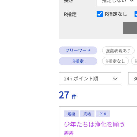
R指定なし
R指定
フリーワード
強姦表現あり
R指定
R指定なし
27
件
短編
完結
R18
少年たちは浄化を願う
碧碧