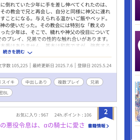
腹に倒れていた少年に手を差し伸べてくれたのは、
はその教会で兄と再会し、自分と同様に神父に連れ
らすことになる。与えられる温かいご飯やベッド。
く神の使いだった。その教会には特別な「教えの
会った少年は、そこで、穢れや神父の役目について
でのプレイ、兄弟での性的な触れ合いがあります。
、本番はありません。基本は和姦ですが、強姦する
続きを読む
タ）。メインは神父×ショタです。メリバ風味。閲
8シーンの内容） 常識改変、複数プレイ、射精管
文字数 105,225
最終更新日 2025.7.6
登録日 2025.5.24
、小スカ、貞操帯、腸内洗浄、肛門拡張、肛門性
め、快楽堕ち。
メスイキ
中出しあり
複数プレイ
兄弟
密BL
2
お気に入り : 967
24h.ポイント : 106
Ωの悪役令息は、αの騎士に愛さ
書籍情報