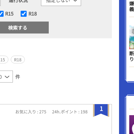
嫌
義
R15
R18
断
り
R15
R18
件
1
お気に入り : 275
24h.ポイント : 198