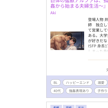
巨体の猛獣アルファは、
姦から始まる夫婦生活～
Aki
登場人物 
師 独立し
て営業して
ある。大学
が好きだな
ISFP 身
しまった身
る。鷹也こ
けないよな
ませて鷹也
倒されて最
る。 大井
BL
ハッピーエンド
ルダー パ
溺愛
大会に参加
40代
強姦表現あり
子作り
らの紹介で
しいという
グを開始す
長編
完結
R18