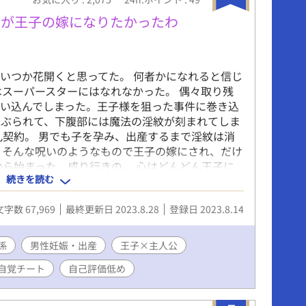
しくなり25歳で格闘技は引退した。身長は195cm
時に110kg 大会時は95kg前後。MBTIはESTP。
だが王子の嫁になりたかったわ
手を大事にしたい気持ちが強い。性欲が強く、オ
1日1回は抜きたい。オフの時は無限で性欲お化
なっても衰えずそれをきっかけに振られることが毎
いつか花開くと思ってた。 何者かになれると信じ
受けていくうちに広に興奮していることに気づ
はスーパースターにはなれなかった。 偶々取り残
は初めてで困惑するが下半身が反応することをき
い込んでしまった。王子様を狙った事件に巻き込
めての男相手を広に選び迫っていく。
さぶられて、下腹部には魔法の淫紋が刻まれてしま
礼契約。 男でも子を孕み、出産するまで淫紋は消
 そんな呪いのようなもので王子の嫁にされ、だけ
から始まった、成り行きの。 心はどんどん王子に
続きを読む
は自由。 離婚して、生活が保障されて、さよな
っているのに。 こんなに辛い。
文字数 67,969
最終更新日 2023.8.28
登録日 2023.8.14
係
男性妊娠・出産
王子×主人公
自覚チート
自己評価低め