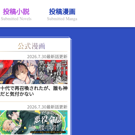
投稿小説
投稿漫画
Submitted Novels
Submitted Manga
2026.7.30最新話更新
十代で再召喚されたが、誰も神
だと気付かない
2026.7.30最新話更新