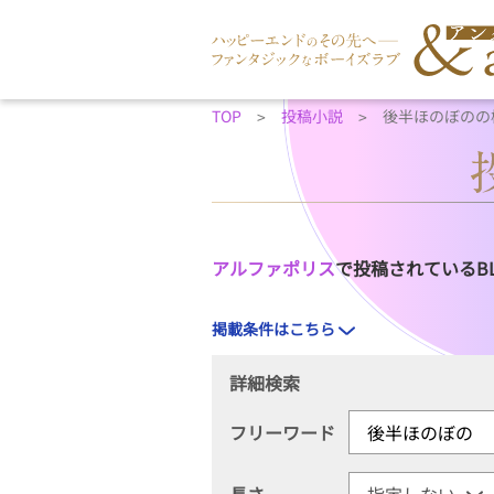
TOP
投稿小説
後半ほのぼのの
アルファポリス
で投稿されているB
掲載条件はこちら
詳細検索
フリーワード
長さ