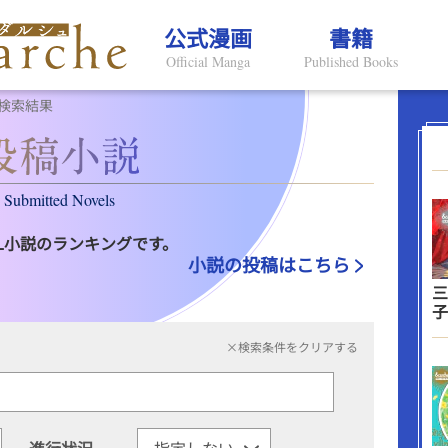
公式漫画
書籍
Official Manga
Published Books
検索結果
Submitted Novels
L小説のランキングです。
小説の投稿はこちら
三
子
×検索条件をクリアする
進行状況