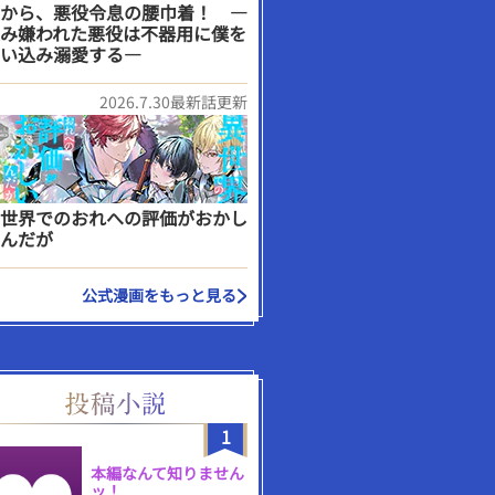
から、悪役令息の腰巾着！ ―
み嫌われた悪役は不器用に僕を
い込み溺愛する―
2026.7.30最新話更新
世界でのおれへの評価がおかし
んだが
公式漫画をもっと見る
1
本編なんて知りません
ッ！