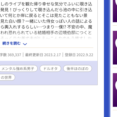
推しのライブを観た帰り幸せな気分でふいに覗き込
を発見！びっくりして覗き込んだら池の中に引き込
がいて何とか岸に戻るとそこは見たこともない景
き見た白い顔？一緒にいた侍女っぽい人の話による
ら輿入れするらしい…つまり…僕⁉ 不安の中、魔
いわれ恐れられている結婚相手の辺境伯邸につくと
そっくりな美丈夫が‼ え～こんなのもう推すしか
続きを読む
考えられないし～？ でもどうやら僕辺境伯様に嫌
 『チートな転生農家の息子は悪の公爵を溺愛す
字数 369,337
最終更新日 2023.2.17
登録日 2022.9.22
取って頂けたらとっても嬉しいです(｡>ㅅ<)✩⡱
メンタル強め系男子
ドルオタ
後半ほのぼの
りの世界