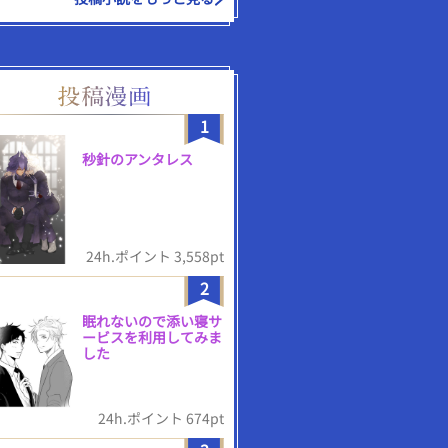
1
秒針のアンタレス
24h.ポイント 3,558pt
2
眠れないので添い寝サ
ービスを利用してみま
した
24h.ポイント 674pt