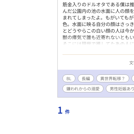
筋金入りのドルオタである僕は
んだ公園内の池の水面に人の顔
まれてしまったよ。もがいても
色。水面に映る自分の顔はさっ
とどうやらこの白い顔の人は今か
獣の瘴気で誰も近寄れないとも
そこには現世で推してたあの人に
ないよね？推しの無い人生なんて
われているみたい…なんでぇ～？
文
る』書籍化となりました。 お手に
BL
長編
異世界転移？
嫌われからの溺愛
男性妊娠あ
1
件