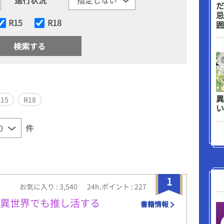
だ
忌
R15
R18
囲
異
R15
R18
い
件
1
お気に入り : 3,540
24h.ポイント : 227
は異世界でも推し活する
書籍情報