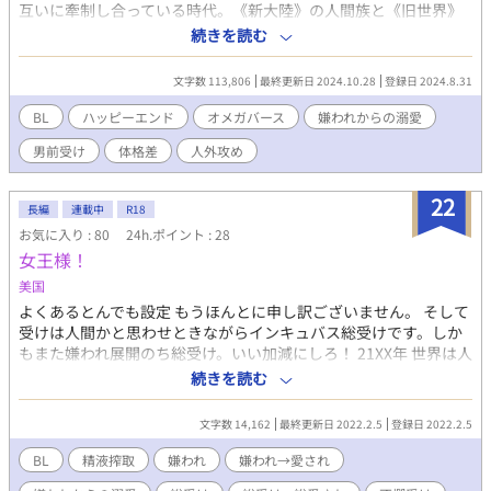
馬の話。 こちらは、ゆるゆる不定期更新になります。
互いに牽制し合っている時代。《新大陸》の人間族と《旧世界》
の竜蛇族との間に婚姻話が持ち上がった。 古の蛇神の血をひくと
続きを読む
いうアルファのヴィハーン。ずっとアルファだと思われていたほ
ど優秀なオメガのカイル。 相手を”未開の蛮族”と罵る母たちの反
文字数 113,806
最終更新日 2024.10.28
登録日 2024.8.31
対を押し切って、カイルは未知なる《旧世界》へ向かう。そこで
お見合い相手のヴィハーンとある密約を交わすが―――― 《運
BL
ハッピーエンド
オメガバース
嫌われからの溺愛
命》を信じられない「アルファらしくない人外アルファ」と「オ
男前受け
体格差
人外攻め
メガらしくない人間オメガくん」が一緒に恋と友情を育んでいく
話。 ・受けくんはオメガだけど長身で割とつよいです ・人外攻め
さんは顔は人間っぽいけど多腕＋ぶっとい尻尾の持ち主です ・出
22
長編
連載中
R18
産＆子育てはしません ・オメガバースといいつつあんまりドラマ
お気に入り : 80
24h.ポイント : 28
チックな出来事とかはない、のんびりしたお話です
女王様！
美国
よくあるとんでも設定 もうほんとに申し訳ございません。 そして
受けは人間かと思わせときながらインキュバス総受けです。しか
もまた嫌われ展開のち総受け。いい加減にしろ！ 21XX年 世界は人
間以外のものによって支配されていた。といっても、人間に全く
続きを読む
人権がないわけではなく、これまで通り生活している人もいる。
だが、特に貧困層は、あのものたちに頼って行きて行くしか他な
文字数 14,162
最終更新日 2022.2.5
登録日 2022.2.5
かった。マフィアやヤクザなどに変わって世界の裏の部分を支配
していたのは、100年前に地球にやってきた、インキュバスたち
BL
精液搾取
嫌われ
嫌われ→愛され
であった。 彼らは、人間に危害を及ぼすことはなかった。彼らの