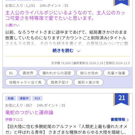
髪は氷雪のような水色、瞳は夜明けの夜空色（グレイ談） ルー
お気に入り : 1,191
24h.ポイント : 35
フ 狼魔族 ドグライアス看守係 魔王 ドグライアスの王 ジル
主人公のライバルポジにいるようなので、主人公のカッ
ド バジリスク魔族 残虐非道な性格 気性の荒い魔族を集め、人間
コ可愛さを特等席で愛でたいと思います。
界の破壊を楽しむ。ジルドの行いが竜人と魔族との戦争を起こし
た原因。 トト ワシ魔族 ほぼワシの姿をした魔族 ジルドの手下
小鷹けい
ユーロン・シェン 竜人聖騎士副師団長 黒髮、黒目、強面 竜人聖
以前、なろうサイトさまに途中まであげて、結局書きかけのまま
騎士としてプライドを持っている ルイの親友 エドワード・コーリ
放置していたものになります(アカウントごと削除済み)タイトル
ン 竜人聖騎士隊長 金髪、ロイヤルブルーの瞳が自慢 ルイより２
さえもうろ覚え。 そのうち続きを書くぞ、の意気込みついでに数
０歳くらい年下、ルイとユーロンに対して少し生意気 常に感情の
話分投稿させていただきます。 先輩×後輩 攻略キャラ×当て馬キ
続きを読む
読めない笑顔でいる リリィ・ロバーツ 人間 ７１歳 農家の女
ャラ 総受けではありません。 嫌われ→からの溺愛。こちらも面倒
性。誰とでも隔たりなく接しているため魔族に対する偏見がな
くさい拗らせ攻めです。 ある日、目が覚めたら大好きだったＢＬ
文字数 78,606
最終更新日 2026.2.28
登録日 2024.12.9
い。 グレイの恋愛相談相手。 ディアルド・クラウド 竜人 クラウ
ゲームの当て馬キャラになっていた。死んだ覚えはないが、その
ド公爵家当主、ルイの父。 竜人聖騎士団総括司令官。 公爵家の竜
キャラクターとして生きてきた期間の記憶もある。 だけど、ここ
BL
異世界
嫌われからの溺愛
拗らせ攻め
先輩×後輩
人としてのプライドが高く、仕事人間。 極度の口下手と感情表現
でひとつ問題が……。『おれ』の推し、『僕』が今まで嫌がらせ
が不器用すぎて家族への愛情が伝わりにくい。 ジョゼフ・シン
攻略キャラ×当て馬
腐男子受け
美形×美少年
し続けてきた、このゲームの主人公キャラなんだよね……。 え、
竜人 クラウド公爵家の執事 モンド王国 地上にある人間の大国
イジめなきゃダメなの？？死ぬほど嫌なんだけど。絶対嫌でし
稲川 大和 異世界人（人間） 勇者としてモンド王国の神官たち
ょ……。 でも、主人公が攻略キャラとＢＬしてるところはなんと
21
に召喚された（当時２４歳） 料理人 大家族の長男で面倒見が良く
長編
連載中
R18
しても見たい！！ひっそりと。なんなら近くで見たい！！ ……っ
何事にも前向きで楽観主義 元の世界ではごく普通の青年だった
お気に入り : 867
24h.ポイント : 35
て、なったライバルポジとして生きることになった『おれ(僕)』
が、異世界転移の力で勇者として飛び抜けたセンスを持っている
竜蛇のつがいと運命論
が、主人公と仲良くしつつ、攻略キャラを巻き込んでひっそり推
し活する……みたいな話です。 本来なら当て馬キャラとして冷た
伊藤クロエ
書籍情報
くあしらわれ、手酷くフラれるはずの『ハルカ先輩』から、バグ
【旧大陸に住む多腕蛇尾のアルファ×『人類史上最も優れたオメ
なのかなんなのか徐々に距離を詰めてこられて戸惑いまくる当て
ガ』と呼ばれる青年】 さまざまな種族があらゆる大陸を踏破し、