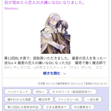
目が覚めたら恋人の大嫌いなΩになりました。
け 後半 攻め→→→→→→→→受け みたいな感じで溺愛度たっぷ
りになる予定です。 また、異種族がいるため男性妊娠が可能な世
Shizukuru
界となっています。 ----------------------------- ※ムーンライトにも掲
載していますが、先行公開はこちらです。
第13回BL大賞で、奨励賞いただきました。 最愛の恋人を失った一
途なα‪ ✕‬‪‪ 最愛の恋人の嫌いなΩになった元β 魔塔で働く魔法師で
βのレティスには、αの恋人エルドレッド（エル）がいる。 エル
は、Ω嫌いとして有名なαの王宮魔法師。二人の関係は秘密だっ
続きを読む
た。 王家主催の夜会で、ヒートテロによりαの王女が魔力暴走を
起こし攻撃魔法を放った。 レティスは、悪評高いΩの令息ラシェ
文字数 141,723
最終更新日 2025.12.27
登録日 2025.10.25
ルをかばって命を落とす。 魔力暴走に巻き込まれ、眠りについた
ままのラシェルの意識下で、レティスは存在していた。 レティス
ハッピーエンド
切ない
オメガバース（独自設定有り）
が愛する人の所へ戻れるようにと、ラシェルは体の入れ替わる禁
嫌われからの溺愛
魔法世界
ファンタジーBL
一途な愛
忌の魔法を行使し『嫌われててごめん』 そう言って消えてしま
う。 一年後。 ラシェルの姿で、レティスは目を覚ました。 その姿
第13回BL大賞参加作品
ざまぁ要素あり
R18要素あり
のまま、エルドレッドと再会するが……。 ＊＊＊ オメガバース独