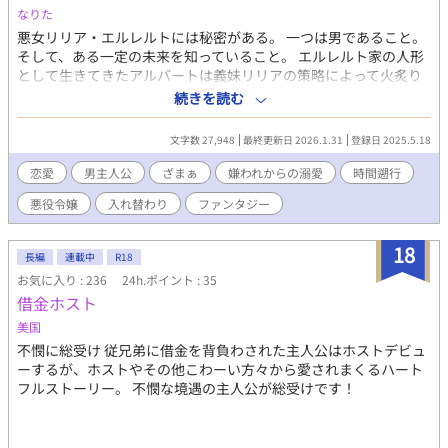
なりた
悪女リリア・エルレルトには秘密がある。 一つは男であること。
そして、ある一定の未来を知っていること。 エルレルト家の人形
として生きてきたアルバートは義妹リリアの策略によって火炙り
の刑に処された。 意識を失い目を開けると自称魔女（男）に膝枕
続きを読む
されていて…？ 魔女はアルバートに『時間を戻す』提案をし、彼
はそれを受け入れるが…。 なんと目覚めたのは断罪される２か月
文字数 27,948
最終更新日 2026.1.31
登録日 2025.5.18
前!? 引くに引けない時期に戻されたことを嘆くも、あの忌まわし
きイベントを回避するために奔走する。 でも回避した先は変態お
恋愛
男主人公
ざまぁ
嫌われからの溺愛
時間遡行
じ伯爵と婚姻⁉ まぁどうせ出ていくからいっか！ 北方の堅物伯爵
悪役令嬢
入れ替わり
ファンタジー
×行動力の塊系主人公（途中まで女性）
18
長編
連載中
R18
お気に入り : 236
24h.ポイント : 35
借金ホスト
美国
不憫に総受け 従兄弟に借金を背負わされた主人公はホストデビュ
ーするが、ホストやその他こわーい方々から愛されまくるハート
フルストーリー。 不憫な境遇の主人公が総受けです！