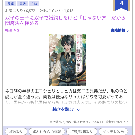
4
て……？ これは秘密を抱えた次期公爵と、全て失ったら逆に吹っ
長編
完結
R18
切れた元王子のお話です。 嫌われからの溺愛を目指しています。
お気に入り : 6,572
24h.ポイント : 1,015
現在【第13回BL大賞】にエントリーさせていただいております！
双子の王子に双子で婚約したけど「じゃない方」だから
お気に召しましたら、ブクマ♡感想、そして投票で応援してくだ
闇魔法を極める
さると嬉しいです！
福澤ゆき
書籍情報
ネコ族の半獣の王子シュリとリュカは双子の兄弟だが、毛の色と
能力が全く違った。両親は優秀なリュカばかりを可愛がってお
り、国民からも他国民からもリュカは大人気。そのあまりの扱い
の差に、シュリはやさぐれていた。 二人は大国リンデンベルク王
続きを読む
国の双子の第一王子ジークフリートとギルベルトと婚約し、将来
的にはそろって同じ国に嫁ぐ事になっているが… ※受けは強いコ
文字数 426,285
最終更新日 2023.6.14
登録日 2021.7.21
ンプレックスを持っています ※途中に胸糞展開や精神的に辛い描
写を多く含みます ※複数攻めの三角？四角？関係です ※闇魔法と
複数攻め
嫌われからの溺愛
打算/執着攻め
ツンデレ攻め