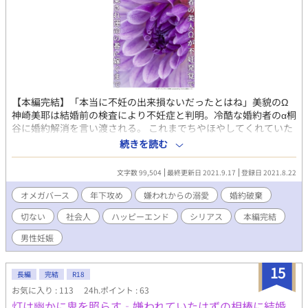
め申し訳ありませんが合わなそうな方はバックお願いします。
【本編完結】「本当に不妊の出来損ないだったとはね」美貌のΩ
神崎美耶は結婚前の検査により不妊症と判明。冷酷な婚約者のα桐
谷に婚約解消を言い渡される。 これまでちやほやしてくれていた
周りの人間は掌を返したように冷たくなり、下級Ωまで美耶のこ
続きを読む
とを笑う始末。 自信をなくし自暴自棄になった末レイプされた美
耶を救ったのが大学時代の後輩礼央だった。礼央は学生の頃から
文字数 99,504
最終更新日 2021.9.17
登録日 2021.8.22
美耶に片想いしていて、実は運命の番だった。 《包容力無限激甘
α×強がり不憫美形Ω》 元クズ婚約者桐谷に散々蔑ろにされてきた
オメガバース
年下攻め
嫌われからの溺愛
婚約破棄
美耶は、正体を隠していた年下最上級α礼央に溺愛される。 能力
切ない
社会人
ハッピーエンド
シリアス
本編完結
が高すぎる故に憎まれた美人Ωと、能力を隠して生きてきたαの恋
を書いてみたいと思っています。 前半結構胸糞展開が続きます。
男性妊娠
※オメガバース独自設定ありなのでご注意ください。
15
長編
完結
R18
お気に入り : 113
24h.ポイント : 63
灯は幽かに鬼を照らす‐嫌われていたはずの相棒に結婚