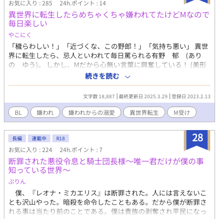
お気に入り : 285
24h.ポイント : 14
異世界に転生したらめちゃくちゃ嫌われてたけどMなので
毎日楽しい
やこにく
「穢らわしい！」「近づくな、この野郎！」「気持ち悪い」 異世
界に転生したら、忌人といわれて毎日罵られる有野 郁 (あり
の ゆう)。 しかし、Mだから心無い言葉に興奮している！ (美形
に罵られるの・・・良い！) 美形だらけの異世界で忌み人として罵
続きを読む
られ、冷たく扱われても逆に嬉しい主人公の話。騎士団が
（嫌々）引き取ることになるが、そこでも嫌われを悦ぶ。 主人公
文字数 18,887
最終更新日 2025.3.29
登録日 2023.2.13
受け。（固定CPです） ドMな嫌われ異世界人受け×冷酷な副騎士
団長攻め 初心者ですが、暖かく応援していただけると嬉しいで
BL
嫌われ
嫌われからの溺愛
異世界転生
M受け
す。
28
長編
連載中
R18
お気に入り : 224
24h.ポイント : 7
断罪された悪役令息と騎士団長様〜唯一君だけが僕の事
知っている世界〜
ぷりん
僕、『レオナ・ミカエリス』は断罪された。人には言えないこ
とも沢山やった。暗殺を命令したこともある。だから僕が断罪さ
れる事は当たり前のことである。僕は貴族の剥奪され平民になっ