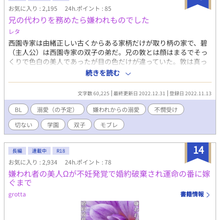
お気に入り : 2,195
24h.ポイント : 85
兄の代わりを務めたら嫌われものでした
レタ
西園寺家は由緒正しい古くからある家柄だけが取り柄の家で、碧
（主人公）は西園寺家の双子の弟だ。兄の敦とは顔はまるでそっ
くりで色白の美人であったが目の色だけが違っていた。敦は真っ
黒だが碧はとても色素の薄い茶色をしていた。西園寺家では昔か
続きを読む
ら双子の兄弟は縁起が悪いとされており、そのせいでまるで敦し
か子供はいないかのように扱われ、碧は離れでひとり暮らしてい
文字数 60,225
最終更新日 2022.12.31
登録日 2022.11.13
た。 敦は星華学園というお金持ちのお坊ちゃん御用達の中高一貫
の男子校に通っており、碧は公立中学校に通っていた。星華学園
BL
溺愛（の予定）
嫌われからの溺愛
不憫受け
は中等部は自宅から通い、高等部から寮である。敦はそのまま高
切ない
学園
双子
モブレ
等部に進学、碧は義務教育が終わり、このまま家を出ることにな
っていた。 中学3年生の2月、敦が学校の階段から落ち意識不明と
なってしまった。後継ぎの問題が急に浮上し、顔も似ていること
14
長編
連載中
R18
から碧は意識不明の敦の代わりにふりをするように両親から命令
お気に入り : 2,934
24h.ポイント : 78
された。記憶喪失という設定で敦として星華学園の高等部に通う
嫌われ者の美人Ωが不妊発覚で婚約破棄され運命の番に嫁
ことになった碧だか、行ってみるとみんなから嫌われていたのだ
ぐまで
った。敦は学園で相当なわがままでやりたい放題していたのだ。
－－－－－－－－－－－－－－－－－－－－－－ 基本的に自己満
grotta
書籍情報
の作品なので、どんなのでもありな人だけお願いします。 無理や
りの胸糞展開もありますが、話の前に注意書きなど入れてないた