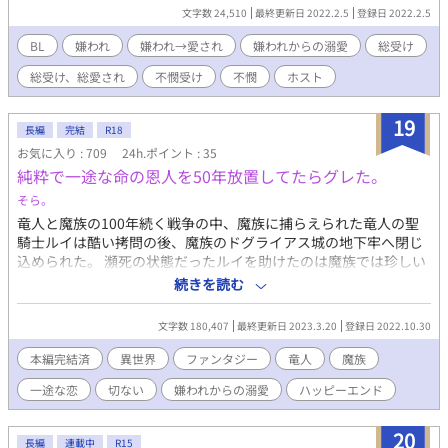
文字数 24,510
最終更新日 2022.2.5
登録日 2022.2.5
BL
嫌われ
嫌われ→愛され
嫌われからの溺愛
総受け
総受け、総愛され
不憫受け
不憫
ホスト
19
長編
完結
R18
お気に入り : 709
24h.ポイント : 35
純粋で一途な命の恩人を50年放置してたらグレた。
そら。
竜人と魔族の100年続く戦争の中、魔族に捕らえられた竜人の聖
騎士ルイは酷い拷問の後、魔族のドグライアス城の地下牢へ閉じ
込められた。 瀕死の状態だったルイを助けたのは魔族では珍しい
純粋純朴で寂しがりやな性格のコウモリ魔族グレイ。 グレイを利
続きを読む
用し魔王の討伐を企てる魔族嫌いの竜人ルイとルイに片想いして
しまった一途なグレイの恋のお話です。 お気に入り、エールあり
文字数 180,407
最終更新日 2023.3.20
登録日 2022.10.30
がとうございます！励みになります！ ふわふわ設定ですが、ハッ
ピーエンド目指して頑張りますのでよろしくお願いします(^ ^) 登
本編完結済
異世界
ファンタジー
竜人
魔族
場人物が多くなってきたのでまとめました。 登場人物 グレイ コ
一途な恋
切ない
嫌われからの溺愛
ハッピーエンド
ウモリ魔族 ドグライアス城の雑用係 ８０歳くらい（人間年齢 ２
０歳前後） 黒髪、金の瞳 ルインハルト・クラウド（通称ルイ）
竜人 アスディア国竜人聖騎士師団長 ２８０歳（人間年齢 28歳）
20
長編
連載中
R15