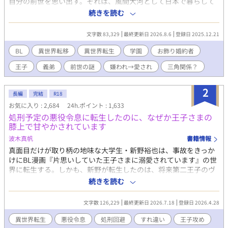
自分の前世を思い出す。それは、風間大河として日本で暮らして
いた記憶だけでなく、ある日突然、知らない世界に迷い込み、誰
続きを読む
からも必要とされず、わけもわからないまま、二十八年の人生が
強制終了したというつらい記憶だった。 生まれ変わったこの場所
文字数 83,329
最終更新日 2026.8.6
登録日 2025.12.21
が、前世の自分を、まるで異物のように排除した世界だと気付き
絶望するも、今度こそ自分の力で未来を切り開いていこうと決意
BL
異世界転移
異世界転生
学園
お飾り婚約者
する。 しかし、魔力の多い人間が王族の婚約者となる厄介な慣習
王子
義弟
前世の謎
嫌われ→愛され
三角関係？
のせいで、王子の婚約者に選ばれてしまい、公爵家の養子となる
ことに。前世で王族や貴族に良い印象がないシリルは、婚約者か
ら嫌われているのをいいことに、婚約破棄してもらえるよう画策
2
長編
完結
R18
するも、なぜかそこに同じ歳の義弟も絡んできて、望まない方向
お気に入り : 2,684
24h.ポイント : 1,633
へ勝手に人生が進んでいき、更には前世の自分にまつわる真実を
処刑予定の悪役令息に転生したのに、なぜか王子さまの
知ることに…… 嫌われからの溺愛。カップリングはネタバレにな
膝上で甘やかされています
るので表記していません。
波木真帆
書籍情報
真面目だけが取り柄の地味な大学生・新野裕也は、事故をきっか
けにBL漫画『片思いしていた王子さまに溺愛されています』の世
界に転生する。しかも、新野が転生したのは、将来第二王子のヴ
ァレリウスに処刑される運命を持つ悪役令息・リュシエル。そん
続きを読む
な未来を回避するため、リュシエルはわがままな性格を改め、目
立たず穏やかに生きることを決意する。 しかしリュシエルの変化
文字数 126,229
最終更新日 2026.7.18
登録日 2026.4.28
が、嫌われていたはずの第二王子ヴァレリウスの関心を引いてし
まう。関わらないように、と願っていたはずなのに、なぜか少し
異世界転生
悪役令息
処刑回避
すれ違い
王子攻め
ずつ関係を変わっていって…… 処刑エンド回避を目指す転生令息