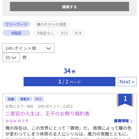
フリーワード
嫌われからの溺愛
R指定
R指定なし
R15
R18
件
34
件
1
/ 2
Next
ページ
1
長編
連載中
R15
お気に入り : 480
24h.ポイント : 2,053
二度目の人生は、王子のお飾り婚約者
みなみ ゆうき
書籍情報
俺の存在は、この世界にとって『異物』だ。 感情によって瞳の色
が変わってしまう体質の主人公シリルは、魔力の覚醒とともに、