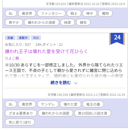
いと溜まらない》という条件付きだ。完全に詰んでいる。今日も
文字数 103,631
最終更新日 2022.10.22
登録日 2022.10.9
絶賛、嫌われ、疎まれ、悪口を言われ、友だちもなく孤独な中ひ
とり、それでも彼なりに足掻いていた。 さて、ここに王国最強
BL
異世界
ファンタジー
騎士
神子
魔物
の聖騎士が現れたらどうなるだろう？ その名はヴィクト・シュ
爽やか
嫌われからの溺愛
純愛
健気
トラーゼ。聖騎士というのは魔物を倒すことのできる聖属性魔法
を扱う騎士のことで、この男、魔物殲滅を優先するあまり仲間に
迷惑をかけ、謹慎処分としてユアンの近衛騎士をするよう命じら
24
長編
連載中
R18
れたのだった。 ヴィクトが一日でも早く隊に復帰するには、ユ
お気に入り : 937
24h.ポイント : 21
アンがきっちり仕事をこなすようにならなくてはならない。だか
嫌われ王子は壊れた愛を受けて花ひらく
らヴィクトはユアンに協力を申し出た。そしてユアンはヴィクト
に人付き合いというものを教えてもらいながら、魔力を溜めるた
ひよこ麺
めに奔走を始める。 やがて二人は互いに惹かれ合った。ユアン
※10/30 あらすじを一部修正しました。 外界から隔てられたリエ
はヴィクトの頼もしさや誠実さに、ヴィクトはユアンの素直さや
ース王国で、不貞の子として親から愛されずに離宮に閉じ込めら
ひた向きさに。だけれどもユアンは気付いてしまった。この体の
れて育った王子ルティア。 婚約者にも裏切られた彼の唯一の希望
中には魔物が棲んでいる。ヴィクトは魔物を心の底から憎み、一
は『成人の儀』で父である国王に王族として認められることだっ
続きを読む
匹残らず殲滅したいと願って生きている。 ――あぁ、僕が初め
た。 しかし、『成人の儀』で命じられたのは存在するかもわから
て好きになった人は、僕を殺す運命にある人だった。 ------------
ないおとぎ話の存在『狂った竜王の討伐』であった。 ルティアに
攻め ヴィクト・シュトラーゼ (23) 【魔物殲滅に命を懸ける王国
文字数 140,556
最終更新日 2023.3.2
登録日 2022.10.29
とって愛されたいと願った父から死を望まれていると理解した瞬
最強花形聖騎士 / チャラく見えて一途 / 男前美形 】 × 受け ユア
間だった。 絶望と悲しみの中で最期まで付き従うと誓ってくれた
BL
異世界
ヤンデレ
壊れた愛
竜王の番
ン・ルシェルツ (19) 【自身に憑いた魔物の力を借りて治癒魔法を
護衛騎士のレフからの一途だがどこか壊れた愛を受けるが次第に
施す神子 / かわいい系美少年 / とにかく健気 】 ◆愛に始まり愛
ざまぁ要素あり
嫌われからの溺愛
第10回BL小説大賞
それは暴走していく。 そして、ふたりは入った者が戻ることがで
に終わる、ドラマチックな純ファンタジーラブストーリーです！
きない『暗黒の森』へと『狂った竜王』を討伐するために足を踏
死に戻り/逆行
◆ありがたいことに 2022年角川ルビー小説大賞、B評価（最終
み入れるが、全ての抑圧から解放されたことでレフのルティアへ
選考）をいただきました。 どうか皆さま、ユアンとヴィクト