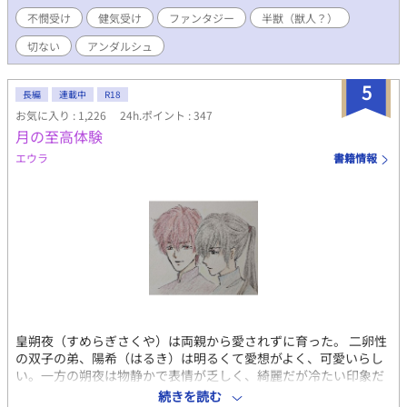
言っても悪役ではありません
不憫受け
健気受け
ファンタジー
半獣（獣人？）
切ない
アンダルシュ
5
長編
連載中
R18
お気に入り : 1,226
24h.ポイント : 347
月の至高体験
エウラ
書籍情報
皇朔夜（すめらぎさくや）は両親から愛されずに育った。 二卵性
の双子の弟、陽希（はるき）は明るくて愛想がよく、可愛いらし
い。一方の朔夜は物静かで表情が乏しく、綺麗だが冷たい印象だ
った。 父は跡取りの朔夜に厳しく、母は自分に似た陽希ばかりを
続きを読む