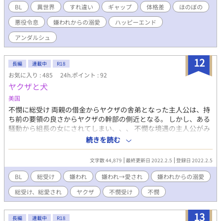
めた。 しかし、約束の日に会ったアダムは、体はバキバキに鍛
BL
異世界
すれ違い
ギャップ
体格差
ほのぼの
えており、肌はこんがりと日に焼けていた。 幼少期は瓜二つだ
悪役令息
嫌われからの溺愛
ハッピーエンド
ったが、ベッドで生活していた色白で病弱なアデルとは、あまり
似ていなかったのだ。 そのため、化粧でなんとか誤魔化したア
アンダルシュ
デルは、アダムになりきり、両親のために王都へ向かった。 ア
ダムとして平和に暮らしたいアデルだが、婚約者のヴィンセント
12
は塩対応。 初めてのデート（アデルにとって）では、いきなり
長編
連載中
R18
店前に置き去りにされてしまい――！？ 同性婚が可能な世界で
お気に入り : 485
24h.ポイント : 92
す。 女性も登場しますが、恋愛には発展しません。 ※ 感想欄
ヤクザと犬
はネタバレを含みますので、お気をつけください‼︎(＞＜)
美国
不憫に総受け 両親の借金からヤクザの舎弟となった主人公は、持
ち前の要領の良さからヤクザの幹部の側近となる。 しかし、ある
騒動から組長の女にされてしまい、、、 不憫な境遇の主人公がみ
んなから愛されるゆるふわ（ヤクザものなのでたまに暴力）スト
続きを読む
ーリー。
文字数 44,879
最終更新日 2022.2.5
登録日 2022.2.5
BL
総受け
嫌われ
嫌われ→愛され
嫌われからの溺愛
総受け、総愛され
ヤクザ
不憫受け
不憫
13
長編
連載中
R18