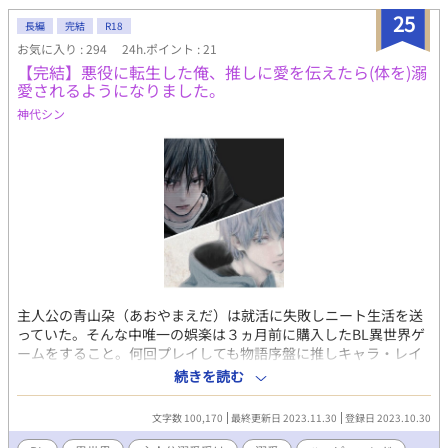
の執着と狂った愛は加速していく。その全てを受け入れた先に、
の二人を、愛してやってください。 よろしくお願いいたしま
25
ルティアが取った行動が世界の理すらかえていき……。 千年にも
長編
完結
R18
す。
及ぶ執着愛とそれを受ける孤独な王子の物語。 ※が付くのはエッ
お気に入り : 294
24h.ポイント : 21
チなことがある回です。割とあります。 また、今回作品の設定上
【完結】悪役に転生した俺、推しに愛を伝えたら(体を)溺
かなりシリアスです。また、肉体的な苦痛の描写はあまりないで
愛されるようになりました。
すが精神的に辛いシーンは割とあります。ハッピーエンドの予定
神代シン
ではありますが、メインCP以外？との性行為の描写（強姦ではな
いですが合意かは怪しい）などが含まれますのでご理解いただい
た上で少しでも楽しんで頂けましたら幸いです。 ※12/8 ストーリ
ーが進むまでつけないつもりだった『死に戻り/逆行』タグを追加
しました。
主人公の青山朶（あおやまえだ）は就活に失敗しニート生活を送
っていた。そんな中唯一の娯楽は３ヵ月前に購入したBL異世界ゲ
ームをすること。何回プレイしても物語序盤に推しキャラ・レイ
が敵の悪役キャラソウルに殺される。なので、レイが生きている
続きを読む
場面を何度も何度も腐るようにプレイしていた。突然の事故で死
に至った俺は大好きなレイがいる異世界にソウルとして転生して
文字数 100,170
最終更新日 2023.11.30
登録日 2023.10.30
しまう。ソウルになり決意したことは、レイが幸せになってほし