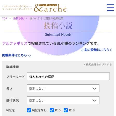
TOP
投稿小説
嫌われからの溺愛の検索結果
Submitted Novels
アルファポリス
で投稿されているBL小説のランキングです。
小説の投稿はこちら
掲載条件はこちら
×検索条件をクリアする
詳細検索
フリーワード
長さ
進行状況
R指定
R指定なし
R15
R18