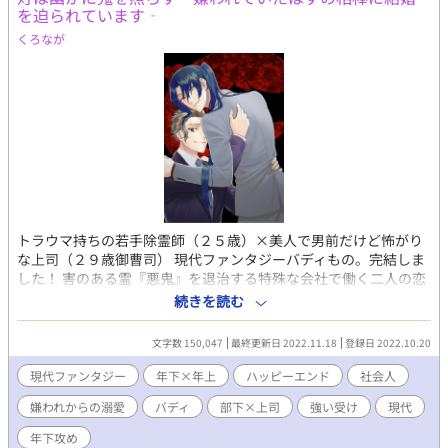
を迫られています‐
くろなが
トラウマ持ちの若手除霊師（２５歳）×美人で男前だけど怖がり
な上司（２９歳御曹司） 現代ファンタジーバディもの。完結しま
した！ 害のある霊『悪鬼』を退治する特殊な会社で働く二人の恋
の行方は！？ 自己犠牲で怪我ばかりしているボス（灯屋善助）の
続きを読む
元に、オバケが怖い上司（幽雅正継）がコネで入ってきた。幽雅
はボスより上のドンという地位を作り、灯屋とバディを組む事に
文字数 150,047
最終更新日 2022.11.18
登録日 2022.10.20
なる。 灯屋はそんな横暴上司に反発を抱くが、幽雅は灯屋の自己
犠牲を絶対に許さない【身代わり】の能力を持っていた。 自分が
現代ファンタジー
年下×年上
ハッピーエンド
社会人
怪我をすれば幽雅がその怪我を負うと知った灯屋は無傷で戦う事
嫌われからの溺愛
バディ
部下×上司
強い受け
現代
を強いられる。 灯屋は誰よりも戦闘力が高いものの、大きな弱点
があり、幽雅に助けられたのをキッカケに、灯屋は今までの態度
年下攻め