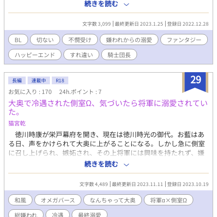
た。 平民になって早一週間、気づいた事がある…それは誰一人
続きを読む
として僕のことを知らないのである！以前関わっていた人に会っ
ても、僕のことを初めて会った人のように接してくる。それは僕
文字数 3,099
最終更新日 2023.1.25
登録日 2022.12.28
にとって好都合である。 よしっ!僕の事を誰も覚えてないから新
たな人生エンジョイするぞ!! と思っていたのに… 唯一、僕の
BL
切ない
不憫受け
嫌われからの溺愛
ファンタジー
ことを覚えている奴が目の前に現れる。それは僕のことを嫌い憎
ハッピーエンド
すれ違い
騎士団長
んでいる騎士団長様である。 これは二人が誤解を解きながら思
いを寄せ合う物語である。 イケメン騎士団長様×不憫元悪役
令息。主人公は最初攻めに嫌われていますが、後に溺愛する予定
29
長編
連載中
R18
です。BLを書くのは初めてなので知識不足が出る可能性がありま
お気に入り : 170
24h.ポイント : 7
すので、ご了承ください。
大奥で冷遇された側室Ω、気づいたら将軍に溺愛されてい
た。
猫宮乾
徳川時康が栄戸幕府を開き、現在は徳川時光の御代。お藍はあ
る日、声をかけられて大奥に上がることになる。しかし急に側室
に召し上げられ、嫉妬され、その上将軍には興味を持たれず、嫌
われ冷遇される日々である。だが、いつの間にか時光がたびたび
続きを読む
訪れるようになり、気づいたら溺愛されていた。※和風の江戸風
異世界×オメガバースの大奥のお話です。総嫌われからの溺愛で
文字数 4,489
最終更新日 2023.11.11
登録日 2023.10.19
す。（溺愛まで多少時間がかかります）
和風
オメガバース
なんちゃって大奥
将軍α×側室Ω
総嫌われ
冷遇
最終溺愛