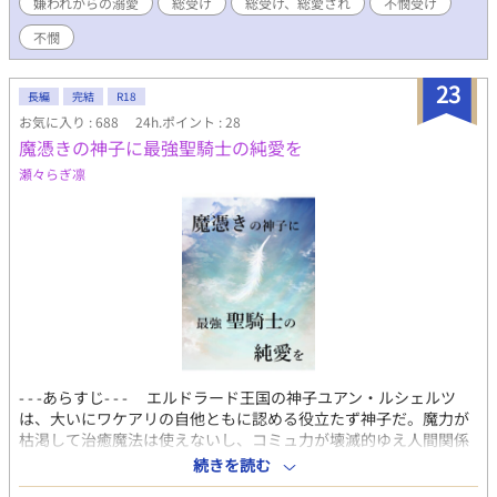
嫌われからの溺愛
総受け
総受け、総愛され
不憫受け
目的は、もっぱら人間の男の精液だった。だが、人間を暴力で支
配して無理やりしぼりとるということは全くなく、人間の裏社会
不憫
を仕切ることによって得た莫大な富を、彼らの食料確保の財源と
することによって、人間も合意して精液を提供するという構図が
23
出来上がっていた。
長編
完結
R18
お気に入り : 688
24h.ポイント : 28
魔憑きの神子に最強聖騎士の純愛を
瀬々らぎ凛
- - -あらすじ- - - エルドラード王国の神子ユアン・ルシェルツ
は、大いにワケアリの自他ともに認める役立たず神子だ。魔力が
枯渇して治癒魔法は使えないし、コミュ力が壊滅的ゆえ人間関係
には難しかない。神子の仕事を全うして周囲に認められたくて
続きを読む
も、肝心の魔力はなんと魔物との契約により《他人から愛されな