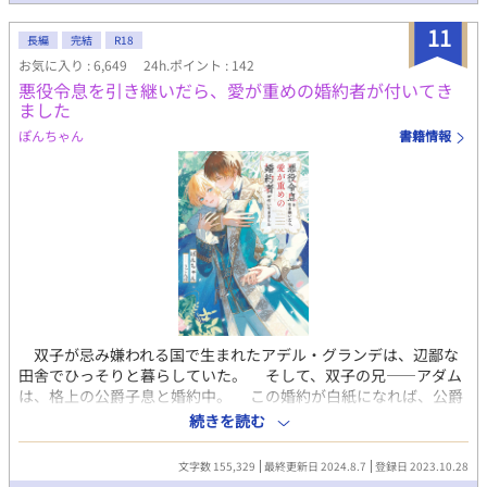
自設定あります。 扉絵は、センサン様よりいただいた大切なFAで
11
す。AI学習禁止です。
長編
完結
R18
お気に入り : 6,649
24h.ポイント : 142
悪役令息を引き継いだら、愛が重めの婚約者が付いてき
ました
ぽんちゃん
書籍情報
双子が忌み嫌われる国で生まれたアデル・グランデは、辺鄙な
田舎でひっそりと暮らしていた。 そして、双子の兄――アダム
は、格上の公爵子息と婚約中。 この婚約が白紙になれば、公爵
家と共同事業を始めたグランデ侯爵家はおしまいである。 だ
続きを読む
が、アダムは自身のメイドと愛を育んでいた。 そこでアダムか
ら、人生を入れ替えないかと持ちかけられることに。 両親にも
文字数 155,329
最終更新日 2024.8.7
登録日 2023.10.28
会いたいアデルは、アダム・グランデとして生きていくことを決