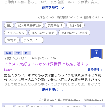
と仲良く平和に暮らしていた。だが祖国エルバータは戦に突入、
獣人の国ダイガに敗れた。 停戦の交渉役としてダイガに赴いたア
続きを読む
ーネストは、虎の獣人である双子の王子と出会う。 エルバータ皇
族を憎む彼らとの交渉の末、召し使いとして仕えることになった
文字数 801,058
最終更新日 2023.10.16
登録日 2022.6.10
アーネスト。多額の賠償金を背負わされるも、「お金稼ぐぞ！」
と本人は前向き。 やる気はあるが病弱で箱入りで、何をやっても
BL
獣人双子王子攻め
元皇子受け
攻2×受1
周囲をハラハラさせるポンコツ召し使いっぷりを発揮しながら、
イケメン獣人
嫌われからの溺愛
意地悪からの過保護
イケメンだが傍若無人な双子の獣人王子をも振り回す日々が始ま
る。 「とんでもねーな、こいつ！」（双子王子の苦情） ※タグを
3Pあり
アンダルシュ
ご確認の上、苦手そうと思われた方はご遠慮ください。 ※R18シ
ーンに予告は入りません。 ※戦に関してリアルを求める方には不
7
向きです。何でもありのBL童話としてご納得いただける方向け。
長編
完結
R18
※コメント欄は基本ネタバレチェックなしです。ご留意くださ
お気に入り : 3,541
24h.ポイント : 170
い。
イケメン大好きドルオタは異世界でも推し活する
kozzy
書籍情報
筋金入りのドルオタである僕は推しのライブを観た帰り幸せな気
分でふいに覗き込んだ公園内の池の水面に人の顔を発見！びっく
りして覗き込んだら池の中に引き込まれてしまったよ。もがいて
もがいて何とか岸に戻るとそこは見たこともない景色。水面に映
続きを読む
る自分の顔はさっき見た白い顔？一緒にいた侍女っぽい人の話に
よるとどうやらこの白い顔の人は今から輿入れするらしい…つま
文字数 369,337
最終更新日 2023.2.17
登録日 2022.9.22
り…僕⁉ 不安の中、魔獣の瘴気で誰も近寄れないともいわれ恐れ
られている結婚相手の辺境伯邸につくとそこには現世で推してた