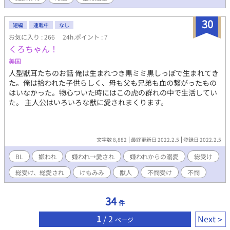
30
短編
連載中
なし
お気に入り : 266
24h.ポイント : 7
くろちゃん！
美国
人型獣耳たちのお話 俺は生まれつき黒ミミ黒しっぽで生まれてき
た。俺は拾われた子供らしく、母も父も兄弟も血の繋がったもの
はいなかった。物心ついた時にはこの虎の群れの中で生活してい
た。 主人公はいろいろな獣に愛されまくります。
文字数 8,882
最終更新日 2022.2.5
登録日 2022.2.5
BL
嫌われ
嫌われ→愛され
嫌われからの溺愛
総受け
総受け、総愛され
けもみみ
獣人
不憫受け
不憫
34
件
1
/ 2
Next
ページ