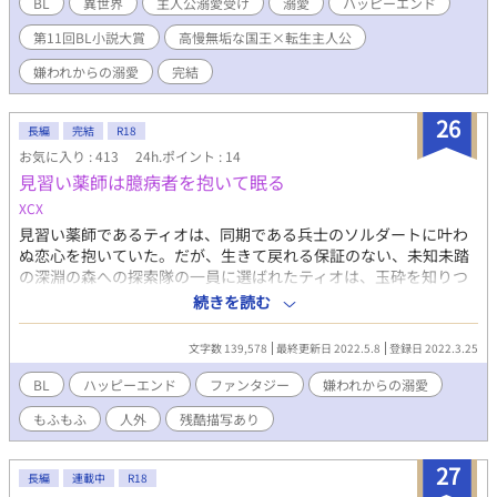
いということだったが、物語が進むにつれ、優しい、天使みたい
BL
異世界
主人公溺愛受け
溺愛
ハッピーエンド
なレイが人の性器を足で弄ぶ高慢無垢な国王だということを知
第11回BL小説大賞
高慢無垢な国王×転生主人公
る。次第に、ソウルがレイを殺すように何者かに仕向けられてい
たことを知り、許せない朶はとある行動を起こしていく。 ※表紙
嫌われからの溺愛
完結
絵はミカスケ様よりお借りしました。
26
長編
完結
R18
お気に入り : 413
24h.ポイント : 14
見習い薬師は臆病者を抱いて眠る
XCX
見習い薬師であるティオは、同期である兵士のソルダートに叶わ
ぬ恋心を抱いていた。だが、生きて戻れる保証のない、未知未踏
の深淵の森への探索隊の一員に選ばれたティオは、玉砕を知りつ
つも想いを告げる。 傷心のまま探索に出発した彼は、森の中で一
続きを読む
人はぐれてしまう。身を守る術を持たないティオは——。 人嫌い
な子持ち狐獣人×見習い薬師。
文字数 139,578
最終更新日 2022.5.8
登録日 2022.3.25
BL
ハッピーエンド
ファンタジー
嫌われからの溺愛
もふもふ
人外
残酷描写あり
27
長編
連載中
R18