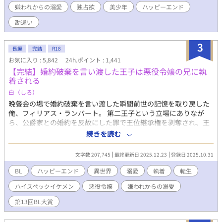
嫌われからの溺愛
独占欲
美少年
ハッピーエンド
と、彼に惹かれていく王子のすれ違いから始まるハッピーエンド
なお話です。 R18には※つけます。
勘違い
3
長編
完結
R18
お気に入り : 5,842
24h.ポイント : 1,441
【完結】婚約破棄を言い渡した王子は悪役令嬢の兄に執
着される
白（しろ）
晩餐会の場で婚約破棄を言い渡した瞬間前世の記憶を取り戻した
俺、フィリアス・ランバート。 第二王子という立場にありなが
ら、公爵家との婚約を反故にした罪で王位継承権を剥奪され、王
族の籍からも抜かれてしまった。 以前の俺なら怒り狂って暴れた
続きを読む
だろうが、前世である「畑中陽一」の記憶のおかげで、全てのこ
とをきちんと受け止められるようになった。 そして王都にいるこ
文字数 207,745
最終更新日 2025.12.23
登録日 2025.10.31
とすら許されなくなった俺は、悪役令嬢の兄であるリュシアン・
フォークナーが治める領地で監視されることとなった。 「あなた
BL
ハッピーエンド
異世界
溺愛
執着
転生
はなにもしなくていいのです」 リュシアンにはそう言われたが、
ハイスペックイケメン
悪役令嬢
嫌われからの溺愛
前世日本人の血が働かざるもの食うべからずと訴えてくる……！
そんなこんなで仕事を見つけ出したフィリアスの今までとは違う
第13回BL大賞
様子に、周囲はもちろんリュシアンも驚く。 心を入れ替えたフィ
リアスにだんだんと冷たかったリュシアンの態度も変わってき