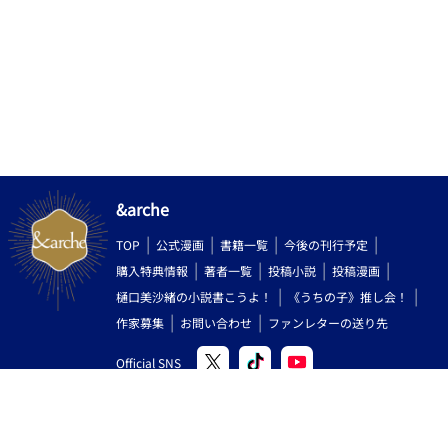
&arche
TOP
公式漫画
書籍一覧
今後の刊行予定
購入特典情報
著者一覧
投稿小説
投稿漫画
樋口美沙緒の小説書こうよ！
《うちの子》推し会！
作家募集
お問い合わせ
ファンレターの送り先
Official SNS
Copyright (C) 2000-2026 AlphaPolis Co.,Ltd. All Rights Reserved.