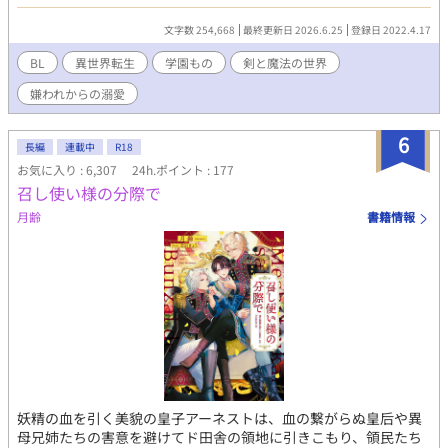
可愛がり、朔夜をいない者のように振る舞った。そのせいで使用
人すら、朔夜に冷たく当たる。 乳母だった花江が体を悪くして実
文字数 254,668
最終更新日 2026.6.25
登録日 2022.4.17
家に下がってからは味方は誰一人として居らず、自分のことは自
分で全て行っていた。 やがて15歳になり帝国の学園に留学生とし
BL
異世界転生
学園もの
剣と魔法の世界
て通うことになったが、予定にはなかった陽希まで行くことにな
嫌われからの溺愛
り･･･。 乳母以外誰からも愛されなかった朔夜は実は前世の記憶
を持っていた。 朔夜の学園生活はどうなるのか。 外国の人の名前
は日本人のように家名・名前の順になってます。 不定期更新で
6
長編
連載中
R18
す。 Ｒ18ぽい話にはタイトルに＊印をつける予定です。 長くなり
お気に入り : 6,307
24h.ポイント : 177
そうなので長編に切り替えます。 作者のサクヤとスオウのイメー
召し使い様の分際で
ジ画です。自作なので下手くそです（アナログ人間なので）。
月齢
書籍情報
妖精の血を引く美貌の皇子アーネストは、血の繋がらぬ皇后や異
母兄姉たちの害意を避けてド田舎の領地に引きこもり、領民たち