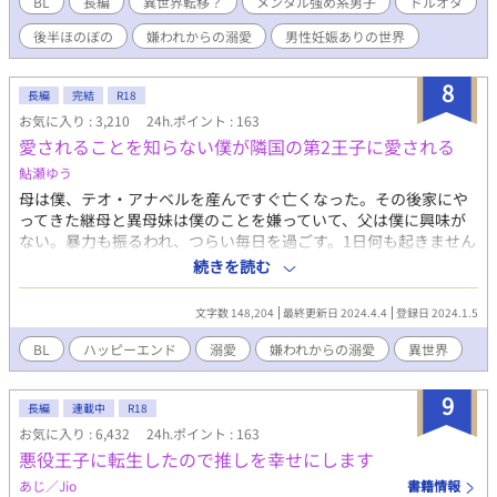
BL
長編
異世界転移？
メンタル強め系男子
ドルオタ
あの人にそっくりな美丈夫が‼ え～こんなのもう推すしかないよ
後半ほのぼの
嫌われからの溺愛
男性妊娠ありの世界
ね？推しの無い人生なんて考えられないし～？ でもどうやら僕辺
境伯様に嫌われているみたい…なんでぇ～？ 『チートな転生農家
の息子は悪の公爵を溺愛する』書籍化となりました。 お手に取っ
8
長編
完結
R18
て頂けたらとっても嬉しいです(｡>ㅅ<)✩⡱
お気に入り : 3,210
24h.ポイント : 163
愛されることを知らない僕が隣国の第2王子に愛される
鮎瀬ゆう
母は僕、テオ・アナベルを産んですぐ亡くなった。その後家にや
ってきた継母と異母妹は僕のことを嫌っていて、父は僕に興味が
ない。暴力も振るわれ、つらい毎日を過ごす。1日何も起きません
ように、静かに、早く1日が終わりますようにと願いながら過ごす
続きを読む
日々。そんなある日、王家で開かれたお茶会に参加したことで、
僕は運命の出会いをするー。 愛されることを知らない主人公が隣
文字数 148,204
最終更新日 2024.4.4
登録日 2024.1.5
国の第2王子と出会い、愛されることとは、を知っていくお話で
す。前半は主人公がかわいそうな扱いを受けますが、攻めくんが
BL
ハッピーエンド
溺愛
嫌われからの溺愛
異世界
助けるし溺愛します。ハッピーエンドです。 ※男同士で結婚も妊
娠もできますが、オメガバースではありません。そういう世界で
9
す。 ※軽めな表現ではありますが、暴力を受けているシーンがあ
長編
連載中
R18
ります。
お気に入り : 6,432
24h.ポイント : 163
悪役王子に転生したので推しを幸せにします
あじ／Jio
書籍情報