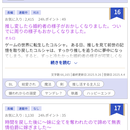
と打って変わり、全力で幽雅を口説き始める。 「幽雅さんの家の
権力を使って法律を変えて俺と結婚しましょう」 灯は幽かに鬼を
16
照らす（ともしびはかすかにおにをてらす） ※視点切り替えで進
長編
連載中
R18
みますが、同じ内容をなぞる事はほぼありません。 ※この作品は
お気に入り : 2,415
24h.ポイント : 49
ノベルアップ＋、ムーンライトノベルズ、Pixiv、カクヨムにも掲
推し変したら婚約者の様子がおかしくなりました。つい
載 ◆含まれる要素◆ 攻めより身長が高い受け・攻めが可哀想な生
でに周りの様子もおかしくなりました。
い立ち（父からの暴力虐待）・スパダリ受け・初夜・ラブラブ・
オルロ
同性婚・バトルあり・微ホラー表現あり
ゲームの世界に転生したコルシャ。 ある日、推しを見て前世の記
憶を取り戻したコルシャは、すっかり推しを追うのに夢中になっ
てしまう。すると、ずっと冷たかった婚約者の様子が可笑しくな
ってきて、そして何故か周りの様子も？！ 主人公総愛されで進ん
続きを読む
でいきます。それでも大丈夫という方はお読みください。
文字数 66,165
最終更新日 2025.9.26
登録日 2025.4.4
BL
総愛され
魔法
剣
推し活する主人公
嫌われからの溺愛
ヤンデレ？
執着
ハッピーエンド
17
長編
連載中
なし
お気に入り : 1,130
24h.ポイント : 35
時間を戻した後に～妹に全てを奪われたので諦めて無表
情伯爵に嫁ぎました～