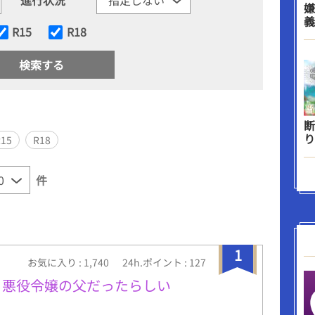
嫌
義
R15
R18
断
り
R15
R18
件
1
お気に入り : 1,740
24h.ポイント : 127
ら悪役令嬢の父だったらしい