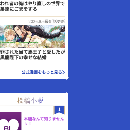
われ者の俺はやり直しの世界で
弟達にごまをする
2026.8.6最新話更新
罪された当て馬王子と愛したが
黒龍陛下の幸せな結婚
公式漫画をもっと見る
1
本編なんて知りません
ッ！