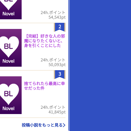
24h.ポイント
54,543pt
2
【完結】好きな人の邪
魔になりたくないと、
身を引くことにした
24h.ポイント
50,093pt
3
捨てられたら最高に幸
せだった件
24h.ポイント
41,845pt
投稿小説をもっと見る