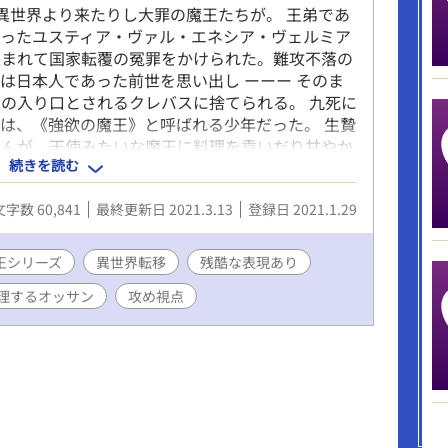
異世界より来たりし大罪の魔王たちが。 王弟であ
入ったユスティア・ヴァル・エネシア・ヴェルミア
込まれて国家転覆の冤罪をかけられた。難攻不落の
は日本人であった前世を思い出し ーーー そのま
の入り口とされるクレバスに捨てられる。 九死に
は、《強欲の魔王》と呼ばれる少年だった。 生贄
さんが、天使みたいな魔王に料理を貢いだり甘やか
続きを読む
ら受けが美少年→美青年に成長します。 甘やかし
元公爵)視点。
文字数 60,841
最終更新日 2021.3.13
登録日 2021.1.29
******************** ATTENTION
******************* ＊独自設定があります。随時更新の
】を参考にしてください。 ＊子供に関するセンシ
王シリーズ
異世界転移
残酷な表現あり
表現があります。グロ、胸糞注意報です。エロは
理するオッサン
攻め視点
トは返せませんが、ありがたく拝読してから認証し
毎日0時ごろ更新。1話あたりの文字数は少ないで