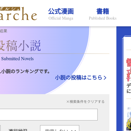
公式漫画
書籍
Official Manga
Published Books
結果
Submitted Novels
L小説のランキングです。
小説の投稿はこちら
デ
に
×検索条件をクリアする
進行状況