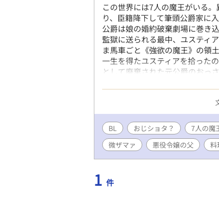
この世界には7人の魔王がいる。
り、臣籍降下して筆頭公爵家に
公爵は娘の婚約破棄劇場に巻き
監獄に送られる最中、ユスティア
ま馬車ごと《強欲の魔王》の領土
一生を得たユスティアを拾ったの
として廃棄された元公爵のおっ
しまくったりする話です。中盤か
元公爵×お子様魔王。主に攻め(
************************
*************************
【人物紹介とネタバレ含む裏設定
BL
おじショタ？
7人の魔
ティブかつ、人道に反する残酷な
微ザマァ
悪役令嬢の父
料
あんまりありません。 ＊コメン
ています。 ＊ストックがあれば
す。
1
件