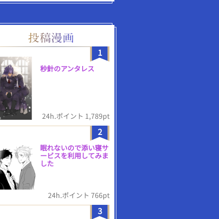
1
秒針のアンタレス
24h.ポイント 1,789pt
2
眠れないので添い寝サ
ービスを利用してみま
した
24h.ポイント 766pt
3