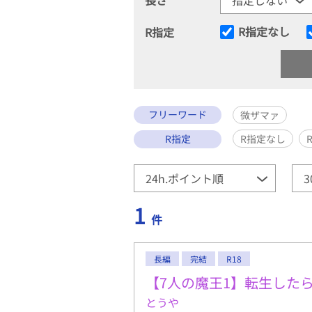
R指定なし
R指定
フリーワード
微ザマァ
R指定
R指定なし
1
件
長編
完結
R18
【7人の魔王1】転生した
とうや