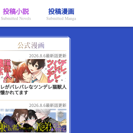
投稿小説
投稿漫画
Submitted Novels
Submitted Manga
2026.8.6最新話更新
レがバレバレなツンデレ猫獣人
懐かれてます
2026.8.6最新話更新