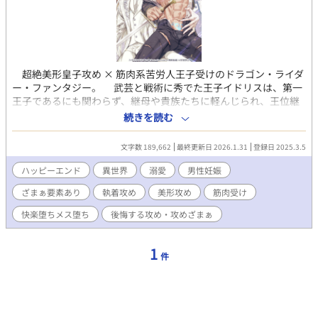
超絶美形皇子攻め × 筋肉系苦労人王子受けのドラゴン・ライダ
ー・ファンタジー。 武芸と戦術に秀でた王子イドリスは、第一
王子であるにも関わらず、継母や貴族たちに軽んじられ、王位継
承も危ぶまれていた。 そんな最中に起きた戦争で、王子は祖国
続きを読む
を守るために命を賭して戦うが、味方の援軍は来ず、孤立無援に
陥る。 必死の抵抗も虚しく、王子は紅いドラゴンを自在に操る
文字数 189,662
最終更新日 2026.1.31
登録日 2025.3.5
美形の敵国の皇子に拉致された。 死を覚悟するイドリスに、何
故か皇子は結婚（子作り）を求めてきて――。 ムーンライトノベ
ハッピーエンド
異世界
溺愛
男性妊娠
ルズ（完結済）からの転載です。 表紙イラストレーター・valero
ざまぁ要素あり
執着攻め
美形攻め
筋肉受け
様。 https://potofu.me/qlaval 【攻】皇子 美人攻め 鬼畜攻
め 執着 嫉妬 ヤンデレ ドS攻 溺愛 後悔する攻 【受】王
快楽堕ちメス堕ち
後悔する攻め・攻めざまぁ
子 筋肉受け 強気 発情 ツンデレ 男前 雄っぱい 童貞
妊娠出産 ドラゴン等からの総愛され要素あり 【ストーリーの傾
向】 初恋 バトル バディ 冒険 謎解き エロ 切ない 両片
1
件
思い ざまあ 攻ざまぁ 記憶喪失 求婚 結婚