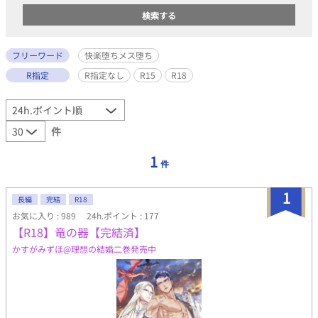
フリーワード
快楽堕ちメス堕ち
R指定
R指定なし
R15
R18
件
1
件
1
長編
完結
R18
お気に入り : 989
24h.ポイント : 177
【R18】竜の器【完結済】
かすがみずほ@理想の結婚二巻発売中