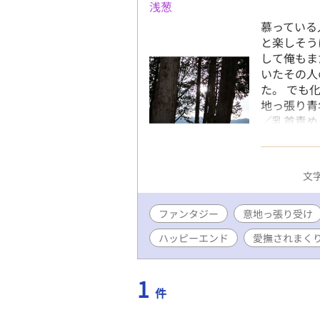
浅葱
慕っている
と楽しそう
して俺もま
いたその人
た。 でも
地っ張り青
／乳首責め
り／愛撫マ
の性しか存
「化物の生
文字
いただける
ンドです。
ファンタジー
意地っ張り受け
でに童貞を
受け入れて
ハッピーエンド
愛撫されまく
が丈夫でと
なないで感
傷つけると
1
件
以外は大事
さまの愛で方」参