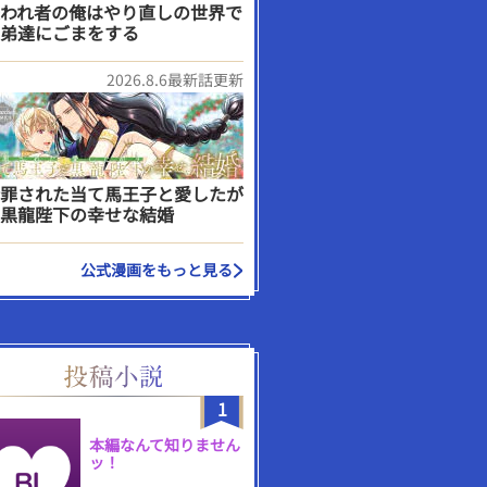
われ者の俺はやり直しの世界で
弟達にごまをする
2026.8.6最新話更新
罪された当て馬王子と愛したが
黒龍陛下の幸せな結婚
公式漫画をもっと見る
1
本編なんて知りません
ッ！