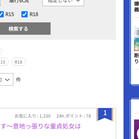
嫌
義
R15
R18
断
り
R15
R18
件
1
お気に入り : 1,330
24h.ポイント : 78
ます～意地っ張りな童貞処女は
る