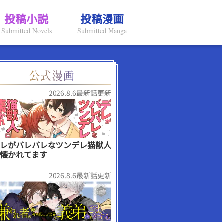
投稿小説
投稿漫画
Submitted Novels
Submitted Manga
2026.8.6最新話更新
レがバレバレなツンデレ猫獣人
懐かれてます
2026.8.6最新話更新