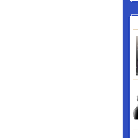
のお話時系列：冴えないサラリーマン～→イケメ
小→化物の生贄花嫁～→巨人族に二人がかりで～
ケメン騎士は～→ナルシストな僕のオナホ） この
で発表したもの（完売済）、電子書籍がありま
ん。 表紙の写真はフリー写真素材イメージスタイ
借りしました。