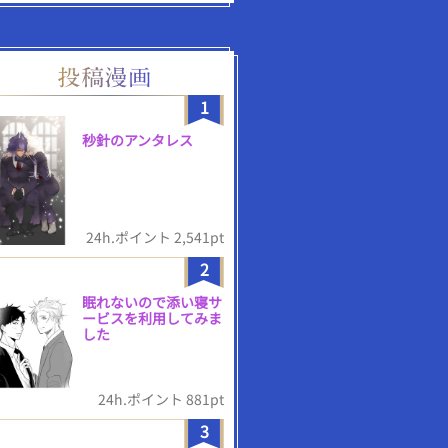
1
秒針のアンタレス
24h.ポイント 2,541pt
2
眠れないので添い寝サ
ービスを利用してみま
した
24h.ポイント 881pt
3