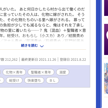
人がいた。 あと何日かしたら村から出て働くのだ
に言っていたその人は、化物に嫁がされた。 そう
た、その化物たちのいる里へ嫁がされる。 慕って
の負担が少しでも減るならと、俺はそれを了承し
化物の里に着いたら……？ 鬼（混血）＋聖職者×意
年。総受け。おもらし（小スカ）あり／結腸責め
／アナル責め／尿道責め／巨根責め／肛門拡張あ
続きを読む
シマシです。最後の方でお乳も出ちゃうかも？ 男
在しない異世界「ナンシージエ」の物語です。
贄花嫁」のスピンオフですが、単体でもお楽しみ
数 212,262
最終更新日 2021.11.26
登録日 2021.8.22
ように書いていきます。 溺愛エロエロハッピーエ
よろしくー 天使設定：この世界の住人は三十歳ま
失わないと「天使」になり、それは尻穴に男根を
化物×青年
聖職者×青年
溺愛
精を注がれないと死んでしまう。「天使」は尻穴
り
総受け
快楽堕ち
ＢＬ
ても感じやすい。魔物がいくら乱暴に犯しても死
じまくるという魔物好みの生態。ただし少しでも
感染症などにかかって死にやすくなるので、尻穴
に扱う必要がある。 詳しい設定については「天使
照のこと→https://fujossy.jp/books/17868