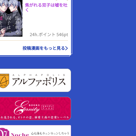
焦がれる双子は嘘を吐
く
24h.ポイント 546pt
投稿漫画をもっと見る