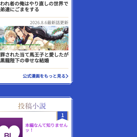
われ者の俺はやり直しの世界で
弟達にごまをする
2026.8.6最新話更新
罪された当て馬王子と愛したが
黒龍陛下の幸せな結婚
公式漫画をもっと見る
1
本編なんて知りません
ッ！