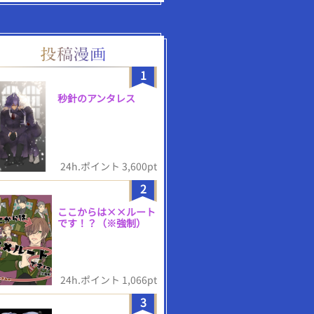
1
秒針のアンタレス
24h.ポイント 3,600pt
2
ここからは××ルート
です！？（※強制）
24h.ポイント 1,066pt
3