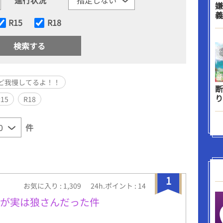
嫌
義
R15
R18
ど我慢してるよ！！
断
り
R15
R18
件
1
お気に入り : 1,309
24h.ポイント : 14
染が実は狼さんだった件