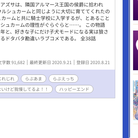
たアズサは、隣国アルマース王国の侯爵に拾われ
ウルシュカームと同じように大切に育ててくれたの
ュカームと共に騎士学校に入学するが、とあること
シュカームの理性がぐらぐらと……。 この物語
少年と、好きな子にだけ子犬モードになる実は狼さ
るドタバタ勘違いラブコメである。 全38話
文字数 91,682
最終更新日 2020.9.21
登録日 2020.8.21
じれじれ
らぶあま
らぶえっち
ないけど我慢してるよ！！
ハッピーエンド