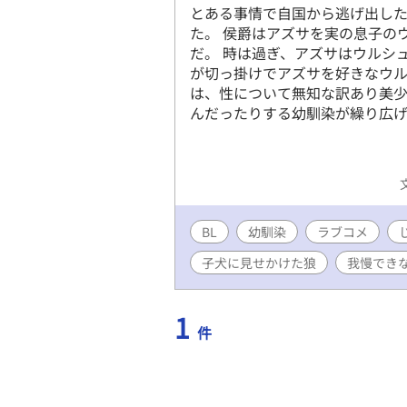
とある事情で自国から逃げ出し
た。 侯爵はアズサを実の息子の
だ。 時は過ぎ、アズサはウルシ
が切っ掛けでアズサを好きなウル
は、性について無知な訳あり美
んだったりする幼馴染が繰り広げ
BL
幼馴染
ラブコメ
子犬に見せかけた狼
我慢でき
1
件