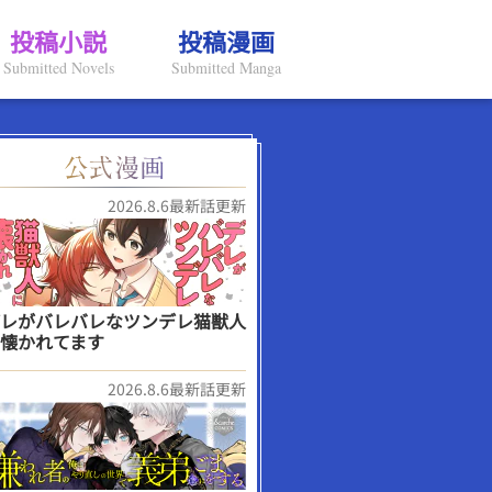
投稿小説
投稿漫画
Submitted Novels
Submitted Manga
2026.8.6最新話更新
レがバレバレなツンデレ猫獣人
懐かれてます
2026.8.6最新話更新