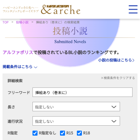
TOP
投稿小説
挿絵あり（巻末に）の検索結果
Submitted Novels
アルファポリス
で投稿されているBL小説のランキングです。
小説の投稿はこちら
掲載条件はこちら
×検索条件をクリアする
詳細検索
フリーワード
長さ
進行状況
R指定
R指定なし
R15
R18