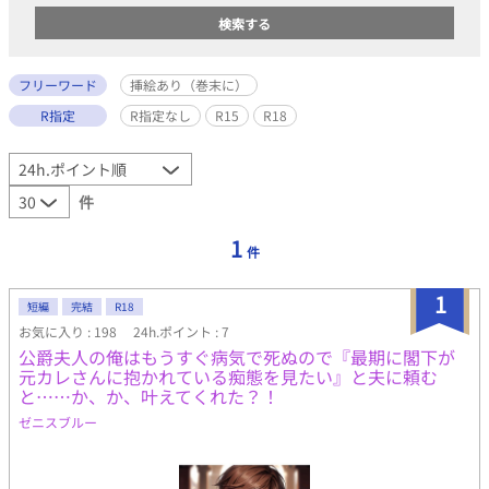
フリーワード
挿絵あり（巻末に）
R指定
R指定なし
R15
R18
件
1
件
1
短編
完結
R18
お気に入り : 198
24h.ポイント : 7
公爵夫人の俺はもうすぐ病気で死ぬので『最期に閣下が
元カレさんに抱かれている痴態を見たい』と夫に頼む
と……か、か、叶えてくれた？！
ゼニスブルー