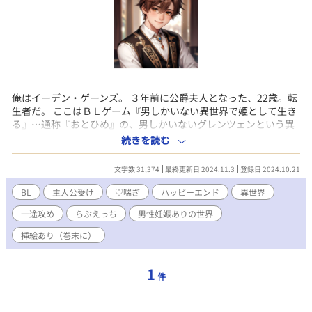
俺はイーデン・ゲーンズ。 ３年前に公爵夫人となった、22歳。転
生者だ。 ここはＢＬゲーム『男しかいない異世界で姫として生き
る』…通称『おとひめ』の、男しかいないグレンツェンという異
世界。 今世の俺は、公爵夫人という恵まれた立場。 できればこの
続きを読む
まま贅沢気ままに公爵夫人（後妻）として暮らしたかったのだ
が。 夢で女神から「もうすぐ死ぬのよぉ」なんて言われたものだ
文字数 31,374
最終更新日 2024.11.3
登録日 2024.10.21
から、さあ大変？！ そこで俺は夫のアレン閣下に最期のお願いを
した。 「アレンが愛する人に抱かれている姿を見たい」と。 する
BL
主人公受け
♡喘ぎ
ハッピーエンド
異世界
とアレンからは、「分かった」と、承諾の返事が？！ ＊＊＊＊＊
一途攻め
らぶえっち
男性妊娠ありの世界
＊ 全８話。主人公受け。 可愛い系受け。受けの♡喘ぎあり。 メイ
ンカプ以外のエロ描写あり。 男性妊娠ありの世界。R-18は(※)し
挿絵あり（巻末に）
てます。 地雷の方は「そっ閉じ推奨」です。 ムーンでも投稿した
作品です。 2024/11/3 登場人物、画像のみ8話の後に追加しまし
た。
1
件