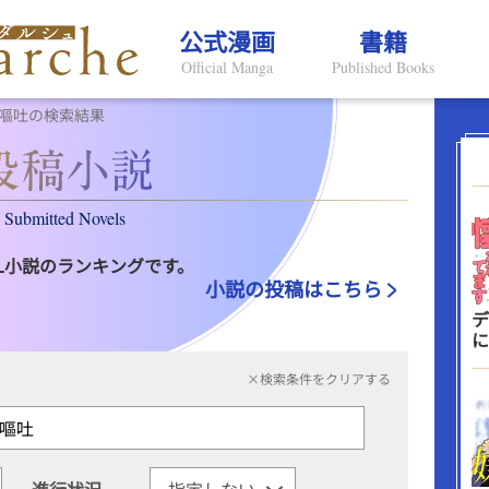
公式漫画
書籍
Official Manga
Published Books
/嘔吐の検索結果
Submitted Novels
L小説のランキングです。
小説の投稿はこちら
デ
に
×検索条件をクリアする
進行状況