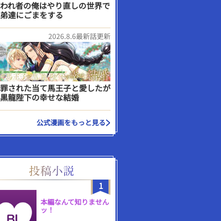
われ者の俺はやり直しの世界で
弟達にごまをする
2026.8.6最新話更新
罪された当て馬王子と愛したが
黒龍陛下の幸せな結婚
公式漫画をもっと見る
1
本編なんて知りません
ッ！