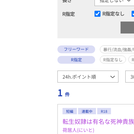
R指定なし
R指定
フリーワード
暴行/流血/強姦
R指定
R指定なし
1
件
短編
連載中
R18
転生奴隷は有名な死神貴
荷居人(にいと)