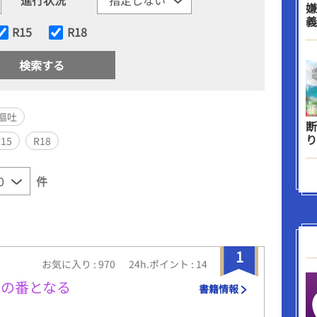
嫌
義
R15
R18
/嘔吐
断
り
R15
R18
件
1
お気に入り : 970
24h.ポイント : 14
族の番となる
書籍情報