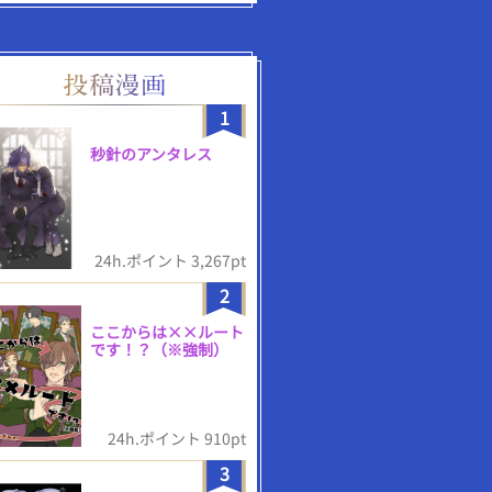
1
秒針のアンタレス
24h.ポイント 3,267pt
2
ここからは××ルート
です！？（※強制）
24h.ポイント 910pt
3