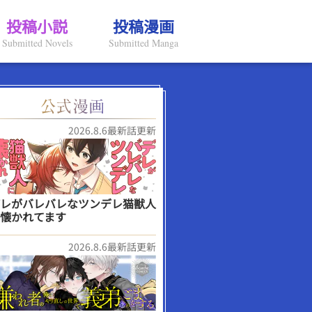
投稿小説
投稿漫画
Submitted Novels
Submitted Manga
2026.8.6最新話更新
レがバレバレなツンデレ猫獣人
懐かれてます
2026.8.6最新話更新