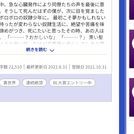
中、急な心臓発作により同僚たちの声を最後に意
。そうして死んだはずの僕が、次に目を覚ました
ボロボロの奴隷少年に。 最初こそ夢かもしれない
持ったが変わらない奴隷生活に、絶望や苦痛を味
諦めがつき、死にたいと思ったその時、あの人は
。 「………？おかしいな」 「………？」 黒い髪
ような赤い目。だけど不思議と安心してしまう雰
続きを読む
人にはあり、その日奴隷商を営んでいるオーナー
人に引き取られる運びとなった。 これは転生奴隷
と言われる悪役貴族の話。 R18入ります。 BL大賞
字数 22,510
最終更新日 2022.8.31
登録日 2021.10.31
す。応援いただけたら嬉しいです。
異世界
連続絶頂
BL大賞エントリー中