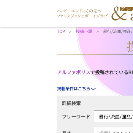
TOP
投稿小説
暴行/流血/強姦
アルファポリス
で投稿されているB
掲載条件はこちら
詳細検索
フリーワード
長さ