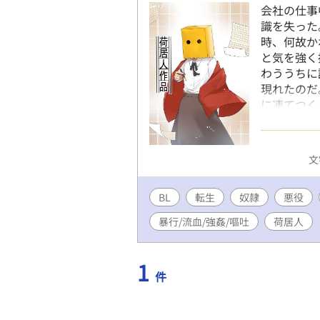
会社の仕事
識を失った
時、何故か
と気を強く
わううちに
現れたのだ
に凍てつく
囲気がその
というその
少年と死神
文
応募作品で
BL
転生
奴隷
悪役
暴行/流血/強姦/嘔吐
荷居人
1
件