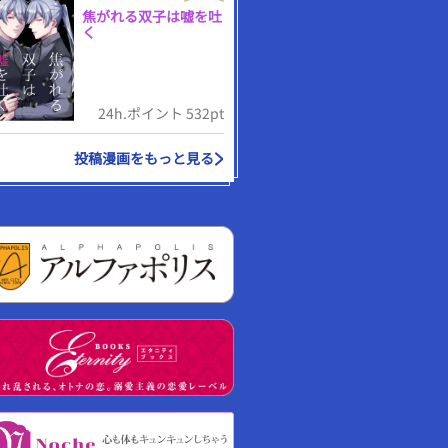
焦がれる双子は嘘を吐
く
24h.ポイント 532pt
投稿漫画をもっと見る