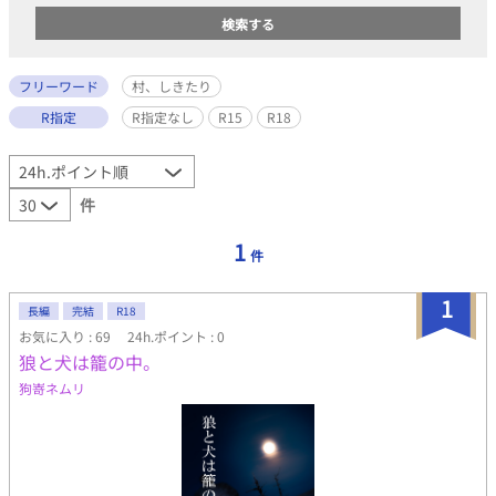
フリーワード
村、しきたり
R指定
R指定なし
R15
R18
件
1
件
1
長編
完結
R18
お気に入り : 69
24h.ポイント : 0
狼と犬は籠の中。
狗嵜ネムリ