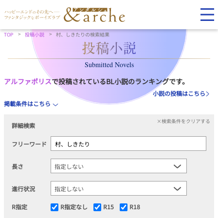
TOP
投稿小説
村、しきたりの検索結果
Submitted Novels
アルファポリス
で投稿されているBL小説のランキングです。
小説の投稿はこちら
掲載条件はこちら
×検索条件をクリアする
詳細検索
フリーワード
長さ
進行状況
R指定
R指定なし
R15
R18