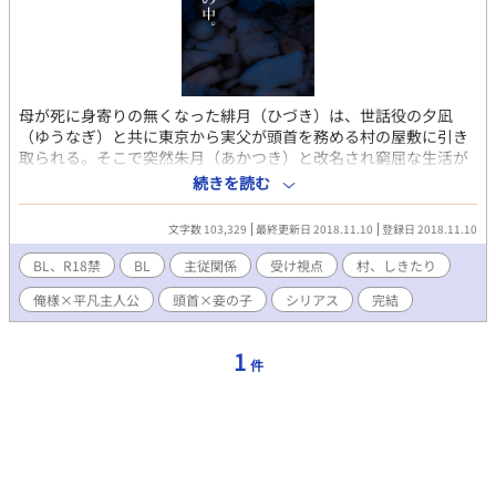
母が死に身寄りの無くなった緋月（ひづき）は、世話役の夕凪
（ゆうなぎ）と共に東京から実父が頭首を務める村の屋敷に引き
取られる。そこで突然朱月（あかつき）と改名され窮屈な生活が
始まったが、屋敷の次期頭首・夜霧により絶対服従のルールを強
続きを読む
いられ、何かにつけて体を弄ばれることとなる。
文字数 103,329
最終更新日 2018.11.10
登録日 2018.11.10
BL、R18禁
BL
主従関係
受け視点
村、しきたり
俺様×平凡主人公
頭首×妾の子
シリアス
完結
1
件