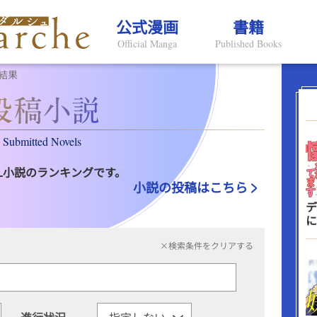
公式漫画
書籍
Official Manga
Published Books
結果
Submitted Novels
L小説のランキングです。
小説の投稿はこちら
デ
に
×検索条件をクリアする
進行状況