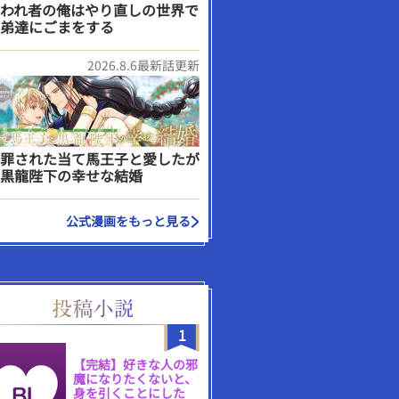
われ者の俺はやり直しの世界で
弟達にごまをする
2026.8.6最新話更新
罪された当て馬王子と愛したが
黒龍陛下の幸せな結婚
公式漫画をもっと見る
1
【完結】好きな人の邪
魔になりたくないと、
身を引くことにした