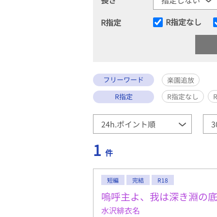
R指定なし
R指定
フリーワード
楽園追放
R指定
R指定なし
1
件
短編
完結
R18
嗚呼主よ、我は深き淵の
水沢緋衣名