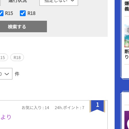
嫌
義
R15
R18
断
り
R15
R18
件
1
お気に入り : 14
24h.ポイント : 7
底より