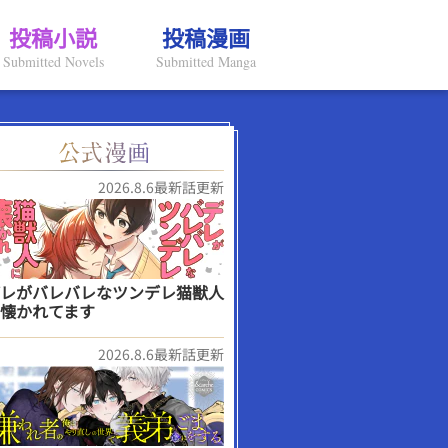
投稿小説
投稿漫画
Submitted Novels
Submitted Manga
2026.8.6最新話更新
レがバレバレなツンデレ猫獣人
懐かれてます
2026.8.6最新話更新