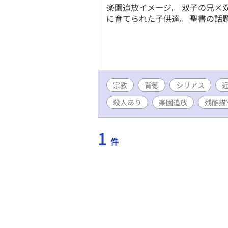
楽園追放イメージ。 双子の兄×
に育てられた子供達。 聖書の話
宗教
背徳
シリアス
殺人あり
楽園追放
残酷描
1
件