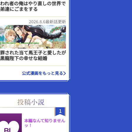
われ者の俺はやり直しの世界で
弟達にごまをする
2026.8.6最新話更新
罪された当て馬王子と愛したが
黒龍陛下の幸せな結婚
公式漫画をもっと見る
1
本編なんて知りません
ッ！