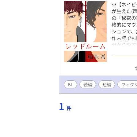
※【ネイビ
が生えた(
の「秘密の
終的にマウ
ションで、
作未読でも
分かりやす
前より少し
っ飛び内容
す。 輪念 
BL
続編
短編
フィク
1
件