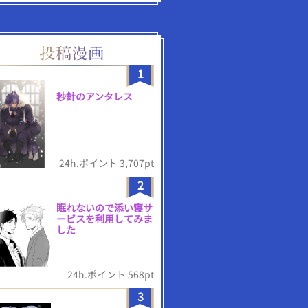
1
秒針のアンタレス
24h.ポイント 3,707pt
2
眠れないので添い寝サ
ービスを利用してみま
した
24h.ポイント 568pt
3