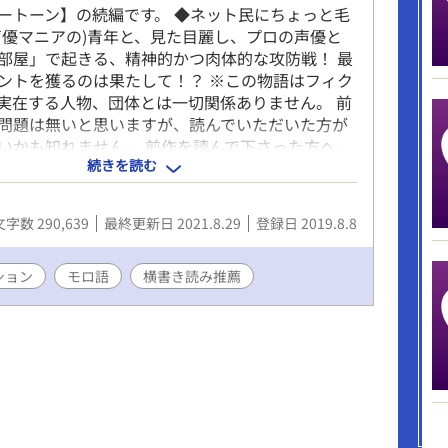
ートーン】の続編です。 ◆ネット民にちょっと毛
声優マニアの)青年と、見た目麗し、プロの声優と
部屋」で起きる、精神的かつ肉体的な攻防戦！ 最
ントを獲るのは果たして！？ ※この物語はフィク
実在する人物、団体とは一切関係ありません。 前
問題は無いと思いますが、読んでいただいた方が
いかも知れません。 前作を読んで下さった方へ。
続きを読む
露骨な表現があるかと思いますのでご注意を♡ ぶ
の素人作品ですが、楽しんでいただければ幸いで
希。
文字数 290,639
最終更新日 2021.8.29
登録日 2019.8.8
ション
モロ語
横書き読み推薦