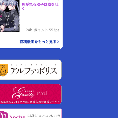
焦がれる双子は嘘を吐
く
24h.ポイント 553pt
投稿漫画をもっと見る