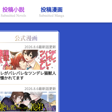
投稿小説
投稿漫画
Submitted Novels
Submitted Manga
2026.8.6最新話更新
レがバレバレなツンデレ猫獣人
懐かれてます
2026.8.6最新話更新