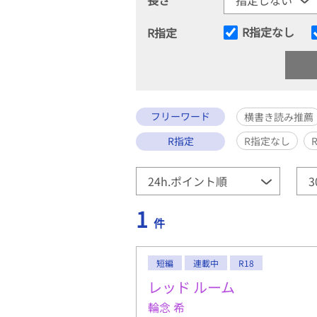
R指定なし
R指定
フリーワード
横書き読み推薦
R指定
R指定なし
1
件
短編
連載中
R18
レッド ルーム
輪念 希