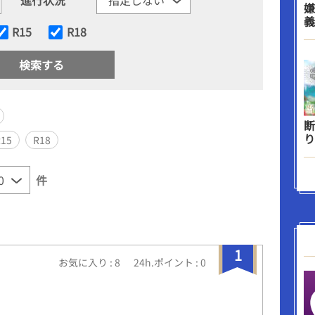
嫌
義
R15
R18
断
り
R15
R18
件
1
お気に入り : 8
24h.ポイント : 0