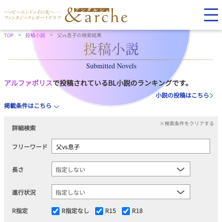
TOP
投稿小説
父vs息子の検索結果
Submitted Novels
アルファポリス
で投稿されているBL小説のランキングです。
小説の投稿はこちら
掲載条件はこちら
×検索条件をクリアする
詳細検索
フリーワード
長さ
進行状況
R指定
R指定なし
R15
R18