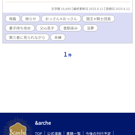
ト国王陛下がそんなことを許可するはずがないと、アレンは確信
していた。 国王陛下（ロージー）✕騎士団長（アレン） ※第三者
文字数 19,849
最終更新日 2025.8.12
登録日 2025.8.12
に見られながらヤってます。 ※エロは予告なく入ります。 ※前半
は受け視点、後半は攻め視点
視姦
拗らせ
おっさん✕おっさん
国王✕騎士団長
妻子持ち攻め
父vs息子
昔馴染み
淫夢
第三者に見られながら
未練
1
件
&arche
TOP
公式漫画
書籍一覧
今後の刊行予定