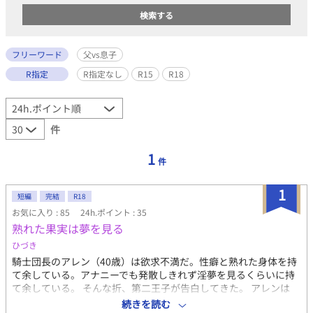
フリーワード
父vs息子
R指定
R指定なし
R15
R18
件
1
件
1
短編
完結
R18
お気に入り : 85
24h.ポイント : 35
熟れた果実は夢を見る
ひづき
騎士団長のアレン（40歳）は欲求不満だ。性癖と熟れた身体を持
て余している。アナニーでも発散しきれず淫夢を見るくらいに持
て余している。 そんな折、第二王子が告白してきた。 アレンは
「国王陛下の許可を貰ってこい」と無茶ぶりをする。 ロゼリュス
続きを読む