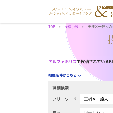
TOP
投稿小説
王様×一般人の
アルファポリス
で投稿されているB
掲載条件はこちら
詳細検索
フリーワード
長さ