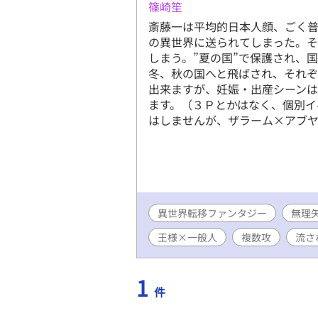
篠崎笙
斎藤一は平均的日本人顔、ごく
の異世界に送られてしまった。
しまう。”夏の国”で保護され、
冬、秋の国へと飛ばされ、それ
出来ますが、妊娠・出産シーンは
ます。（３Ｐとかはなく、個別イ
はしませんが、ザラーム×アブヤ
異世界転移ファンタジー
無理
王様×一般人
複数攻
流さ
1
件