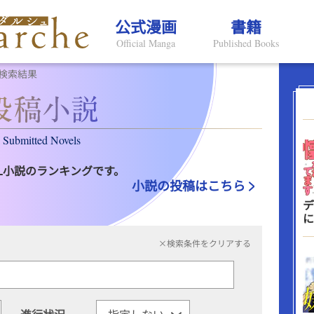
公式漫画
書籍
Official Manga
Published Books
検索結果
Submitted Novels
L小説のランキングです。
小説の投稿はこちら
デ
に
×検索条件をクリアする
進行状況