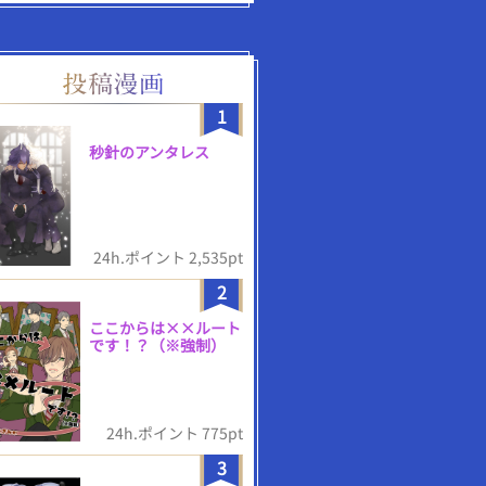
1
秒針のアンタレス
24h.ポイント 2,535pt
2
ここからは××ルート
です！？（※強制）
24h.ポイント 775pt
3