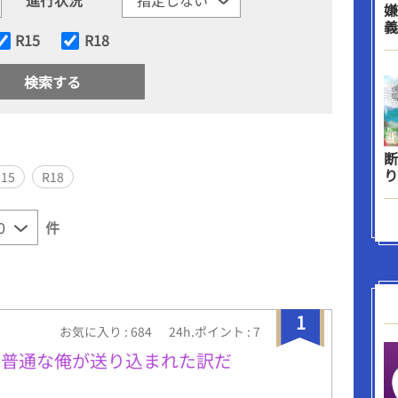
嫌
義
R15
R18
断
り
R15
R18
件
1
お気に入り : 684
24h.ポイント : 7
に普通な俺が送り込まれた訳だ