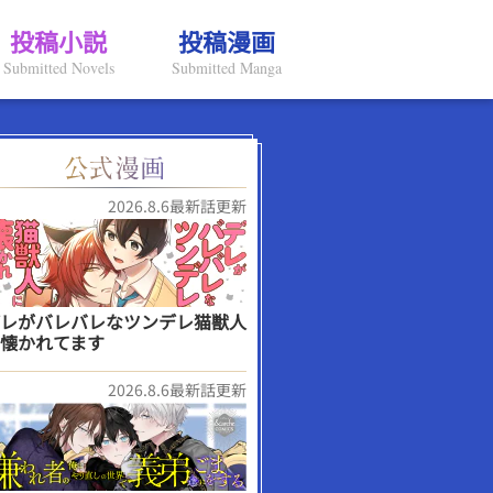
投稿小説
投稿漫画
Submitted Novels
Submitted Manga
2026.8.6最新話更新
レがバレバレなツンデレ猫獣人
懐かれてます
2026.8.6最新話更新