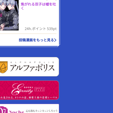
焦がれる双子は嘘を吐
く
24h.ポイント 539pt
投稿漫画をもっと見る