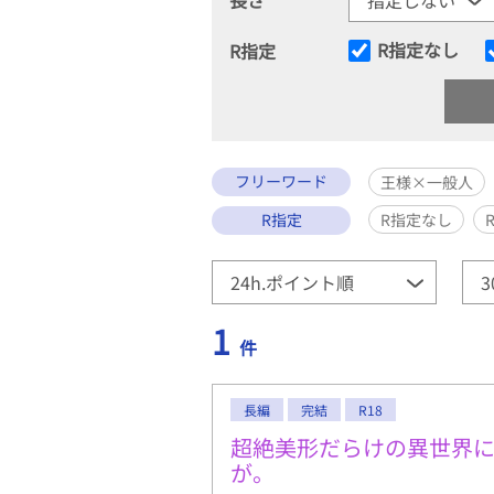
R指定なし
R指定
フリーワード
王様×一般人
R指定
R指定なし
1
件
長編
完結
R18
超絶美形だらけの異世界
が。