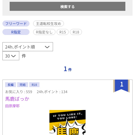
フリーワード
王道転校生攻め
R指定
R指定なし
R15
R18
件
1
件
1
長編
完結
R18
お気に入り : 559
24h.ポイント : 134
馬鹿ばっか
田原摩耶