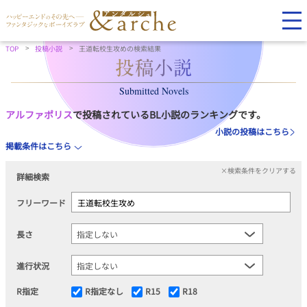
TOP
投稿小説
王道転校生攻めの検索結果
Submitted Novels
アルファポリス
で投稿されているBL小説のランキングです。
小説の投稿はこちら
掲載条件はこちら
×検索条件をクリアする
詳細検索
フリーワード
長さ
進行状況
R指定
R指定なし
R15
R18