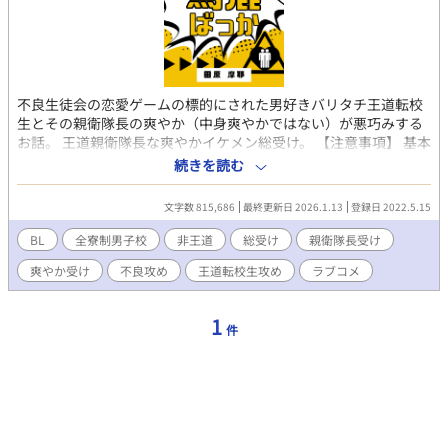
不良生徒会の恋愛ゲームの標的にされた男好きバリタチ王道転校
生とその親衛隊長の爽やか（中身爽やかではない）が悪巧みする
お話。 王道親衛隊長な爽やかイケメン総受け。 【注意事項】 基本
無理矢理で過度の暴力描写がバンバン出てきます。 モラルはない
続きを読む
です。 基本主人公右固定ですがたまに攻め×攻めなリバっぽい描
写が出てきます。 登場人物の性格が悪いです。
文字数 815,686
最終更新日 2026.1.13
登録日 2022.5.15
BL
全寮制男子校
非王道
総受け
親衛隊長受け
爽やか受け
不良攻め
王道転校生攻め
ラブコメ
1
件