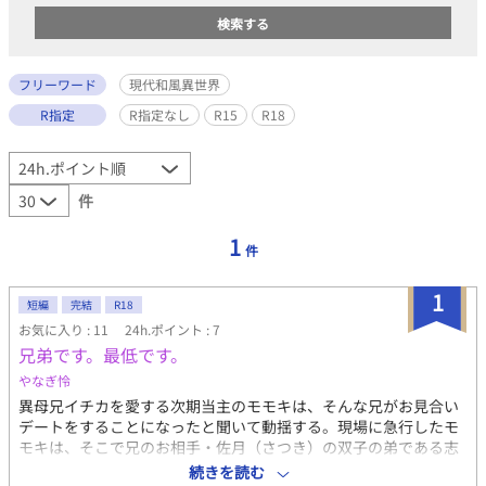
フリーワード
現代和風異世界
R指定
R指定なし
R15
R18
件
1
件
1
短編
完結
R18
お気に入り : 11
24h.ポイント : 7
兄弟です。最低です。
やなぎ怜
異母兄イチカを愛する次期当主のモモキは、そんな兄がお見合い
デートをすることになったと聞いて動揺する。現場に急行したモ
モキは、そこで兄のお相手・佐月（さつき）の双子の弟である志
月（しづき）とカチ合う。志月もまたモモキと同じく姉のお見合
続きを読む