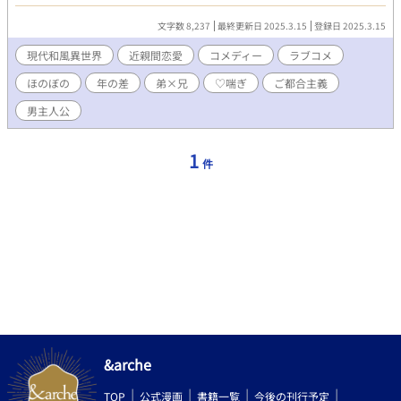
いデートを尾行しているブラコンであったのだ……。 ※現代和風
異世界……のつもりだったんですがほとんど要素なし。ほのぼの
文字数 8,237
最終更新日 2025.3.15
登録日 2025.3.15
コメディーだけどインモラル。具体的な性描写は少ないです。攻
めが女性とお付き合いした経験あり、受けの過去に男性（セフ
現代和風異世界
近親間恋愛
コメディー
ラブコメ
レ）の影あり。詳細な描写はありませんが、攻めによる受けのア
ほのぼの
年の差
弟×兄
♡喘ぎ
ご都合主義
ナル舐めあり。 ※他投稿サイトにも掲載。
男主人公
1
件
&arche
TOP
公式漫画
書籍一覧
今後の刊行予定