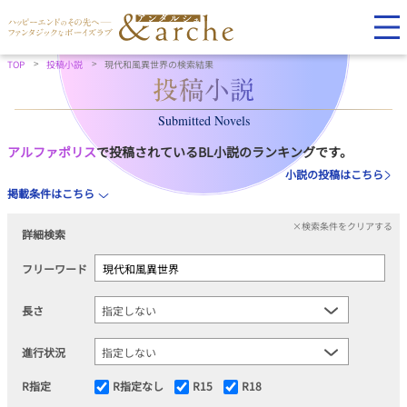
TOP
投稿小説
現代和風異世界の検索結果
Submitted Novels
アルファポリス
で投稿されているBL小説のランキングです。
小説の投稿はこちら
掲載条件はこちら
×検索条件をクリアする
詳細検索
フリーワード
長さ
進行状況
R指定
R指定なし
R15
R18