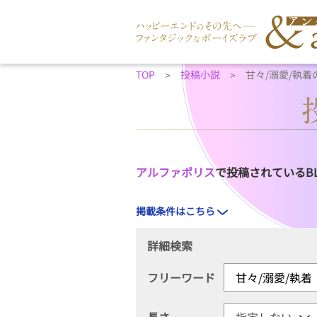
TOP
投稿小説
甘々/溺愛/執着
アルファポリス
で投稿されているB
掲載条件はこちら
詳細検索
フリーワード
長さ