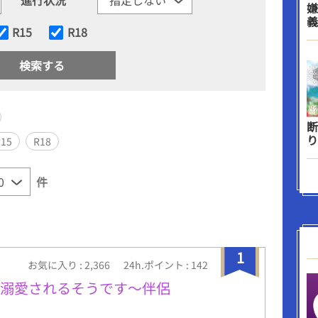
嫌
義
R15
R18
断
り
R15
R18
件
1
お気に入り : 2,366
24h.ポイント : 142
に溺愛されるそうです〜伴侶