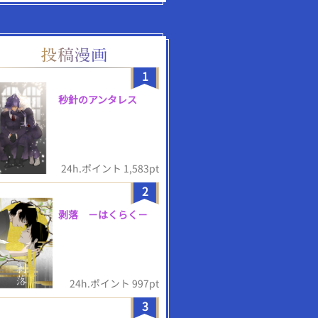
1
秒針のアンタレス
24h.ポイント 1,583pt
2
剥落 －はくらく－
24h.ポイント 997pt
3