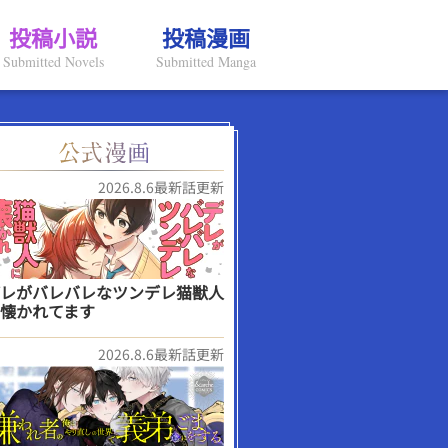
投稿小説
投稿漫画
Submitted Novels
Submitted Manga
2026.8.6最新話更新
レがバレバレなツンデレ猫獣人
懐かれてます
2026.8.6最新話更新