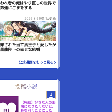
われ者の俺はやり直しの世界で
弟達にごまをする
2026.8.6最新話更新
罪された当て馬王子と愛したが
黒龍陛下の幸せな結婚
公式漫画をもっと見る
1
【完結】好きな人の邪
魔になりたくないと、
身を引くことにした