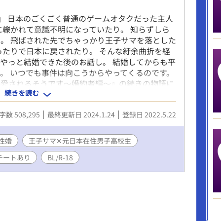
！」 日本のごくごく普通のゲームオタクだった主人
に轢かれて意識不明になっていたり。 知らずしら
。 飛ばされた先でちゃっかり王子サマを落とした
ったりで日本に戻されたり。 そんな紆余曲折を経
やっと結婚できた後のお話し。 結婚してからも平
。 いつでも事件は向こうからやってくるのです。
溺愛されるそうです〜婚約者編〜』の続きの物語に
続きを読む
ても楽しめるよう頑張りますが、力不足過ぎて申し
告なく入ります。 ＊できる限り一日一回は更新した
字数 508,295
最終更新日 2024.1.24
登録日 2022.5.22
婦なので、優しくしてください…。
性婚
王子サマ✕元日本在住男子高校生
チートあり
BL/R-18