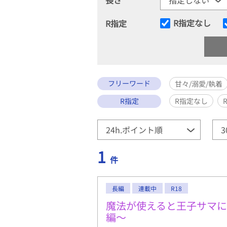
R指定なし
R指定
フリーワード
甘々/溺愛/執着
R指定
R指定なし
1
件
長編
連載中
R18
魔法が使えると王子サマ
編〜