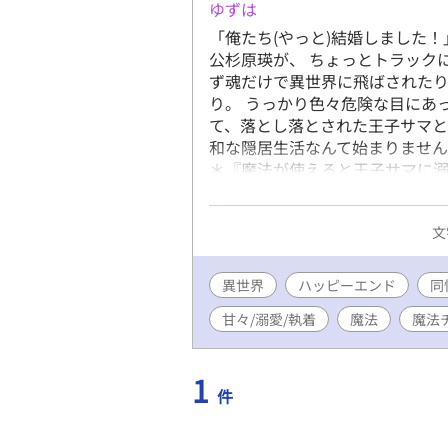
ゆずは
「俺たち(やっと)結婚しました
公杉原瑛が、 ちょっとトラック
ず魂だけで異世界に飛ばされたり
り。 うっかり色々危険な目にあ
て、落とし落とされた王子サマと
和な隠居生活なんて始まりません
＊『魔法が使えると王子サマに
なります。 ＊前作をご存じなく
訳なく思います…。 ＊R18は予
文
い…(野望) ＊豆腐メンタルの主
異世界
ハッピーエンド
同
甘々/溺愛/執着
魔法
魔法
1
件