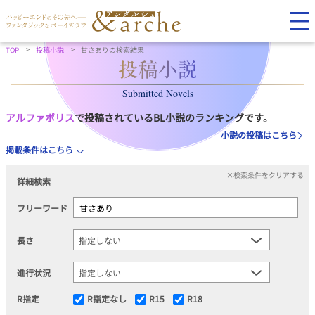
TOP
投稿小説
甘さありの検索結果
Submitted Novels
アルファポリス
で投稿されているBL小説のランキングです。
小説の投稿はこちら
掲載条件はこちら
×検索条件をクリアする
詳細検索
フリーワード
長さ
進行状況
R指定
R指定なし
R15
R18