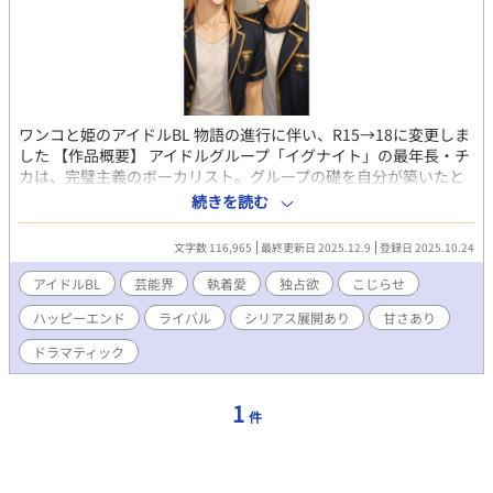
ワンコと姫のアイドルBL 物語の進行に伴い、R15→18に変更しま
した 【作品概要】 アイドルグループ「イグナイト」の最年長・チ
カは、完璧主義のボーカリスト。グループの礎を自分が築いたと
いう自負と、後から加入してリーダーの座を事実上奪ったトキへ
続きを読む
の嫉妬と敵意を抱えたまま、デビューショーケースを迎えようと
していた。 喉を潰し、孤立し、それでもプライドを捨てられない
文字数 116,965
最終更新日 2025.12.9
登録日 2025.10.24
チカの前に、トキは何度でも現れる——眩しい笑顔で、そして時
折、誰にも見せない獣の顔で。 「俺は、お前が欲しいと思ってし
アイドルBL
芸能界
執着愛
独占欲
こじらせ
まったんだ」 不純な動機を抱えて隣に立った男と、誰よりも孤高
ハッピーエンド
ライバル
シリアス展開あり
甘さあり
で脆い「姫」が、傷つけ合いながらも同じ夢を追う——アイドル
業界を舞台にした、泥臭くて甘い、執着の恋愛譚。 --- ジャンル：
ドラマティック
BL / アイドル / 現代ドラマ キーワード：すれ違い / 執着 / 秘密の関
係 / 完璧主義 / 一目惚れ ※イラストはいずれもAIを使用して作成
しています ※校正にAIを使用しています
1
件