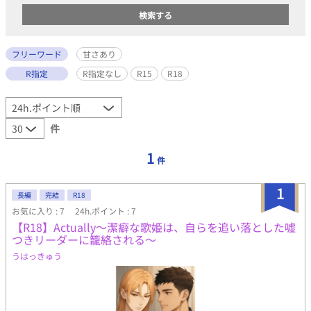
フリーワード
甘さあり
R指定
R指定なし
R15
R18
件
1
件
1
長編
完結
R18
お気に入り : 7
24h.ポイント : 7
【R18】Actually〜潔癖な歌姫は、自らを追い落とした嘘
つきリーダーに籠絡される〜
うはっきゅう