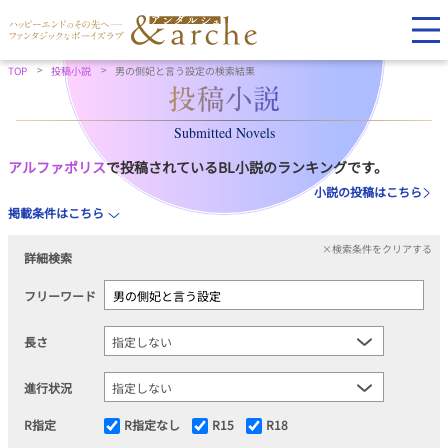
TOP
投稿小説
男の側妃と言う設定の検索結果
Submitted Novels
アルファポリス
で投稿されているBL小説のランキングです。
小説の投稿はこちら
掲載条件はこちら
×検索条件をクリアする
詳細検索
フリーワード
長さ
進行状況
R指定
R指定なし
R15
R18