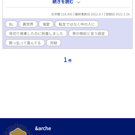
売り渡されてしまった！ 話が違うし約束も違う！男の側妃を溺
続きを読む
愛してくるだと？！ ゆるーい設定でR18BLになります。 本編完
結致しました( ´ ▽ ` )緩い番外編も完結しました。 番外編、お品
文字数 218,495
最終更新日 2022.8.7
登録日 2022.3.26
書き。 〇セイリオス＆クロードがイチャイチャする話 〇騎士
団に謎のオブジェがある話 ○可愛いけれどムカつくあの子！
BL
異世界
溺愛
転生ではなく中の人に
○ビリビリ腕輪の活用法 ○進撃の双子 ○おじさん達が温泉へ
見切り発車したのに到着しました
男の側妃と言う設定
行く話 ○孫が可愛いだけだなんて誰が言った？（孫に嫉妬する
ラムの話） ○なんかウチの村で美人が田んぼ作ってんだが？
酔っ払って喜んでる
完結
（田んぼを耕すディエスの話） ○ブラックラム（危なく闇落ち
するラム） ○あの二人に子供がいたならば やっと完結表記に
致しました。長い間＆たくさんのご声援を頂き誠にありがとうご
1
件
ざいました～！
&arche