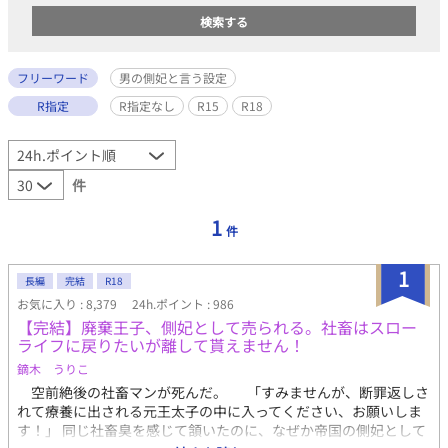
フリーワード
男の側妃と言う設定
R指定
R指定なし
R15
R18
件
1
件
1
長編
完結
R18
お気に入り : 8,379
24h.ポイント : 986
【完結】廃棄王子、側妃として売られる。社畜はスロー
ライフに戻りたいが離して貰えません！
鏑木 うりこ
空前絶後の社畜マンが死んだ。 「すみませんが、断罪返しさ
れて療養に出される元王太子の中に入ってください、お願いしま
す！」 同じ社畜臭を感じて頷いたのに、なぜか帝国の側妃として