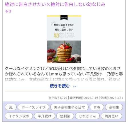
絶対に告白させたい×絶対に告白しない幼なじみ
るき
クールなイケメンだけど実は受けにベタ惚れしている攻め×まさ
か惚れられているなんて1mmも思っていない平凡受け 乃碧と零
は幼なじみ。文武両道な上に顔まで整っている零に憧れ、親友と
して慕っている乃碧。しかし実際の零はそれほど優秀というわけ
続きを読む
でもなく、乃碧にモテたいがために必死で努力を重ねている。
「ノアの理想通りの男になって絶対に告白させてやる」と息巻く
文字数 34,770
最終更新日 2026.7.19
登録日 2026.3.31
零。「れいちゃんのことが世界で一番好きだけど、今の関係を壊
したくないから絶対に告白はしない」と決意する乃碧。そんなふ
BL
ボーイズライフ
男子高校生ゆる日常
青春
高校生
たりの胸キュンな日常。
イケメン攻め
平凡受け
幼馴染
じれきゅん
両片思い