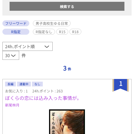
フリーワード
男子高校生ゆる日常
R指定
R指定なし
R15
R18
件
3
件
1
長編
連載中
なし
お気に入り : 1
24h.ポイント : 263
ぼくらの恋には込み入った事情が。
新尾林月