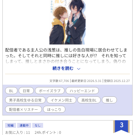
配信者である主人公の浅葱は、推しの告白現場に居合わせてしま
った。そしてそれと同時に推しには好きな人が⁉ それを知って
しまって、推しとまさかの付き合うことになってしまう。偽りの
恋人だけどなぜか嬉しく感じる。高校生活を送っていくうちに芽
続きを読む
生える思い‼ 二人の気持ちはどうなるのか⁉
文字数 67,706
最終更新日 2026.5.31
登録日 2025.12.27
BL
日常
ボーイズラブ
ハッピーエンド
男子高校生ゆる日常
イケメン同士
高校生BL
推し
配信者×リスナー
ほっこり
3
短編
連載中
なし
お気に入り : 11
24h.ポイント : 0