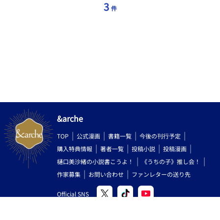
3
件
&arche
TOP
公式漫画
書籍一覧
今後の刊行予定
購入特典情報
著者一覧
投稿小説
投稿漫画
樋口美沙緒の小説書こうよ！
《うちの子》推し会！
作家募集
お問い合わせ
ファンレターの送り先
Official SNS