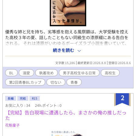
優秀な姉と兄を持ち、劣等感を抱える風祭顕は、大学受験を控え
た高校３年の夏、話したこともない同級生の漆原綴にある告白を
される。 それは漆原がいわゆるボーイズラブ小説を書いていて、
登場人物のモデルが風祭だということ。 作品が漫画化され、さら
続きを読む
にドラマ化もすでに決まっているという話をにわかには信じられ
ない風祭だったが、漆原が書いた小説を読んでいくうちに、擽っ
文字数 15,286
最終更新日 2026.8.8
登録日 2026.8.6
たいような気まずいような奇妙な気持ちを抱くようになる。 自分
の特徴がさりげなく反映された登場人物を見ているうちに、漆原
BL
溺愛
執着攻め
男子高校生ゆる日常
高校生
に恋愛感情を持たれているのではないかと感じる風祭だった
第2回青春BLカップ
切ない
青春
が……
2
長編
完結
R15
お気に入り : 34
24h.ポイント : 0
【完結】告白現場に遭遇したら、まさかの俺の推しだっ
た
花魁童子