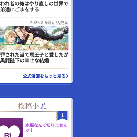
われ者の俺はやり直しの世界で
弟達にごまをする
2026.8.6最新話更新
罪された当て馬王子と愛したが
黒龍陛下の幸せな結婚
公式漫画をもっと見る
1
本編なんて知りません
ッ！