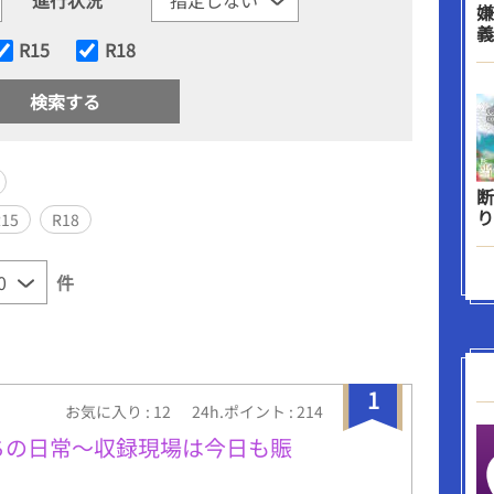
嫌
義
R15
R18
断
り
R15
R18
件
1
お気に入り : 12
24h.ポイント : 214
ちの日常～収録現場は今日も賑