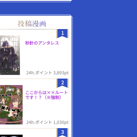
1
秒針のアンタレス
24h.ポイント 3,893pt
2
ここからは××ルート
です！？（※強制）
24h.ポイント 1,030pt
3