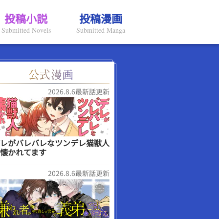
投稿小説
投稿漫画
Submitted Novels
Submitted Manga
2026.8.6最新話更新
レがバレバレなツンデレ猫獣人
懐かれてます
2026.8.6最新話更新