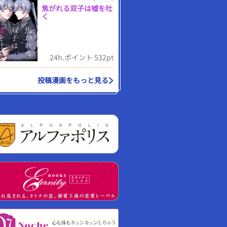
焦がれる双子は嘘を吐
く
24h.ポイント 532pt
投稿漫画をもっと見る