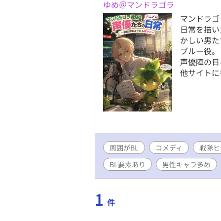
ゆめ＠マンドラゴラ
マンドラゴ
日常を描い
かしい男た
ブルー役。
声優陣の日
他サイトに
周囲がBL
コメディ
戦隊ヒ
BL要素あり
男性キャラ多め
1
件