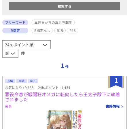
フリーワード
異世界からの異世界転生
R指定
R指定なし
R15
R18
件
1
件
1
長編
完結
R18
お気に入り : 9,138
24h.ポイント : 1,434
悪役令息が戦闘狂オメガに転向したら王太子殿下に執着
されました
黄金
書籍情報