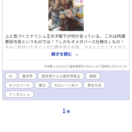
ふと気づくとナリシュ王太子殿下が何か言っている。 これは所謂
悪役令息というものでは！？しかもオメガバース仕様ＢＬもの！
それに気付いたオリュガ公爵子息のお話。 ※なんとなくオメガバ
ース書きたくなって思いつきで書いてます。読んでもらえたら嬉
続きを読む
しいです。 1話〜108話まで本編(２月１１日完結)。 109話か
ら番外編となります。 お気に入り、イイね、しおり、コメント
文字数 1,415,815
最終更新日 2026.5.29
登録日 2024.10.30
を入れていただき有難う御座います！ 誤字脱字の報告有難うご
ざいます！
BL
異世界
異世界からの異世界転生
戦闘
オメガバース
魔法
R18シーンあり
悪役令息
アンダルシュ
1
件