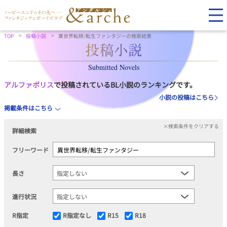
TOP
投稿小説
異世界転移/転生ファンタジーの検索結果
Submitted Novels
アルファポリス
で投稿されているBL小説のランキングです。
小説の投稿はこちら
掲載条件はこちら
×検索条件をクリアする
詳細検索
フリーワード
長さ
進行状況
R指定
R指定なし
R15
R18