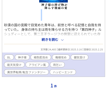
砂漠の国の宮殿で目覚めた青年は、前世と呼べる記憶と自我を持
っていた。 身体の持ち主は雨を降らせる力を持つ「第四神子」ル
シュディーとして、第二王子ラージフの側室に迎えられていた存
在だった。感情が天候を左右する特異な力を持ち、国の命運を握
続きを読む
る神子でありながら、かつてのルシュディーは傲慢な振る舞いで
使用人たちから憎まれ、ラージフとの信頼関係も完全に壊れてい
文字数 24,485
最終更新日 2025.3.16
登録日 2025.2.25
たという。 ルシュディーとして目覚めた今の彼は、日本にいた時
の様にただ穏やかに生きたいと願い、手仕事や雨乞いを通して国
BL
神子様
褐色肌攻め
俺様攻め
健気受け
と向き合おうとした。 しかし、周囲は彼を「雨を降らす道具」と
能天気受け
アラビアン風
雨乞い
してしか見ず、王子もまたルシュディーとの確執でギクシャクし
てしまっていた。 何故ルシュディーは、憎まれるような行動を起
異世界転移/転生ファンタジー
ハッピーエンド
こしたのか──。 遅筆の為、亀更新となります。 お気に入り登
録、♡ありがとうございます。
1
件