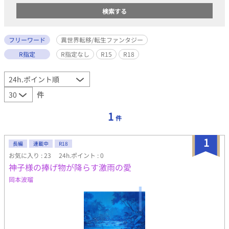
フリーワード
異世界転移/転生ファンタジー
R指定
R指定なし
R15
R18
件
1
件
1
長編
連載中
R18
お気に入り : 23
24h.ポイント : 0
神子様の捧げ物が降らす激雨の愛
岡本波瑠