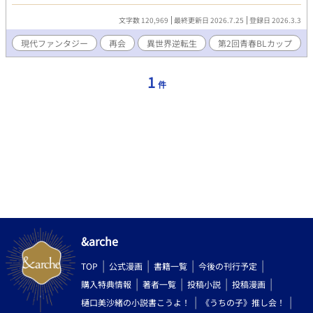
中で、自分の知らない笑顔を浮かべていて――。 魔法のない平和
な現代で、 二人の少年が「本当の自由」を探していく物語。 ------
文字数 120,969
最終更新日 2026.7.25
登録日 2026.3.3
----------------------------------- 本作には前作のネタバレが含まれま
す。 前作も読まれる場合は、先に前作を読むことを推奨します。
現代ファンタジー
再会
異世界逆転生
第2回青春BLカップ
（前作未読の方向けの前作あらすじは、完結後に投稿予定です）
作者多忙につき話の進展がとても遅いです。すみません。
1
件
&arche
TOP
公式漫画
書籍一覧
今後の刊行予定
購入特典情報
著者一覧
投稿小説
投稿漫画
樋口美沙緒の小説書こうよ！
《うちの子》推し会！