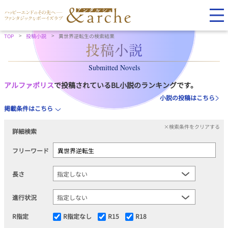
TOP
投稿小説
異世界逆転生の検索結果
Submitted Novels
アルファポリス
で投稿されているBL小説のランキングです。
小説の投稿はこちら
掲載条件はこちら
×検索条件をクリアする
詳細検索
フリーワード
長さ
進行状況
R指定
R指定なし
R15
R18