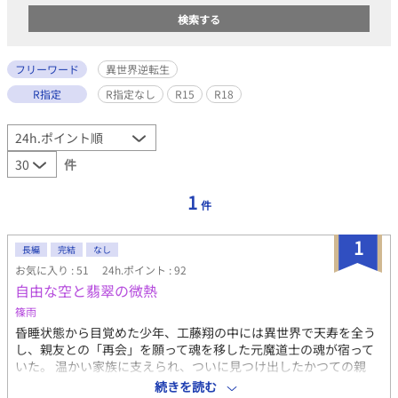
フリーワード
異世界逆転生
R指定
R指定なし
R15
R18
件
1
件
1
長編
完結
なし
お気に入り : 51
24h.ポイント : 92
自由な空と翡翠の微熱
篠雨
昏睡状態から目覚めた少年、工藤翔の中には異世界で天寿を全う
し、親友との「再会」を願って魂を移した元魔道士の魂が宿って
いた。 温かい家族に支えられ、ついに見つけ出したかつての親
友。 しかし、再会した彼は、完璧な優等生という「新しい檻」の
続きを読む