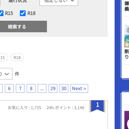
嫌
義
R15
R18
断
り
R15
R18
件
6
7
8
...
29
30
Next
1
お気に入り : 1,735
24h.ポイント : 3,146