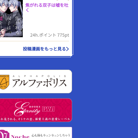
焦がれる双子は嘘を吐
く
24h.ポイント 775pt
投稿漫画をもっと見る