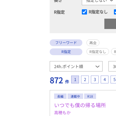
R指定なし
R指定
フリーワード
再会
R指定
R指定なし
872
1
2
3
4
5
件
長編
連載中
R18
いつでも僕の帰る場所
高穂もか