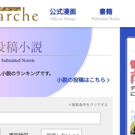
公式漫画
書籍
Official Manga
Published Books
Submitted Novels
L小説のランキングです。
小説の投稿はこちら
デ
に
×検索条件をクリアする
進行状況