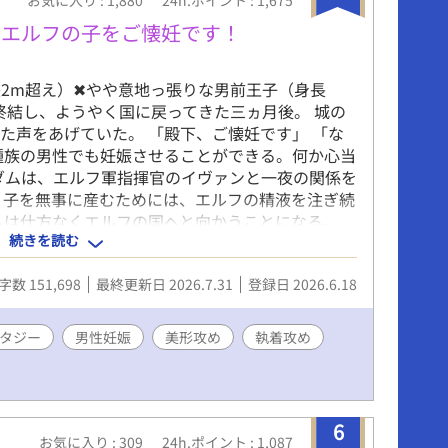
、エルフの子をご懐妊です！
2m超え）✖やや意地っ張りな男前王子（身長
が終結し、ようやく国に戻ってきた三ヵ月後。 城の
た声をあげていた。 「殿下、ご懐妊です」 「な
種族の男性でも妊娠させることができる。何か心当
ダムは、エルフ軍指揮官のイヴァンと一夜の関係を
、子を無事に産むためには、エルフの精液を注ぎ続
ムは仕方なくエルフの国へと向かうことになる。
続きを読む
のようにアダムを愛で始める。 子供を産んだらさ
に、次第にアダムもイヴァンから与えられる想いに
字数 151,698
最終更新日 2026.7.31
登録日 2026.6.18
応援のおかげで【紙書籍&電子書籍化】が決定しま
、心からありがとうございます…！ 出版レーベル
次第、作者のXでご報告いたしますね。 引き続き
タジー
男性妊娠
美形攻め
執着攻め
ストまで読んでいただけると嬉しいです！
6
お気に入り : 309
24h.ポイント : 1,087