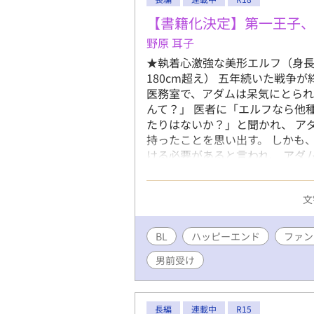
【書籍化決定】第一王子
野原 耳子
★執着心激強な美形エルフ（身長
180cm超え） 五年続いた戦争
医務室で、アダムは呆気にとられ
んて？」 医者に「エルフなら他
たりはないか？」と聞かれ、 ア
持ったことを思い出す。 しかも
ける必要があると言われ、 アダ
再会したイヴァンは、まるで伴侶
っさと国に戻るつもりだったの
文
心が揺らいでいき―― ★皆様の
した…！ 読んでくださった皆様
さんや発売日などは詳細が決まり
BL
ハッピーエンド
ファン
頑張っていきますので、どうかラ
男前受け
長編
連載中
R15