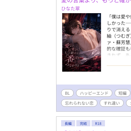
とうござい
ひなた翠
の励みです
きました✨
「僕は愛や
為非公開に
しかった―
いましたm(
りで消える
正いたしま
紬（つむぎ
までのお話
ァ・蘇芳慧
たm(_ _
的な確証も
きれず、あ
って俺の側
いると信じ
までありが
のプラチナ
どれほど彼
BL
ハッピーエンド
ように紬を
短編
方を知らな
忘れられない恋
すれ違い
命」を掴み
ーリー。
長編
完結
R18