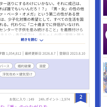
ター送りにするわけにいかない。それに成己は、
れば誰でもいいんだろ！？」 『男・女』の性の他
ァ・ベータ・オメガ』という第二の性がある世
ガは、少子化対策の希望として、すべての生活を国
れる。代わりに「二十歳までに伴侶がいなけれ
センターで子供を産み続けること」を義務付けら
 主人公・春日成己は、赤ちゃんの頃に家族と離さ
続きを読む
ーで育てられていた。 孤独な成己の支えは幼馴染
会と『家族をもつ』という夢。 「自分の家族を持
と仲良く暮らしたい」 その夢は、叶うはずだっ
数 1,054,812
最終更新日 2026.8.7
登録日 2023.8.10
からの親友で、婚約者の陽平が、彼の初恋の人・晶
浮気をするまでは…… 成己は、二十歳の誕生日を
約を解消されてしまう。 婚約者探しは絶望的で、
バース
婚約破棄
溺愛
ーに行くしかない。 失意に沈む成己に手を差し伸
浮気攻め×健気受け
幼馴染の宏章だった。 「俺の家族になってくれ」
思っていた宏章に、身も心も包まれ愛されて
宏章(包容ヤンデレ）×成己(健気不憫）の幼馴染オ
BLです♡ ※ストレス展開が長く続きますが、最
2
カッとハッピーエンドになります🦾(⌒▽⌒) ※独
お気に入り : 149
24h.ポイント : 2,974
オメガバースです。 ☆感想コメント、誠にありが
かな『番』のつながりを