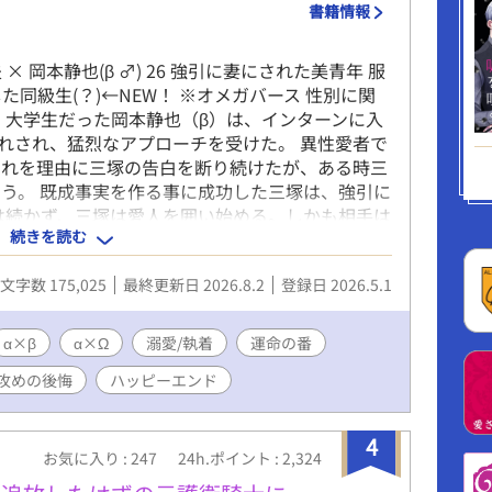
書籍情報
夫 × 岡本静也(β ♂) 26 強引に妻にされた美青年 服
会した同級生(？)←NEW！ ※オメガバース 性別に関
、大学生だった岡本静也（β）は、インターンに入
惚れされ、猛烈なアプローチを受けた。 異性愛者で
それを理由に三塚の告白を断り続けたが、ある時三
う。 既成事実を作る事に成功した三塚は、強引に
は続かず、三塚は愛人を囲い始める。しかも相手は
続きを読む
産む事を望んでいた。 バース法により、婚姻外の
い愛人の願いを叶える為には、まず静也と離婚しな
文字数 175,025
最終更新日 2026.8.2
登録日 2026.5.1
生活が五年目に入ったある夜、三塚は静也に離婚を
は、この先で自分を待つ恐ろしい運命など、想像す
選ばず生きてきた傲慢浮気男・三塚の末路とは。
α×β
α×Ω
溺愛/執着
運命の番
未来とは。 ※お詫び 17話のラスト、三年ではな
攻めの後悔
ハッピーエンド
っかりミスです！ お詫びして訂正いたしますm(_
4
お気に入り : 247
24h.ポイント : 2,324