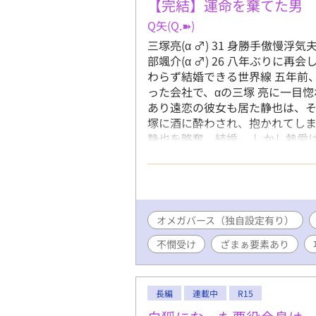
【完結】運命を棄てた男
Q矢(Q.➽)
三塚亮(α ♂) 31 身勝手傲慢浮気
部颯介(α ♂) 26 八年ぶりに再
わらず結婚できる世界線 五年前
った会社で、αの三塚 亮に一目
あり遠恋の彼女も居た静也は、
塚に酒に酔わされ、抱かれてしま
静也を略奪、結婚。 しかし熱愛
Ωで、三塚と番になって子どもを
番契約は禁止されている。可愛
くてはならない。 そうして結婚
切り出す。 愛人に目が眩む三塚
らできずにいたが……。 手段を
オメガバース（独自設定有り）
そして捨てられた静也の、意外な
不憫受け
ざまぁ要素あり
く五年の間違いです！明らかなう
_)m
長編
連載中
R15