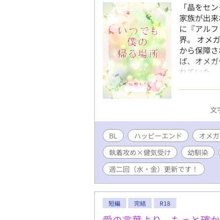
「晶をセン
家族が出来
に『アルフ
界。 オメ
から保障さ
ば、オメガ
れていた。
れ、センタ
の宏章の面
って、ずっ
文字
た。 高校
と再会し、
BL
ハッピーエンド
目前に、婚
オメガ
最早センタ
執着攻め×健気受け
幼馴染
べたのは、
兄のように
週二回（水・金）更新です！
――？ ※
メガバース
終的にはス
短編
完結
R18
自設定あり
愛の言葉より、もっと確