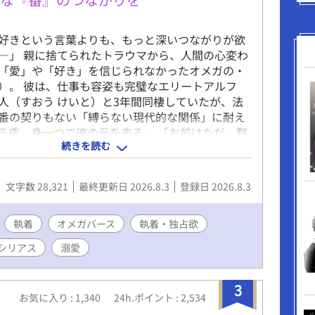
ます！いつも大切に読ませて頂いております♡心
(#^^#) ☆とても素敵な表紙は小槻みしろさんに頂
 ※24年9月2日 二百八十～三百二話までを修正の
好きという言葉よりも、もっと深いつながりが欲
しました。読んで下さった皆様、ありがとうござ
―」 親に捨てられたトラウマから、人間の心変わ
__)m ※25年4月29日 唯一の未来Ⅰを再度加筆修
「愛」や「好き」を信じられなかったオメガの・
す。ご迷惑をおかけして、申し訳ありません。 今
）。 彼は、仕事も容姿も完璧なエリートアルフ
を読んでくださった皆様、ありがとうございまし
人（すおう けいと）と3年間同棲していたが、法
)m ※25年5月13日 加筆完了しました！
番の契りもない「縛らない現代的な関係」に耐え
る夜、身一つで彼の元を去る。 「お前はただ、黙
続きを読む
にいればいい」 そう言って自分を溺愛してくれて
ていた慧人だったが、紬が残していったのは『今
とうございました』という冷たい一言と、お揃い
文字数 28,321
最終更新日 2026.8.3
登録日 2026.8.3
リングだけだった。 「自由」という名の傲慢が、
を傷つけていたのかを知った慧人は、気が狂った
捜し求める。 これは、愛を恐れたオメガと、愛し
執着
オメガバース
執着・独占欲
かったアルファが、すれ違いの果てに「本当の運
シリアス
溺愛
取るまでの、切なくも溺愛に満ちた再会ラブスト
3
お気に入り : 1,340
24h.ポイント : 2,534