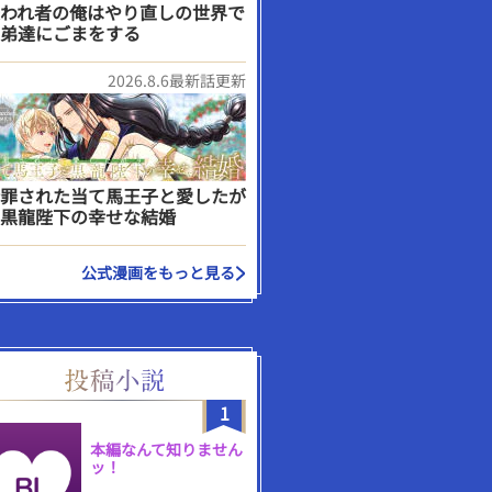
われ者の俺はやり直しの世界で
弟達にごまをする
2026.8.6最新話更新
罪された当て馬王子と愛したが
黒龍陛下の幸せな結婚
公式漫画をもっと見る
1
本編なんて知りません
ッ！