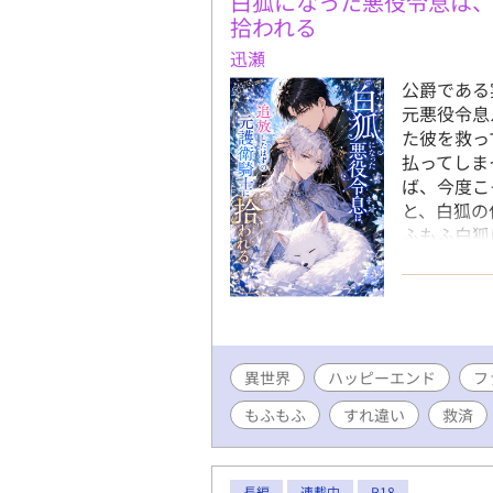
白狐になった悪役令息は
拾われる
迅瀬
公爵である
元悪役令息
た彼を救っ
払ってしま
ば、今度こ
と、白狐の
ふもふ白狐
られない一
再会・溺愛
用していま
異世界
ハッピーエンド
フ
もふもふ
すれ違い
救済
長編
連載中
R18