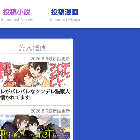
投稿小説
投稿漫画
Submitted Novels
Submitted Manga
2026.8.6最新話更新
レがバレバレなツンデレ猫獣人
懐かれてます
2026.8.6最新話更新