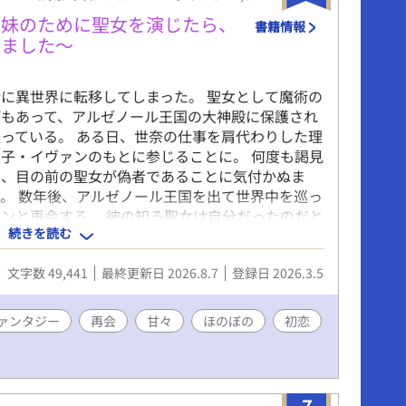
〜妹のために聖女を演じたら、
書籍情報
りました〜
に異世界に転移してしまった。 聖女として魔術の
げもあって、アルゼノール王国の大神殿に保護され
っている。 ある日、世奈の仕事を肩代わりした理
子・イヴァンのもとに参じることに。 何度も謁見
は、目の前の聖女が偽者であることに気付かぬま
。 数年後、アルゼノール王国を出て世界中を巡っ
ンと再会する。 彼の知る聖女は自分だったのだと
続きを読む
と交流を続けることになって――？ ☆旧タイトル
王弟殿下の求愛から逃げられない』から改題しまし
文字数 49,441
最終更新日 2026.8.7
登録日 2026.3.5
ァンタジー
再会
甘々
ほのぼの
初恋