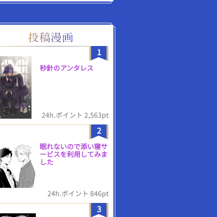
1
秒針のアンタレス
24h.ポイント 2,563pt
2
眠れないので添い寝サ
ービスを利用してみま
した
24h.ポイント 846pt
3