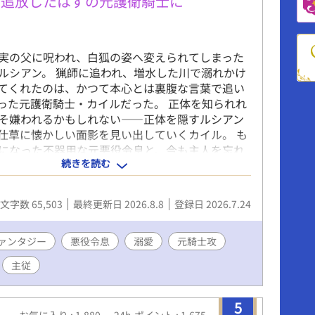
、追放したはずの元護衛騎士に
実の父に呪われ、白狐の姿へ変えられてしまった
ルシアン。 猟師に追われ、増水した川で溺れかけ
てくれたのは、かつて本心とは裏腹な言葉で追い
った元護衛騎士・カイルだった。 正体を知られれ
そ嫌われるかもしれない――正体を隠すルシアン
仕草に懐かしい面影を見い出していくカイル。 も
になった不器用な元悪役令息と、今も主人を忘れ
続きを読む
途な元護衛騎士が、ゆっくりと心を通わせていく
ファンタジーBLです。 ※表紙や校正に生成AIを使
す。
文字数 65,503
最終更新日 2026.8.8
登録日 2026.7.24
ァンタジー
悪役令息
溺愛
元騎士攻
主従
5
お気に入り : 1,880
24h.ポイント : 1,675