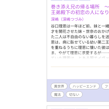
巻き添え兄の帰る場所 
王弟殿下の初恋の人にな
深嶋（深嶋つづみ）
谷口理恩は一年ほど前、妹と一緒
才を開花させた妹・世奈のおか
た二人は不自由のない暮らしを送
恩は、病に臥せている幼い第二王
を重ねるうちに理恩に懐いた彼
ま、やがて理恩に求愛するが……
ていた理恩は、とある国でイヴァ
言い出せぬまま、理恩はイヴァン
『聖女を演じた巻き添え兄は、
た(3/25)
異世界
ハッピーエンド
フ
魔法
切ない