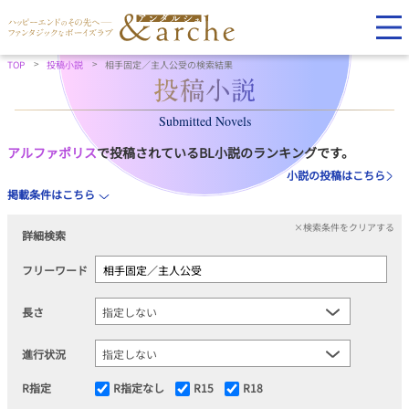
TOP
投稿小説
相手固定／主人公受の検索結果
Submitted Novels
アルファポリス
で投稿されているBL小説のランキングです。
小説の投稿はこちら
掲載条件はこちら
×検索条件をクリアする
詳細検索
フリーワード
長さ
進行状況
R指定
R指定なし
R15
R18