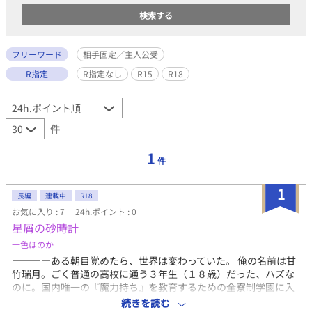
フリーワード
相手固定／主人公受
R指定
R指定なし
R15
R18
件
1
件
1
長編
連載中
R18
お気に入り : 7
24h.ポイント : 0
星屑の砂時計
一色ほのか
――――ある朝目覚めたら、世界は変わっていた。 俺の名前は甘
竹瑞月。ごく普通の高校に通う３年生（１８歳）だった、ハズな
のに。国内唯一の『魔力持ち』を教育するための全寮制学園に入
学するから寮生活の準備をしてとか寝起きで母さんに言われた。
続きを読む