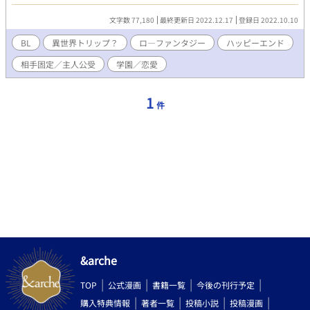
いや意味わからんの極みなんだけど！？ 混乱している間にあれよ
あれよと実家から送り出され、全寮制だというその学園へ。 その
文字数 77,180
最終更新日 2022.12.17
登録日 2022.10.10
中で俺は、後悔と再会する。 相手は、俺を知らない。だってここ
どう考えても異世界。 多分コイツはアイツが辿らなかった道の一
BL
異世界トリップ？
ロ―ファンタジー
ハッピーエンド
つ。 俺と出会わなかったアイツ。 世界は変わった、俺も変わっ
相手固定／主人公受
学園／恋愛
た。 ならきっと楽しまなきゃ損だよな？ そして俺は今日も、馬鹿
やりながら生きている。 ☆…R15、★…R18 予定。
1
件
&arche
TOP
公式漫画
書籍一覧
今後の刊行予定
購入特典情報
著者一覧
投稿小説
投稿漫画