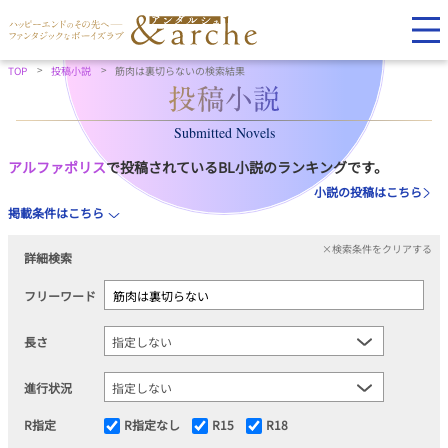
TOP
投稿小説
筋肉は裏切らないの検索結果
Submitted Novels
アルファポリス
で投稿されているBL小説のランキングです。
小説の投稿はこちら
掲載条件はこちら
×検索条件をクリアする
詳細検索
フリーワード
長さ
進行状況
R指定
R指定なし
R15
R18