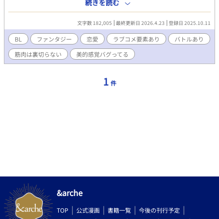
た体型にコンプレックスを持ち、必死で鍛えてきた。 努力を続け
続きを読む
一人前の騎士と父の認められたばかりなのに、皇帝の命により将
来有望と呼び声高い若き公爵リオネルと結婚することになってし
文字数 182,005
最終更新日 2026.4.23
登録日 2025.10.11
まった。 皇位継承権のあるリオネルに不満を持つ皇后が、実子の
王太子の地位を守るため形骸化していた同性での結婚を持ち出し
BL
ファンタジー
恋愛
ラブコメ要素あり
バトルあり
たのである。 当然、辺境伯である父は激怒。家族も憤慨していた
筋肉は裏切らない
美的感覚バグってる
が、皇帝の命令には逆らえない。オリヴィンは首都レージュヌに
向かい、初めてリオネルに会う。 そこにいたのは、家族とは全く
違う冷徹な雰囲気の青年で……？ 愛されすぎて美的感覚がバグっ
1
件
ているオリヴィンと、両親を事故で失った挙句命を狙われる孤独
なリオネル。 正反対の二人が出会って認め合い、やがて愛し合
う。そんなドタバタラブストーリーです。
&arche
TOP
公式漫画
書籍一覧
今後の刊行予定