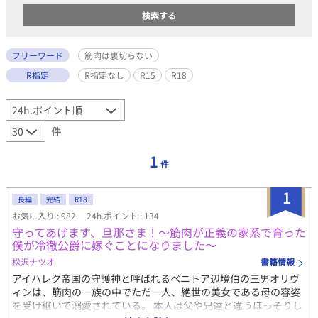
フリーワード
筋肉は裏切らない
R指定
R指定なし
R15
R18
件
1
件
1
長編
完結
R18
お気に入り : 982
24h.ポイント : 134
守ってあげます、旦那さま！〜筋肉が正義の家系で育った
僕が冷徹公爵に嫁ぐことになりました〜
松沢ナツオ
書籍情報
アイハレク帝国の守護神と呼ばれるベニトア辺境伯の三男オリヴ
ィンは、筋肉の一族の中でただ一人、絶世の美女である母の容姿
を受け継いで溺愛されている。 本人は父や兄達と違うほっそりし