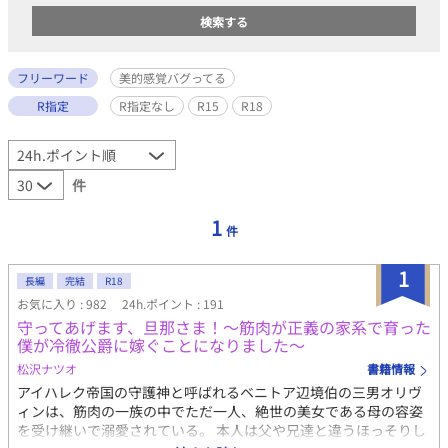
フリーワード
美的感覚バグってる
R指定
R指定なし
R15
R18
件
1
件
1
長編
完結
R18
お気に入り : 982
24h.ポイント : 191
守ってあげます、旦那さま！〜筋肉が正義の家系で育った
僕が冷徹公爵に嫁ぐことになりました〜
松沢ナツオ
書籍情報
アイハレク帝国の守護神と呼ばれるベニトア辺境伯の三男オリヴ
ィンは、筋肉の一族の中でただ一人、絶世の美女である母の容姿
を受け継いで溺愛されている。 本人は父や兄達と違うほっそりし