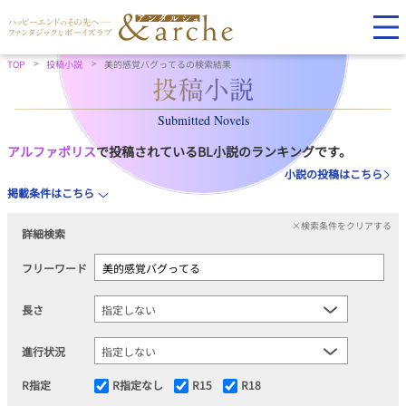
TOP
投稿小説
美的感覚バグってるの検索結果
Submitted Novels
アルファポリス
で投稿されているBL小説のランキングです。
小説の投稿はこちら
掲載条件はこちら
×検索条件をクリアする
詳細検索
フリーワード
長さ
進行状況
R指定
R指定なし
R15
R18