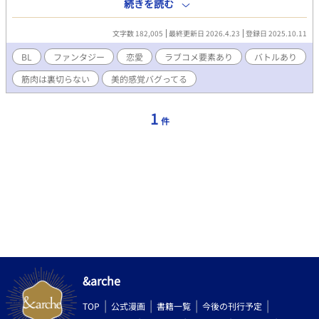
た体型にコンプレックスを持ち、必死で鍛えてきた。 努力を続け
続きを読む
一人前の騎士と父の認められたばかりなのに、皇帝の命により将
来有望と呼び声高い若き公爵リオネルと結婚することになってし
文字数 182,005
最終更新日 2026.4.23
登録日 2025.10.11
まった。 皇位継承権のあるリオネルに不満を持つ皇后が、実子の
王太子の地位を守るため形骸化していた同性での結婚を持ち出し
BL
ファンタジー
恋愛
ラブコメ要素あり
バトルあり
たのである。 当然、辺境伯である父は激怒。家族も憤慨していた
筋肉は裏切らない
美的感覚バグってる
が、皇帝の命令には逆らえない。オリヴィンは首都レージュヌに
向かい、初めてリオネルに会う。 そこにいたのは、家族とは全く
違う冷徹な雰囲気の青年で……？ 愛されすぎて美的感覚がバグっ
1
件
ているオリヴィンと、両親を事故で失った挙句命を狙われる孤独
なリオネル。 正反対の二人が出会って認め合い、やがて愛し合
う。そんなドタバタラブストーリーです。
&arche
TOP
公式漫画
書籍一覧
今後の刊行予定