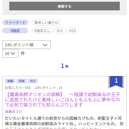
フリーワード
美味しい飯テロ
R指定
R指定なし
R15
R18
件
1
件
1
長編
完結
R15
お気に入り : 590
24h.ポイント : 14
【魔導具師マリオンの誤解】 ～陰謀で幼馴染みの王子
に追放されたけど美味しいごはんともふもふに夢中なの
で必死で探されても知らんぷりします
真義あさひ
だいたいタイトル通りの前世からの因縁カプもの、剣聖王子×可
憐な錬金魔導具師の幼馴染みライトBL。ハッピーエンドもの。 攻