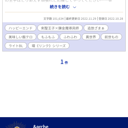
の王子はとりあえず頑張れと応援してやってください……w
◇◇◇ 「マリオン・ブルー。貴様のような能無しはこの誉れある
続きを読む
研究学園には必要ない！ 本日をもって退学処分を言い渡す！」
マリオンはいくつもコンクールで受賞している優秀な魔導具師
文字数 101,634
最終更新日 2022.11.29
登録日 2022.10.28
だ。業績を見込まれて幼馴染みの他国の王子に研究学園の講師と
して招かれたのだが……なぜか生徒に間違われ、自分を呼び寄せ
ハッピーエンド
剣聖王子×錬金魔導具師
追放ざまぁ
たはずの王子からは嫌がらせのオンパレード。 ついに退学の追放
美味しい飯テロ
もふもふ
ふわふわ
異世界
前世もの
処分まで言い渡されて意味がわからない。 （だから僕は学生じゃ
ないよ、講師！ 追放するなら退学じゃなくて解雇でしょ！？）
ライトBL
環《リンク》シリーズ
マリオンにとって王子は初恋の人だ。幼い頃みたく仲良くしたい
のに王子はマリオンの話を聞いてくれない。 王子から大切なもの
を踏みつけられ、傷つけられて折れた心を抱え泣きながら逃げ出
1
件
すことになる。 だがそれはすべて誤解だった。王子は偽物で、本
物は事情があって学園には通っていなかったのだ。 事態を知った
王子は必死でマリオンを探し始めたが、マリオンは戻るつもりは
なかった。 もふもふドラゴンの友達と一緒だし、潜伏先では綺麗
なお姉さんたちに匿われて毎日ごはんもおいしい。 だがマリオン
は知らない。 「これぐらいで諦められるなら、俺は転生してまで
追いかけてないんだよ！」 王子と自分は前世からずーっと同じよ
うな追いかけっこを繰り返していたのだ。
&arche