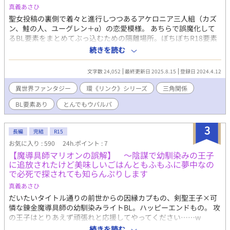
真義あさひ
聖女投稿の裏側で着々と進行しつつあるアケロニア三人組（カズ
ン、鮭の人、ユーグレン＋α）の恋愛模様。 あちらで誤魔化して
るBL要素をまとめてぶっ込むための隔離場所。ぼちぼちR18要素
あり。 大体ユーグレンが空回っているお話の予定。 ※「王弟カズ
続きを読む
ンの冒険前夜（ムーンライトノベルズのBL版）」と「聖女投稿」
をご覧になってる方向けのお話。 ※アルファポリスではBL版を取
文字数 24,052
最終更新日 2025.8.15
登録日 2024.4.12
り下げてファンタジー版と別物化したため、BLの本作は新規ペー
ジで公開しております。
異世界ファンタジー
環《リンク》シリーズ
三角関係
BL要素あり
とんでもウパルパ
3
長編
完結
R15
お気に入り : 590
24h.ポイント : 7
【魔導具師マリオンの誤解】 ～陰謀で幼馴染みの王子
に追放されたけど美味しいごはんともふもふに夢中なの
で必死で探されても知らんぷりします
真義あさひ
だいたいタイトル通りの前世からの因縁カプもの、剣聖王子×可
憐な錬金魔導具師の幼馴染みライトBL。ハッピーエンドもの。 攻
の王子はとりあえず頑張れと応援してやってください……w
◇◇◇ 「マリオン・ブルー。貴様のような能無しはこの誉れある
続きを読む