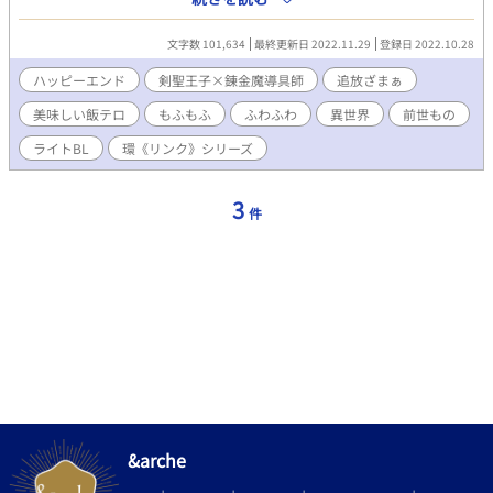
研究学園には必要ない！ 本日をもって退学処分を言い渡す！」
マリオンはいくつもコンクールで受賞している優秀な魔導具師
文字数 101,634
最終更新日 2022.11.29
登録日 2022.10.28
だ。業績を見込まれて幼馴染みの他国の王子に研究学園の講師と
して招かれたのだが……なぜか生徒に間違われ、自分を呼び寄せ
ハッピーエンド
剣聖王子×錬金魔導具師
追放ざまぁ
たはずの王子からは嫌がらせのオンパレード。 ついに退学の追放
美味しい飯テロ
もふもふ
ふわふわ
異世界
前世もの
処分まで言い渡されて意味がわからない。 （だから僕は学生じゃ
ないよ、講師！ 追放するなら退学じゃなくて解雇でしょ！？）
ライトBL
環《リンク》シリーズ
マリオンにとって王子は初恋の人だ。幼い頃みたく仲良くしたい
のに王子はマリオンの話を聞いてくれない。 王子から大切なもの
を踏みつけられ、傷つけられて折れた心を抱え泣きながら逃げ出
3
件
すことになる。 だがそれはすべて誤解だった。王子は偽物で、本
物は事情があって学園には通っていなかったのだ。 事態を知った
王子は必死でマリオンを探し始めたが、マリオンは戻るつもりは
なかった。 もふもふドラゴンの友達と一緒だし、潜伏先では綺麗
なお姉さんたちに匿われて毎日ごはんもおいしい。 だがマリオン
は知らない。 「これぐらいで諦められるなら、俺は転生してまで
追いかけてないんだよ！」 王子と自分は前世からずーっと同じよ
うな追いかけっこを繰り返していたのだ。
&arche