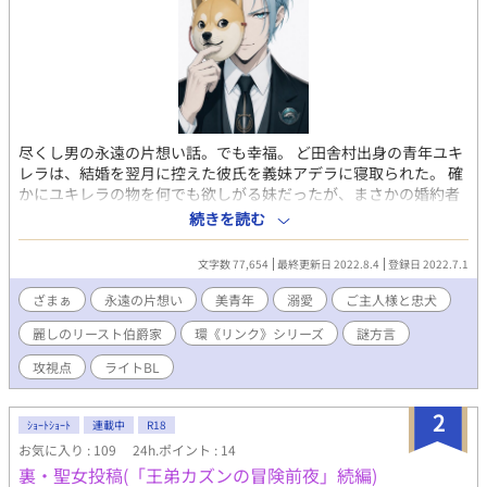
尽くし男の永遠の片想い話。でも幸福。 ど田舎村出身の青年ユキ
レラは、結婚を翌月に控えた彼氏を義妹アデラに寝取られた。 確
かにユキレラの物を何でも欲しがる妹だったが、まさかの婚約者
まで奪われてはさすがに許せない。 絶縁状を叩きつけたその足で
続きを読む
ど田舎村を飛び出したユキレラは、王都を目指す。 そして夢いっ
ぱいでやってきた王都に到着当日、酒場で安い酒を飲み過ぎて気
文字数 77,654
最終更新日 2022.8.4
登録日 2022.7.1
づいたら翌朝、同じ寝台の中には裸の美少年が。 「えっ、嘘……
これもしかして未成年じゃ……？」 冷や汗ダラダラでパニクって
ざまぁ
永遠の片想い
美青年
溺愛
ご主人様と忠犬
いたユキレラの前で、今まさに美少年が眠りから目覚めようとし
麗しのリースト伯爵家
環《リンク》シリーズ
謎方言
ていた。 ※「王弟カズンの冒険前夜」の番外編、「家出少年ルシ
ウスNEXT」の続編 「異世界転移！？～俺だけかと思ったら廃村
攻視点
ライトBL
寸前の俺の田舎の村ごとだったやつ」のメインキャラたちの子孫
が主人公です
2
ｼｮｰﾄｼｮｰﾄ
連載中
R18
お気に入り : 109
24h.ポイント : 14
裏・聖女投稿(「王弟カズンの冒険前夜」続編)