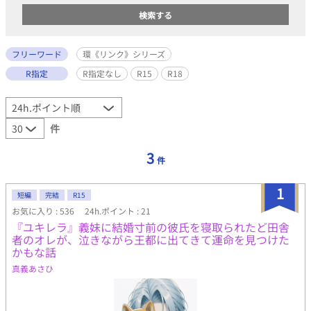
フリーワード
環《リンク》シリーズ
R指定
R指定なし
R15
R18
件
3
件
1
短編
完結
R15
お気に入り : 536
24h.ポイント : 21
『ユキレラ』義妹に結婚寸前の彼氏を寝取られたど田舎
者のオレが、泣きながら王都に出てきて運命を見つけた
かもな話
真義あさひ