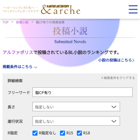
TOP
投稿小説
脇CP有りの検索結果
Submitted Novels
アルファポリス
で投稿されているBL小説のランキングです。
小説の投稿はこちら
掲載条件はこちら
×検索条件をクリアする
詳細検索
フリーワード
長さ
進行状況
R指定
R指定なし
R15
R18