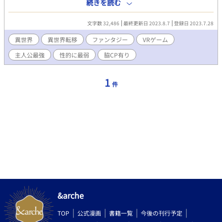
人の魂までパク……コピーされたらしい。魂の器が二カ所にある
続きを読む
と世界が矛盾するから、現代日本側の存在を消去した……だ
と？ あれ？ 世界を創る【神様モード】のボタンが残っている
文字数 32,486
最終更新日 2023.8.7
登録日 2023.7.28
んだけど……？※VRゲームからの異世界転移（一方通行）、脇
CP（同僚×兄）有りの主人公最強（性的に最弱）系のファンタジ
異世界
異世界転移
ファンタジー
VRゲーム
ーです。主人公は異世界現地人（？）と恋をします。一日一話～
主人公最強
性的に最弱
脇CP有り
更新が目標です。
1
件
&arche
TOP
公式漫画
書籍一覧
今後の刊行予定