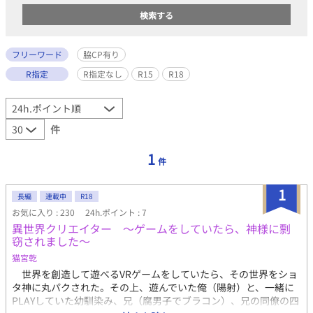
フリーワード
脇CP有り
R指定
R指定なし
R15
R18
件
1
件
1
長編
連載中
R18
お気に入り : 230
24h.ポイント : 7
異世界クリエイター ～ゲームをしていたら、神様に剽
窃されました～
猫宮乾
世界を創造して遊べるVRゲームをしていたら、その世界をショ
タ神に丸パクされた。その上、遊んでいた俺（陽射）と、一緒に
PLAYしていた幼馴染み、兄（腐男子でブラコン）、兄の同僚の四