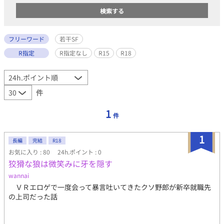
フリーワード
若干SF
R指定
R指定なし
R15
R18
件
1
件
1
長編
完結
R18
お気に入り : 80
24h.ポイント : 0
狡猾な狼は微笑みに牙を隠す
wannai
ＶＲエロゲで一度会って暴言吐いてきたクソ野郎が新卒就職先
の上司だった話