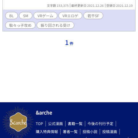
文字数 153,375
最終更新日 2021.12.26
登録日 2021.12.10
BL
SM
VRゲーム
VRエロゲ
若干SF
駄々っ子攻め
振り回される受け
1
件
&arche
TOP
公式漫画
書籍一覧
今後の刊行予定
購入特典情報
著者一覧
投稿小説
投稿漫画