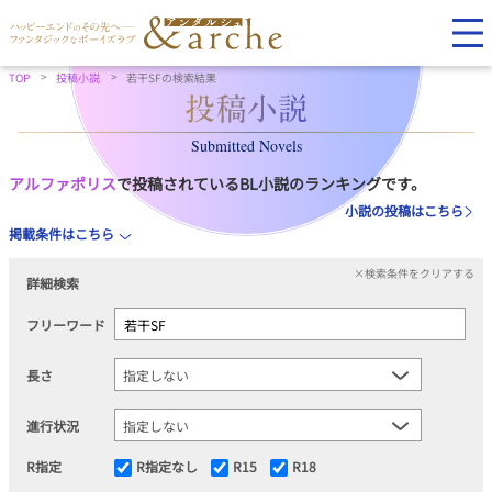
TOP
投稿小説
若干SFの検索結果
Submitted Novels
アルファポリス
で投稿されているBL小説のランキングです。
小説の投稿はこちら
掲載条件はこちら
×検索条件をクリアする
詳細検索
フリーワード
長さ
進行状況
R指定
R指定なし
R15
R18