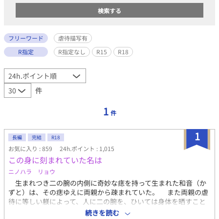
フリーワード
虐待描写有
R指定
R指定なし
R15
R18
件
1
件
1
長編
完結
R18
お気に入り : 859
24h.ポイント : 1,015
この身に刻まれていた名は
ニノハラ リョウ
生まれつき二の腕の内側に奇妙な痣を持って生まれた和音（か
ずと）は、その痣ゆえに両親から疎まれていた。 また両親の虐
待に等しい躾によって、人に二の腕を、ひいては身体を晒すこと
に嫌悪にも似た苦手意識を持ってしまう。その結果、学生生活す
続きを読む