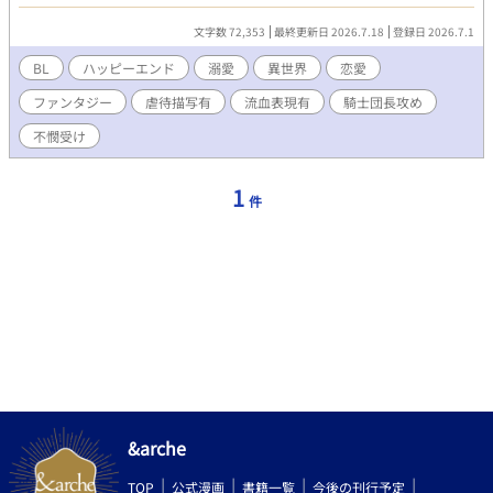
らもうまくいっていなかった。 ある雨の日、乱暴な運転をする
車が跳ね上げた雨水に何故か飲み込まれてしまう。 気が付けば
文字数 72,353
最終更新日 2026.7.18
登録日 2026.7.1
そこには見覚えのない光景が広がっていた。 異世界だと認識す
る間もなく、和音は逆境に曝される。親切な商人に拾われた和音
BL
ハッピーエンド
溺愛
異世界
恋愛
は、自らの二の腕にある痣がこの国の文字だということを知る。
ファンタジー
虐待描写有
流血表現有
騎士団長攻め
その文字が示すのはこの国で英雄と称えられている騎士団長の
名だということも。そして……この世界では運命の相手の名が身
不憫受け
体に浮かび上がる世界であるということも。 運命に導かれた二
人は今、世界を越えて巡り逢う。 ※この作品はBL作品です。一
部残酷な表現があります。
1
件
&arche
TOP
公式漫画
書籍一覧
今後の刊行予定