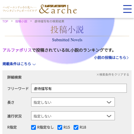
TOP
投稿小説
虐待描写有の検索結果
Submitted Novels
アルファポリス
で投稿されているBL小説のランキングです。
小説の投稿はこちら
掲載条件はこちら
×検索条件をクリアする
詳細検索
フリーワード
長さ
進行状況
R指定
R指定なし
R15
R18