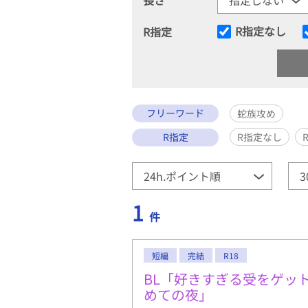
R指定なし
R指定
フリーワード
蛇族攻め
R指定
R指定なし
1
件
短編
完結
R18
BL「好きすぎる受をゲッ
めての夜」