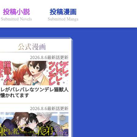
投稿小説
投稿漫画
Submitted Novels
Submitted Manga
2026.8.6最新話更新
レがバレバレなツンデレ猫獣人
懐かれてます
2026.8.6最新話更新