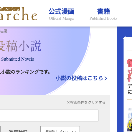
公式漫画
書籍
Official Manga
Published Books
結果
Submitted Novels
L小説のランキングです。
小説の投稿はこちら
デ
に
×検索条件をクリアする
進行状況