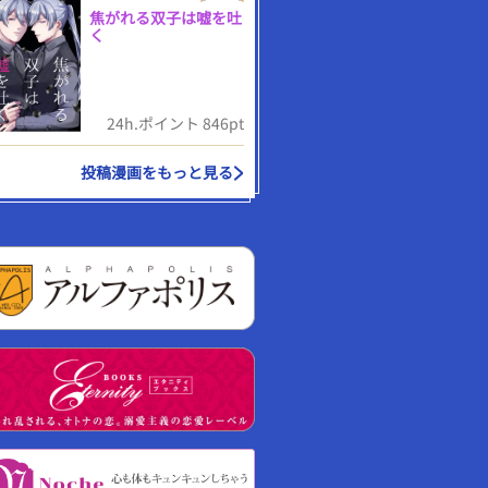
焦がれる双子は嘘を吐
く
24h.ポイント 846pt
投稿漫画をもっと見る