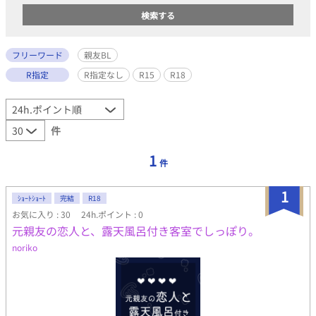
フリーワード
親友BL
R指定
R指定なし
R15
R18
件
1
件
1
ｼｮｰﾄｼｮｰﾄ
完結
R18
お気に入り : 30
24h.ポイント : 0
元親友の恋人と、露天風呂付き客室でしっぽり。
noriko