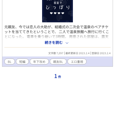
元親友、今では恋人の大助が、結婚式の二次会で温泉のペアチケ
ットを当ててきたということで、 二人で温泉旅館へ旅行に行くこ
とになった。 電車を乗り継いで3時間。 用意された部屋は、露天
風呂付き客室で。 旅行、観光、それもいいけど、彼らの頭の中は
続きを読む
もちろん……。 ※「親友と訪れた旅行先のホテルがダブルベッド
の部屋でした」「勢いで寝てしまった親友との関係にけじめをつ
文字数 7,097
最終更新日 2023.2.4
登録日 2023.2.4
けます」「経験豊富な元親友の恋人はぜんぶ染めてほしい」の続
きですが、単体でもお楽しみいただけます。
BL
短編
年下攻め
親友BL
エロ重視
1
件