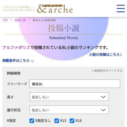
TOP
投稿小説
親友BLの検索結果
Submitted Novels
アルファポリス
で投稿されているBL小説のランキングです。
小説の投稿はこちら
掲載条件はこちら
×検索条件をクリアする
詳細検索
フリーワード
長さ
進行状況
R指定
R指定なし
R15
R18