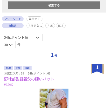
フリーワード
親父息子
R指定
R指定なし
R15
R18
件
1
件
1
短編
完結
R18
お気に入り : 69
24h.ポイント : 63
野球部監督親父の硬いバット
熊次郎