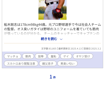
船木剛志は178cm98kg44歳。元プロ野球選手で今は社会人チーム
の監督。オス臭いガタイは野球のユニフォームを着ていても筋肉
が張っているのが分かる。 チームのキャッチャーでキャプテンの
慶太、息子でピッチャーの和人の三人の関係がノンケの船木の性
続きを読む
癖を変えていく、、、。
文字数 83,805
最終更新日 2025.4.13
登録日 2025.3.2
マッチョ
筋肉
屈辱
羞恥
ゲイ
オヤジ受け
スカトロあり閲覧注意
親父息子
男臭い匂い
1
件