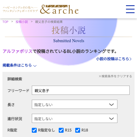
TOP
投稿小説
親父息子の検索結果
Submitted Novels
アルファポリス
で投稿されているBL小説のランキングです。
小説の投稿はこちら
掲載条件はこちら
×検索条件をクリアする
詳細検索
フリーワード
長さ
進行状況
R指定
R指定なし
R15
R18