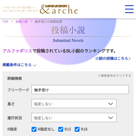
TOP
投稿小説
触手受けの検索結果
Submitted Novels
アルファポリス
で投稿されているBL小説のランキングです。
小説の投稿はこちら
掲載条件はこちら
×検索条件をクリアする
詳細検索
フリーワード
長さ
進行状況
R指定
R指定なし
R15
R18