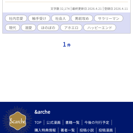
んどありません。
文字数 32,174
最終更新日 2026.4.21
登録日 2026.4.11
社内恋愛
触手受け
社会人
男前攻め
サラリーマン
現代
溺愛
ほのぼの
アホエロ
ハッピーエンド
1
件
&arche
TOP
公式漫画
書籍一覧
今後の刊行予定
購入特典情報
著者一覧
投稿小説
投稿漫画