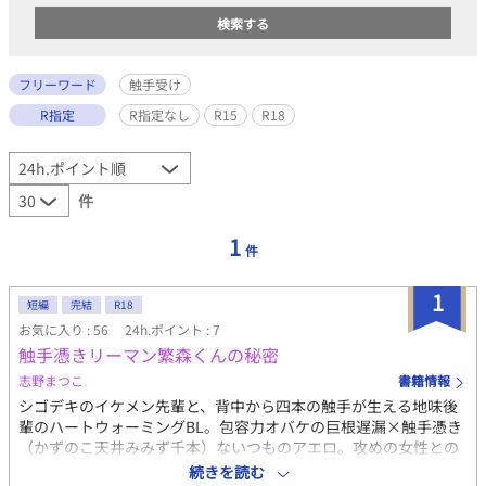
フリーワード
触手受け
R指定
R指定なし
R15
R18
件
1
件
1
短編
完結
R18
お気に入り : 56
24h.ポイント : 7
触手憑きリーマン繁森くんの秘密
志野まつこ
書籍情報
シゴデキのイケメン先輩と、背中から四本の触手が生える地味後
輩のハートウォーミングBL。包容力オバケの巨根遅漏×触手憑き
（かずのこ天井みみず千本）ないつものアエロ。攻めの女性との
過去の行為描写がふわっとあります。一般的な触手プレイはほと
続きを読む