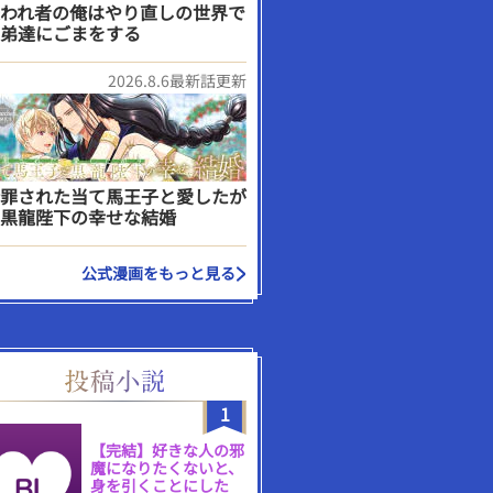
われ者の俺はやり直しの世界で
弟達にごまをする
2026.8.6最新話更新
罪された当て馬王子と愛したが
黒龍陛下の幸せな結婚
公式漫画をもっと見る
1
【完結】好きな人の邪
魔になりたくないと、
身を引くことにした