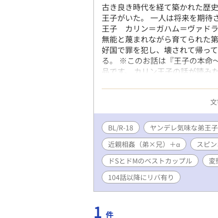
古き良き時代を経て築かれた歴史
王子がいた。 一人は将来を期待
王子 カリン＝ガハム＝ヴァドラ
無能と蔑まれながら育てられた第
好国で罪を犯し、壊されて帰っ
る。 ※このお話は『王子の本命
品です。 カリン王子の話が読み
をご了承の上お楽しみください
文
BL/R-18
ヤンデレ気味な弟王子
近親相姦（弟×兄）＋α
スピン
ドSとドMのベストカップル
変
104話以降にリバ有り
1
件