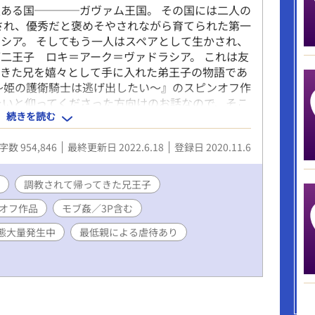
ある国────ガヴァム王国。 その国には二人の
され、優秀だと褒めそやされながら育てられた第一
シア。 そしてもう一人はスペアとして生かされ、
二王子 ロキ＝アーク＝ヴァドラシア。 これは友
てきた兄を嬉々として手に入れた弟王子の物語であ
～姫の護衛騎士は逃げ出したい～』のスピンオフ作
たいと仰ってくださった方向けのお話なので、そこ
続きを読む
。
字数 954,846
最終更新日 2022.6.18
登録日 2020.11.6
調教されて帰ってきた兄王子
オフ作品
モブ姦／3P含む
態大量発生中
最低親による虐待あり