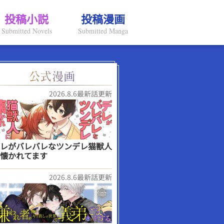
投稿小説
投稿漫画
Submitted Novels
Submitted Manga
2026.8.6最新話更新
レがバレバレなツンデレ猫獣人
懐かれてます
2026.8.6最新話更新