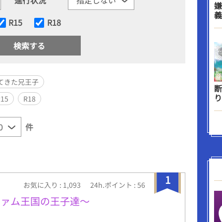
嫌
義
R15
R18
てきた兄王子
断
り
R15
R18
件
1
お気に入り : 1,093
24h.ポイント : 56
ヴァム王国の王子達～