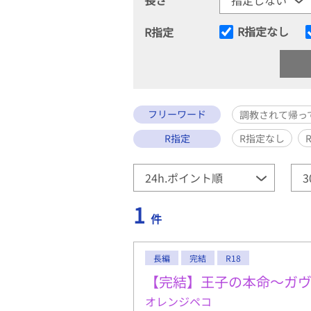
R指定なし
R指定
フリーワード
調教されて帰っ
R指定
R指定なし
1
件
長編
完結
R18
【完結】王子の本命～ガ
オレンジペコ