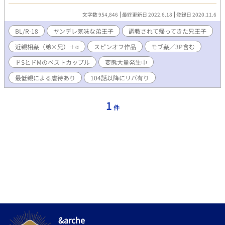
れながら育てられた第二王子 ロキ＝アーク＝ヴァドラシア。 こ
れは友好国で罪を犯し、壊されて帰ってきた兄を嬉々として手に
文字数 954,846
最終更新日 2022.6.18
登録日 2020.11.6
入れた弟王子の物語である。 ※このお話は『王子の本命～姫の護
衛騎士は逃げ出したい～』のスピンオフ作品です。 カリン王子の
BL/R-18
ヤンデレ気味な弟王子
調教されて帰ってきた兄王子
話が読みたいと仰ってくださった方向けのお話なので、そこをご
近親相姦（弟×兄）＋α
スピンオフ作品
モブ姦／3P含む
了承の上お楽しみください。
ドSとドMのベストカップル
変態大量発生中
最低親による虐待あり
104話以降にリバ有り
1
件
&arche