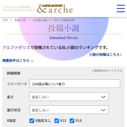
TOP
投稿小説
104話以降にリバ有りの検索結果
Submitted Novels
アルファポリス
で投稿されているBL小説のランキングです。
小説の投稿はこちら
掲載条件はこちら
×検索条件をクリアする
詳細検索
フリーワード
長さ
進行状況
R指定
R指定なし
R15
R18