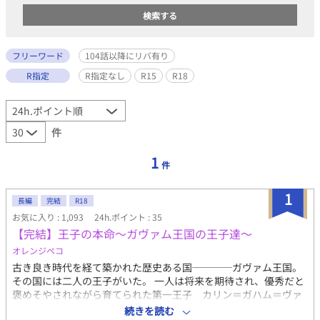
フリーワード
104話以降にリバ有り
R指定
R指定なし
R15
R18
件
1
件
1
長編
完結
R18
お気に入り : 1,093
24h.ポイント : 35
【完結】王子の本命～ガヴァム王国の王子達～
オレンジペコ
古き良き時代を経て築かれた歴史ある国────ガヴァム王国。
その国には二人の王子がいた。 一人は将来を期待され、優秀だと
褒めそやされながら育てられた第一王子 カリン＝ガハム＝ヴァ
ドラシア。 そしてもう一人はスペアとして生かされ、無能と蔑ま
続きを読む